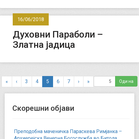
16/06/2018
Духовни Параболи –
Златна јадица
(
«
‹
3
4
5
6
7
›
»
c
u
r
Скорешни објави
r
e
n
t
Преподобна маченичка Параскева Римјанка –
)
Архиерејска Вечерна Богослужба во Битола