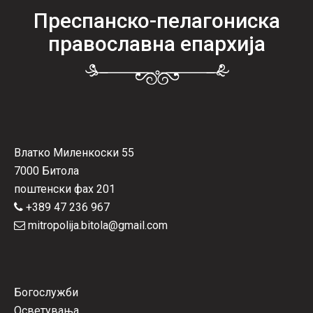
Преспанско-пелагониска
православна епархија
Влатко Миленкоски 55
7000 Битола
поштенски фах 201
+389 47 236 967
mitropolija.bitola@gmail.com
Богослужби
Осветувања