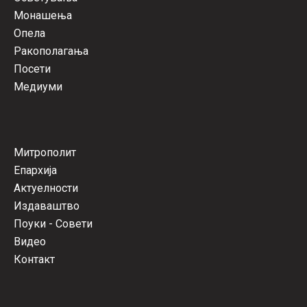
Монашења
Опела
Ракополагања
Посети
Медиуми
Митрополит
Епархија
Актуелности
Издаваштво
Поуки - Совети
Видео
Контакт