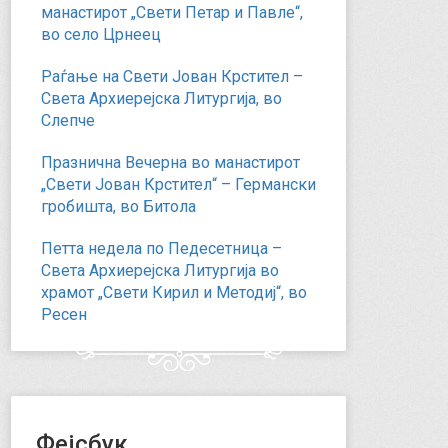
манастирот „Свети Петар и Павле“,
во село Црнеец
Раѓање на Свети Јован Крстител –
Света Архиерејска Литургија, во
Слепче
Празнична Вечерна во манастирот
„Свети Јован Крстител“ – Германски
гробишта, во Битола
Петта недела по Педесетница –
Света Архиерејска Литургија во
храмот „Свети Кирил и Методиј“, во
Ресен
Фејсбук