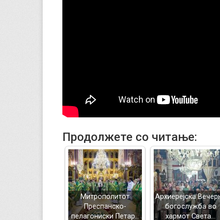
Продолжете со читање:
Митрополитот
Архиерејска Вечер
Преспанско-
богослужба во
пелагониски Петар…
хармот Света…