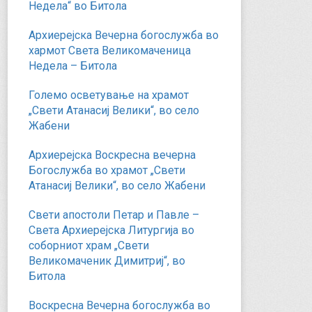
Недела“ во Битола
Архиерејска Вечерна богослужба во
хармот Света Великомаченица
Недела – Битола
Големо осветување на храмот
„Свети Атанасиј Велики“, во село
Жабени
Архиерејска Воскресна вечерна
Богослужба во храмот „Свети
Атанасиј Велики“, во село Жабени
Свети апостоли Петар и Павле –
Света Архиерејска Литургија во
соборниот храм „Свети
Великомаченик Димитриј“, во
Битола
Воскресна Вечерна богослужба во