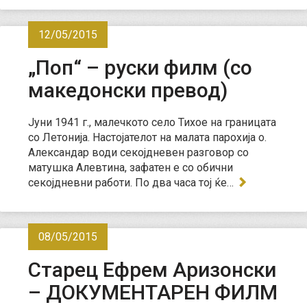
12/05/2015
„Поп“ – руски филм (со
македонски превод)
Јуни 1941 г., малечкото село Тихое на границата
со Летонија. Настојателот на малата парохија о.
Александар води секојдневен разговор со
матушка Алевтина, зафатен е со обични
секојдневни работи. По два часа тој ќе…
08/05/2015
Старец Ефрем Аризонски
– ДОКУМЕНТАРЕН ФИЛМ