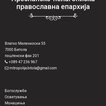
православна епархија
Влатко Миленкоски 55
7000 Битола
поштенски фах 201
+389 47 236 967
mitropolija.bitola@gmail.com
Богослужби
Осветувања
Монашења