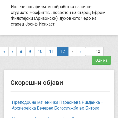
Излезе нов филм, во обработка на кино-
студиото Неофит.тв , посветен на старец Ефрем
Филотејски (Аризонски), духовното чедо на
старец Јосиф Исихаст.
(
«
‹
8
9
10
11
12
›
»
c
u
r
r
e
Скорешни објави
n
t
)
Преподобна маченичка Параскева Римјанка –
Архиерејска Вечерна Богослужба во Битола