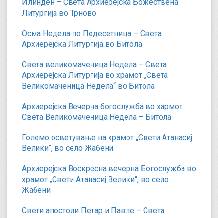
Илинден – Света Архиерејска Божествена
Литургија во Трново
Осма Недела по Педесетница – Света
Архиерејска Литургија во Битола
Света великомаченица Недела – Света
Архиерејска Литургија во храмот „Света
Великомаченица Недела“ во Битола
Архиерејска Вечерна богослужба во хармот
Света Великомаченица Недела – Битола
Големо осветување на храмот „Свети Атанасиј
Велики“, во село Жабени
Архиерејска Воскресна вечерна Богослужба во
храмот „Свети Атанасиј Велики“, во село
Жабени
Свети апостоли Петар и Павле – Света