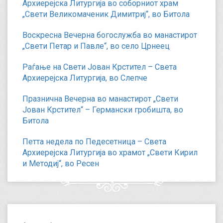
Архиерејска Литургија во соборниот храм
„Свети Великомаченик Димитриј“, во Битола
Воскресна Вечерна богослужба во манастирот
„Свети Петар и Павле“, во село Црнеец
Раѓање на Свети Јован Крстител – Света
Архиерејска Литургија, во Слепче
Празнична Вечерна во манастирот „Свети
Јован Крстител“ – Германски гробишта, во
Битола
Петта недела по Педесетница – Света
Архиерејска Литургија во храмот „Свети Кирил
и Методиј“, во Ресен