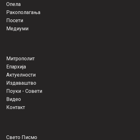
Опела
Ракополагања
Посети
Медиуми
Митрополит
Епархија
Актуелности
Издаваштво
Поуки - Совети
Видео
Контакт
Свето Писмо