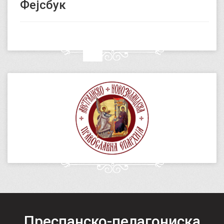
Фејсбук
Преспанско-пелагониска