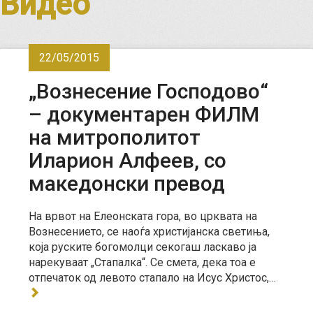
Видео
22/05/2015
„Вознесение Господово“
– документарен ФИЛМ
на митрополитот
Иларион Алфеев, со
македонски превод
На врвот на Елеонската гора, во црквата на
Вознесението, се наоѓа христијанска светиња,
која руските богомолци секогаш ласкаво ја
нарекуваат „Стапалка“. Се смета, дека тоа е
отпечаток од левото стапало на Исус Христос,…