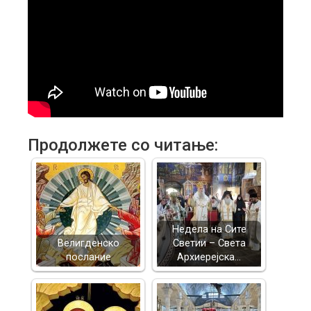
Продолжете со читање:
Недела на Сите
Велигденско
Светии – Света
послание
Архиерејска…