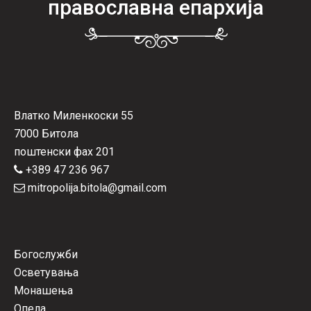
православна епархија
Влатко Миленкоски 55
7000 Битола
поштенски фах 201
+389 47 236 967
mitropolija.bitola@gmail.com
Богослужби
Осветувања
Монашења
Опела