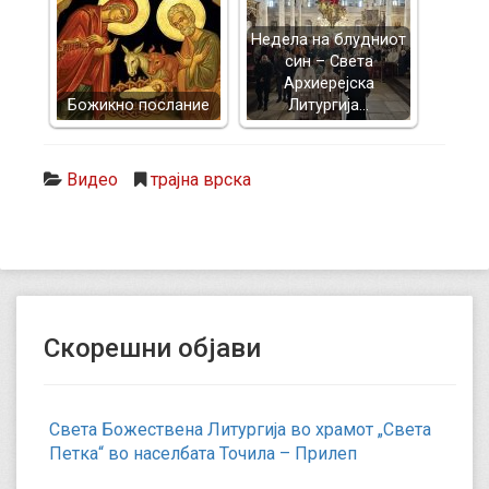
Недела на блудниот
син – Света
Архиерејска
Божикно послание
Литургија…
Видео
трајна врска
Скорешни објави
Света Божествена Литургија во храмот „Света
Петка“ во населбата Точила – Прилеп