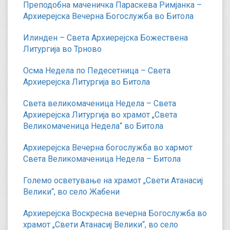
Преподобна маченичка Параскева Римјанка –
Архиерејска Вечерна Богослужба во Битола
Илинден – Света Архиерејска Божествена
Литургија во Трново
Осма Недела по Педесетница – Света
Архиерејска Литургија во Битола
Света великомаченица Недела – Света
Архиерејска Литургија во храмот „Света
Великомаченица Недела“ во Битола
Архиерејска Вечерна богослужба во хармот
Света Великомаченица Недела – Битола
Големо осветување на храмот „Свети Атанасиј
Велики“, во село Жабени
Архиерејска Воскресна вечерна Богослужба во
храмот „Свети Атанасиј Велики“, во село