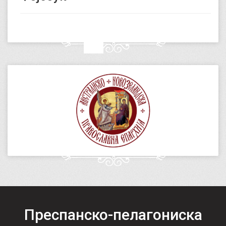
Преспанско-пелагониска