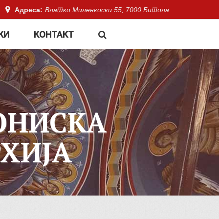
Адреса:
Влатко Миленкоски 55, 7000 Битола
КИ
КОНТАКТ
ОНИСКА
ХИЈА