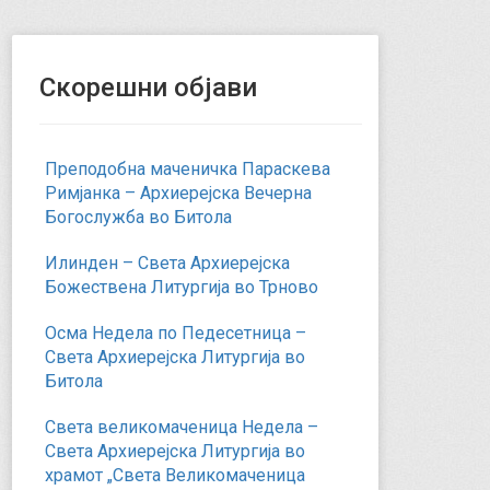
Скорешни објави
Преподобна маченичка Параскева
Римјанка – Архиерејска Вечерна
Богослужба во Битола
Илинден – Света Архиерејска
Божествена Литургија во Трново
Осма Недела по Педесетница –
Света Архиерејска Литургија во
Битола
Света великомаченица Недела –
Света Архиерејска Литургија во
храмот „Света Великомаченица