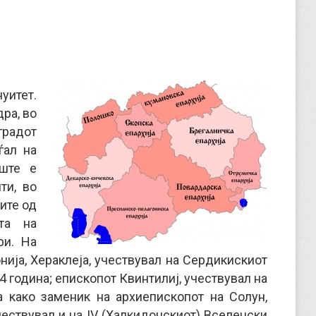
уитет.
ра, во
градот
ѓал на
иште е
ти, во
ите од
та на
ри. На
нија, Хераклеја, учествувал на Сердикискиот
 година; епископот Квинтилиј, учествувал на
а како заменик на архиепископот на Солун,
чествувал и на IV (Халкидонскиот) Вселенски