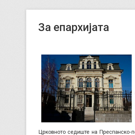
За епархијата
Црковното седиште на Преспанско-пе