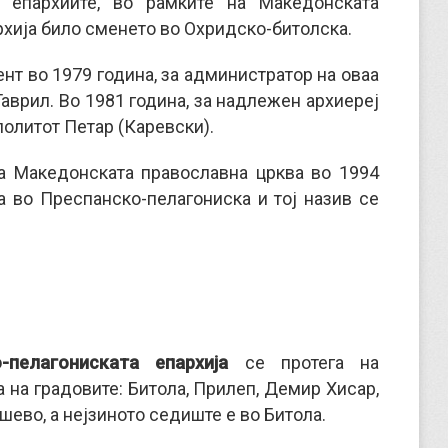
 епархиите, во рамките на Македонската
рхија било сменето во Охридско-битолска.
нт во 1979 година, за администратор на оваа
аврил. Во 1981 година, за надлежен архиереј
политот Петар (Каревски).
а Македонската православна црква во 1994
а во Преспанско-пелагониска и тој назив се
-пелагониската епархија
се протега на
а на градовите: Битола, Прилеп, Демир Хисар,
шево, а нејзиното седиште е во Битола.