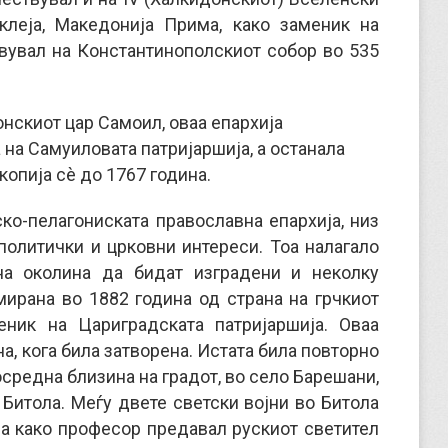
клеја, Македонија Прима, како заменик на
твувал на Константинополскиот собор во 535
нскиот цар Самоил, оваа епархија
 на Самуиловата патријаршија, а останала
опија сè до 1767 година.
ко-пелагониската православна епархија, низ
политички и црковни интереси. Тоа налагало
на околина да бидат изградени и неколку
мирана во 1882 година од страна на грчкиот
еник на Цариградската патријаршија. Оваа
а, кога била затворена. Истата била повторно
осредна близина на градот, во село Барешани,
 Битола. Mеѓу двете светски војни во Битола
оја како професор предавал рускиот светител