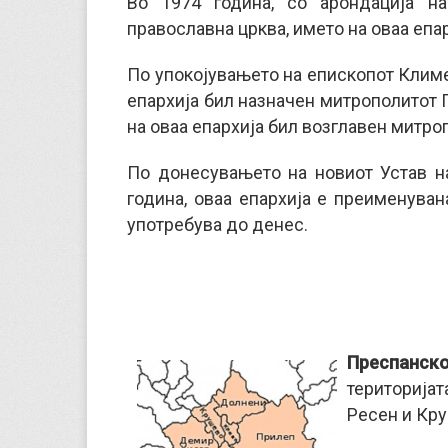
Во 1974 година, со арондација на
православна црква, името на оваа епа
По упокојувањето на епископот Климе
епархија бил назначен митрополитот Г
на оваа епархија бил возглавен митро
По донесувањето на новиот Устав н
година, оваа епархија е преименуван
употребува до денес.
Преспанско
територијат
Ресен и Кру