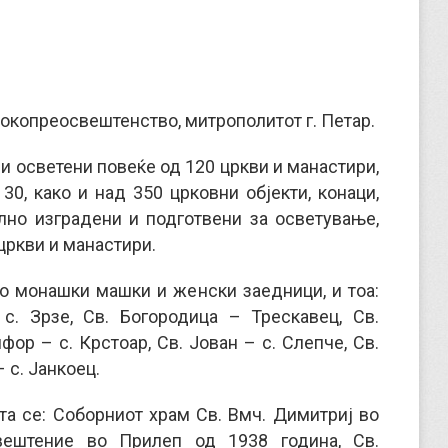
окопреосвештенство, митрополитот г. Петар.
 и осветени повеќе од 120 цркви и манастири,
30, како и над 350 црковни објекти, конаци,
лно изградени и подготвени за осветување,
цркви и манастири.
со монашки машки и женски заедници, и тоа:
с. Зрзе, Св. Богородица – Трескавец, Св.
ор – с. Крстоар, Св. Јован – с. Слепче, Св.
 с. Јанкоец.
ата се: Соборниот храм Св. Вмч. Димитриј во
вештение во Прилеп од 1938 година, Св.