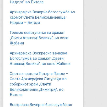
Недела“ во Битола
Архиерејска Вечерна богослужба во
хармот Света Великомаченица
Недела – Битола
Големо осветување на храмот
„Свети Атанасиј Велики“, во село
Жабени
Архиерејска Воскресна вечерна
Богослужба во храмот „Свети
Атанасиј Велики“, во село Жабени
Свети апостоли Петар и Павле –
Света Архиерејска Литургија во
соборниот храм „Свети
Великомаченик Димитриј“, во
Битола
Воскресна Вечерна богослужба во