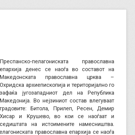
Преспанско-пелагониската православна
епархија денес се наоѓа во составот на
Македонската православна црква –
Охридска архиепископија и територијално го
зафаќа југозападниот дел на Република
Македонија. Во нејзиниот состав влегуваат
градовите: Битола, Прилеп, Ресен, Демир
Хисар и Крушево, во кои се наоѓаат и
седиштата на истоимените намесништва.
лагониската православна епархија се наоѓа