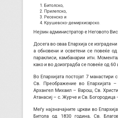
Битолско,
Прилепско,
Ресенско и
Крушевско-демирхисарско.
Нејзин администратор е Неговото Вис
Досега во оваа Епархија се изградени
а обновени и осветени се повеќе од 
параклиси, камбанарии итн. Момента
како и во доизградба се повеќе од 60 
Во Епархијата постојат 7 манастири 
Св. Преображение во Епархијата – 
Архангел Михаил – Варош, Св. Христиф
Атанасиј – с. Журче и Св. Богородица –
Меѓу најзначајните цркви во Епархиј
Битола од 1830 година, Св. Благо