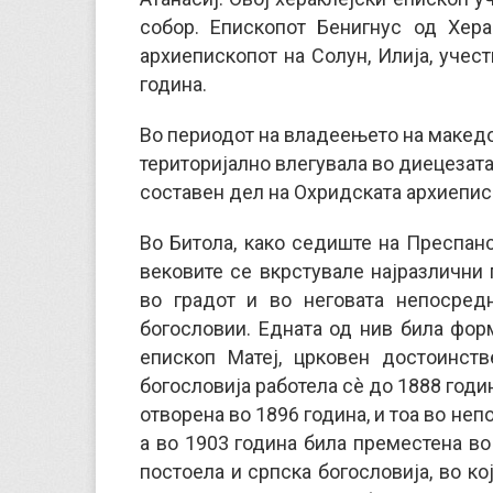
собор. Епископот Бенигнус од Хера
архиепископот на Солун, Илија, учес
година.
Во периодот на владеењето на македо
територијално влегувала во диецезата
составен дел на Охридската архиеписк
Во Битола, како седиште на Преспанс
вековите се вкрстувале најразлични 
во градот и во неговата непосред
богословии. Едната од нив била фор
епископ Матеј, црковен достоинств
богословија работела сè до 1888 годин
отворена во 1896 година, и тоа во неп
а во 1903 година била преместена во
постоела и српска богословија, во к