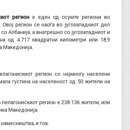
иот регион
е еден од осумте региони во
 Овој регион се наоѓа во југозападниот дел
 со Албанија, а внатрешно со југозападниот и
на од 4.717 квадратни километри или 18,9
а Македонија.
елагонискиот регион со најмногу населени
 мала густина на населеност од 50 жители на
 пелагонискиот регион е 238.136 жители, или
ика Македонија.
 намесништва, и тоа: