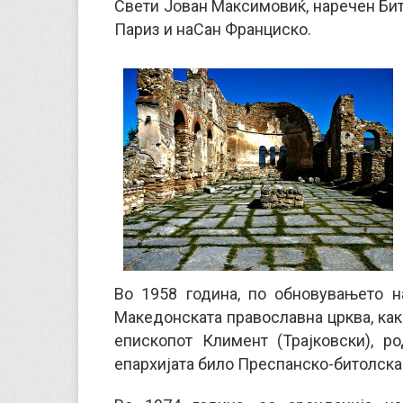
Свети Јован Максимовиќ, наречен Бито
Париз и наСан Франциско.
Во 1958 година, по обновувањето н
Македонската православна црква, как
епископот Климент (Трајковски), р
епархијата било Преспанско-битолска