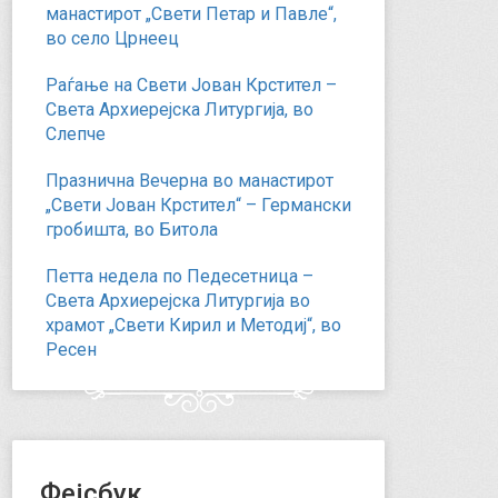
манастирот „Свети Петар и Павле“,
во село Црнеец
Раѓање на Свети Јован Крстител –
Света Архиерејска Литургија, во
Слепче
Празнична Вечерна во манастирот
„Свети Јован Крстител“ – Германски
гробишта, во Битола
Петта недела по Педесетница –
Света Архиерејска Литургија во
храмот „Свети Кирил и Методиј“, во
Ресен
Фејсбук