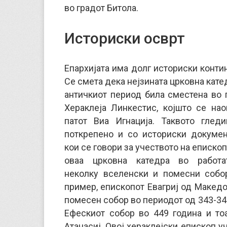
во градот Битола.
Историски осврт
Епархијата има долг историски контин
Се смета дека нејзината црковна катед
античкиот период била сместена во 
Хераклеја Линкестис, којшто се нао
патот Виа Игнација. Таквото глед
поткрепено и со историски докумен
кои се говори за учеството на епископ
оваа црковна катедра во работа
неколку вселенски и помесни собо
пример, епископот Евагриј од Македо
помесен собор во периодот од 343-344
Ефескиот собор во 449 година и то
Атанасиј. Овој хераклејски епископ у