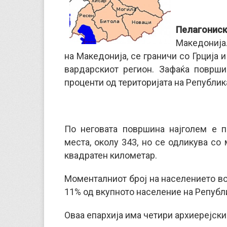
Пелагониск
Македонија.
на Македонија, се граничи со Грција и
вардарскиот регион. Зафаќа површи
проценти од територијата на Републик
По неговата површина најголем е п
места, околу 343, но се одликува со
квадратен километар.
Моменталниот број на населението во
11% од вкупното население на Републ
Оваа епархија има четири архиерејски