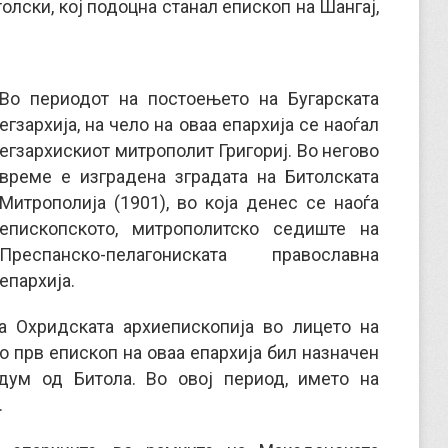
лски, кој подоцна станал епископ на Шангај,
Во периодот на постоењето на Бугарската
егзархија, на чело на оваа епархија се наоѓал
егзархискиот митрополит Григориј. Во негово
време е изградена зградата на Битолската
Митрополија (1901), во која денес се наоѓа
епископското, митрополитско седиште на
Преспанско-пелагониската православна
епархија.
а Охридската архиепископија во лицето на
о прв епископ на оваа епархија бил назначен
одум од Битола. Во овој период, името на
.