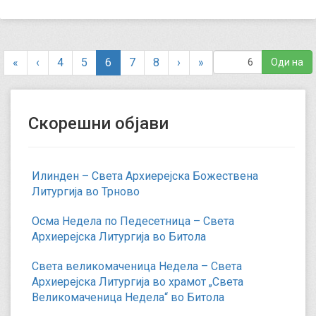
(
«
‹
4
5
6
7
8
›
»
c
u
r
Скорешни објави
r
e
n
t
Илинден – Света Архиерејска Божествена
)
Литургија во Трново
Осма Недела по Педесетница – Света
Архиерејска Литургија во Битола
Света великомаченица Недела – Света
Архиерејска Литургија во храмот „Света
Великомаченица Недела“ во Битола