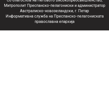
Со благослов на Неговото Високопреосвештенство,
Митрополит Преспанско-пелагониски и администратор
Австралиско-новозеландски, г. Петар
Информативна служба на Преспанско-пелагониската
православна епархија