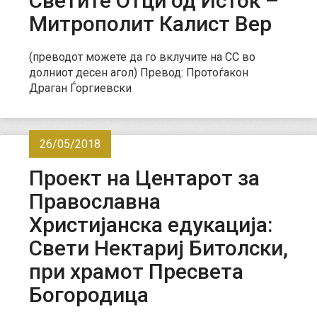
Светите Отци од Исток –
Митрополит Калист Вер
(преводот можете да го вклучите на CC во
долниот десен агол) Превод: Протоѓакон
Драган Ѓоргиевски
26/05/2018
Проект на Центарот за
Православна
Христијанска едукација:
Свети Нектариј Битолски,
при храмот Пресвета
Богородица