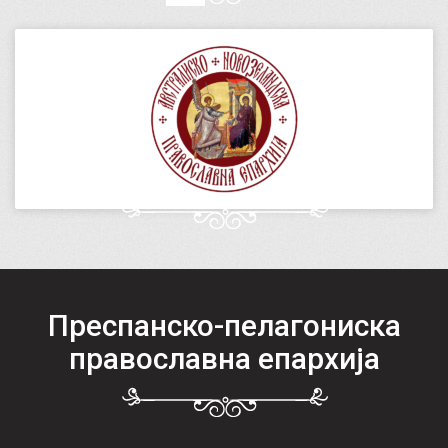
Преспанско-пелагониска
православна епархија