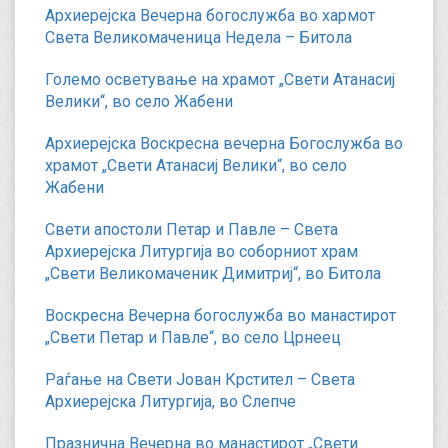
Архиерејска Вечерна богослужба во хармот
Света Великомаченица Недела – Битола
Големо осветување на храмот „Свети Атанасиј
Велики“, во село Жабени
Архиерејска Воскресна вечерна Богослужба во
храмот „Свети Атанасиј Велики“, во село
Жабени
Свети апостоли Петар и Павле – Света
Архиерејска Литургија во соборниот храм
„Свети Великомаченик Димитриј“, во Битола
Воскресна Вечерна богослужба во манастирот
„Свети Петар и Павле“, во село Црнеец
Раѓање на Свети Јован Крстител – Света
Архиерејска Литургија, во Слепче
Празнична Вечерна во манастирот „Свети