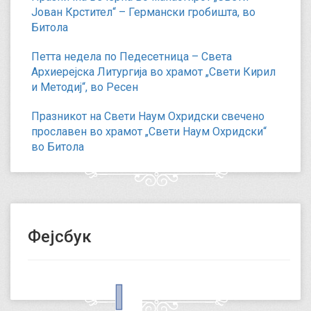
Јован Крстител“ – Германски гробишта, во
Битола
Петта недела по Педесетница – Света
Архиерејска Литургија во храмот „Свети Кирил
и Методиј“, во Ресен
Празникот на Свети Наум Охридски свечено
прославен во храмот „Свети Наум Охридски“
во Битола
Фејсбук