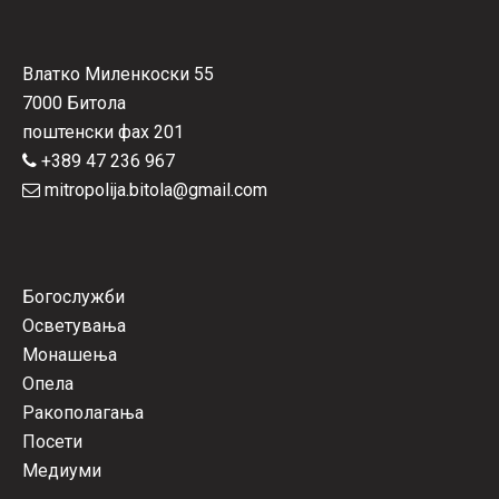
Влатко Миленкоски 55
7000 Битола
поштенски фах 201
+389 47 236 967
mitropolija.bitola@gmail.com
Богослужби
Осветувања
Монашења
Опела
Ракополагања
Посети
Медиуми