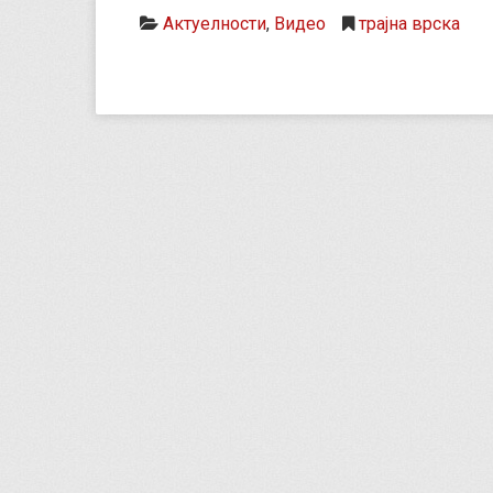
Актуелности
,
Видео
трајна врска