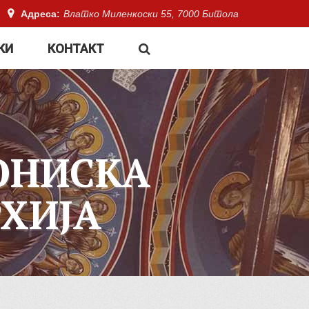
Адреса:
Влатко Миленкоски 55, 7000 Битола
КИ
КОНТАКТ
ОНИСКА
ХИЈА