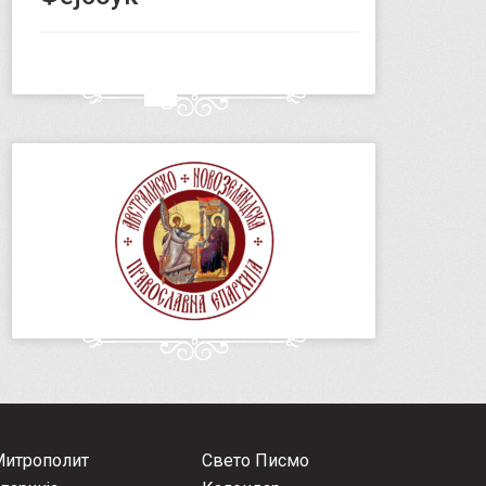
Митрополит
Свето Писмо