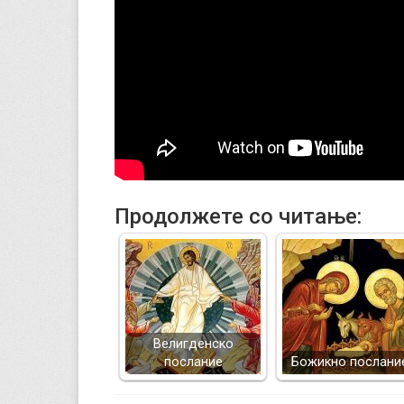
Продолжете со читање:
Велигденско
послание
Божикно послани