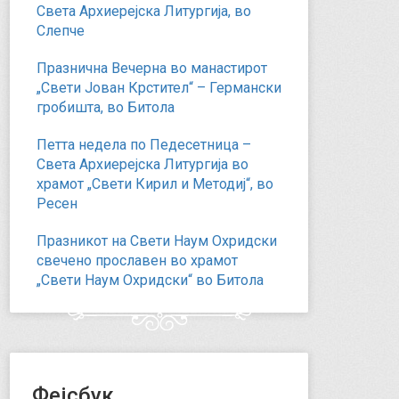
Света Архиерејска Литургија, во
Слепче
Празнична Вечерна во манастирот
„Свети Јован Крстител“ – Германски
гробишта, во Битола
Петта недела по Педесетница –
Света Архиерејска Литургија во
храмот „Свети Кирил и Методиј“, во
Ресен
Празникот на Свети Наум Охридски
свечено прославен во храмот
„Свети Наум Охридски“ во Битола
Фејсбук