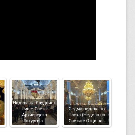
Недела на блудниот
син – Света
Седма недела по
Архиерејска
Пасха (Недела на
е
Литургија…
Светите Отци на…