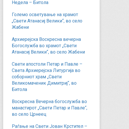
Недела – Битола
Големо осветување на храмот
„Свети Атанасиј Велики“, во село
Жабени
Архиерејска Воскресна вечерна
Богослужба во храмот „Свети
Атанасиј Велики“, во село Жабени
Свети апостоли Петар и Павле –
Света Архиерејска Литургија во
соборниот храм „Свети
Великомаченик Димитриј“, во
Битола
Воскресна Вечерна богослужба во
манастирот „Свети Петар и Павле“,
во село Црнеец
Раѓање на Свети Јован Крстител –