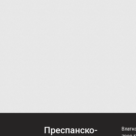
Преспанско-
Влатк