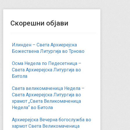
Скорешни објави
Илинден – Света Архиерејска
Божествена Литургија во Трново
Осма Недела по Педесетница –
Света Архиерејска Литургија во
Битола
Света великомаченица Недела –
Света Архиерејска Литургија во
храмот „Света Великомаченица
Недела“ во Битола
Архиерејска Вечерна богослужба во
хармот Света Великомаченица