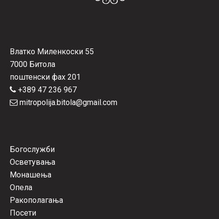
Влатко Миленкоски 55
7000 Битола
поштенски фах 201
+389 47 236 967
mitropolija.bitola@gmail.com
Богослужби
Осветувања
Монашења
Опела
Ракополагања
Посети