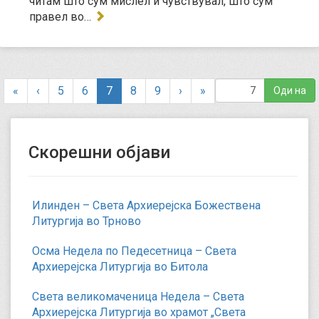
читам што сум мислел и чувствувал, што сум
правел во…
(
«
‹
5
6
7
8
9
›
»
c
u
r
Скорешни објави
r
e
n
t
Илинден – Света Архиерејска Божествена
)
Литургија во Трново
Осма Недела по Педесетница – Света
Архиерејска Литургија во Битола
Света великомаченица Недела – Света
Архиерејска Литургија во храмот „Света