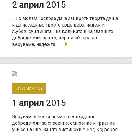
2 април 2015
… Го молам Господа да ја зацврсти твојата душа
и да насади во твоето срце вера, надеж и
љубов, суштината… на великите и најглавните
добродетели, зашто, верата нè тера да
веруваме, надежта –…
01/04/2015
1 април 2015
Верувам, дека ги немаш неопходните
добродетели за спасение: смирение и трпение;
учи се на нив. Зашто вистински е Бог, Кој рекол: