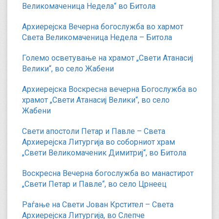
Великомаченица Недела“ во Битола
Архиерејска Вечерна богослужба во хармот
Света Великомаченица Недела – Битола
Големо осветување на храмот „Свети Атанасиј
Велики“, во село Жабени
Архиерејска Воскресна вечерна Богослужба во
храмот „Свети Атанасиј Велики“, во село
Жабени
Свети апостоли Петар и Павле – Света
Архиерејска Литургија во соборниот храм
„Свети Великомаченик Димитриј“, во Битола
Воскресна Вечерна богослужба во манастирот
„Свети Петар и Павле“, во село Црнеец
Раѓање на Свети Јован Крстител – Света
Архиерејска Литургија, во Слепче