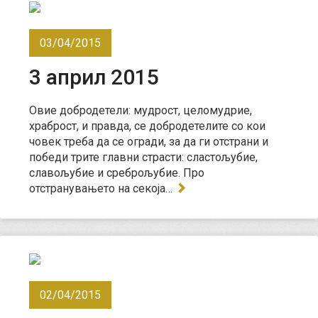
03/04/2015
3 април 2015
Овие добродетели: мудрост, целомудрие,
храброст, и правда, се добродетелите со кои
човек треба да се огради, за да ги отстрани и
победи трите главни страсти: сластољубие,
славољубие и среброљубие. Про
отстранувањето на секоја…
02/04/2015