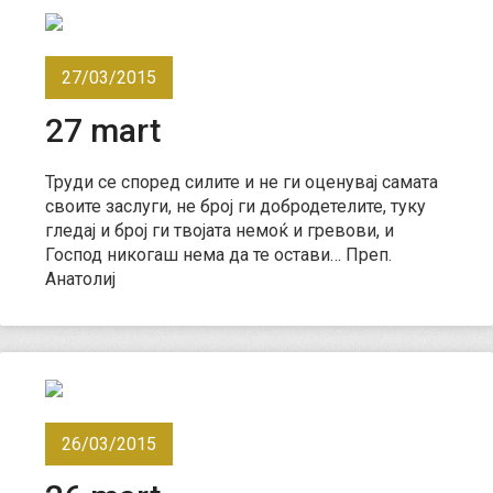
27/03/2015
27 mart
Труди се според силите и не ги оценувај самата
своите заслуги, не број ги добродетелите, туку
гледај и број ги твојата немоќ и гревови, и
Господ никогаш нема да те остави… Преп.
Анатолиј
26/03/2015