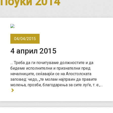
Поуки 2014
04/04/2015
4 април 2015
… Треба да ги почитуваме должностите и да
бидеме исполнителни и признателни пред
началниците, сеќавајќи се на Апостолската
заповед: чедо, „те молам најпрвин да правите
молења, прозби, благодарења за сите луѓе, т. е.,…