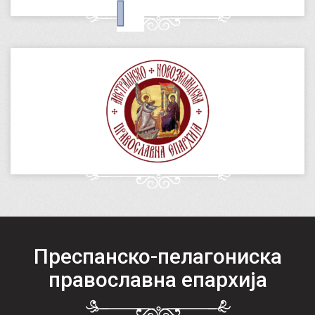
Преспанско-пелагониска
православна епархија