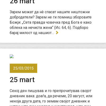
26 mart
Зарем можат да нè спасат нашите ништожни
добродетели? Зарем не ги помниш зборовите
Божји: „Сета правда човечка пред Бога е како
облека на нечиста жена“ (Ис. 64, 6). Подборо
барај милост од нашиот…
25/03/2015
25 mart
Секој ден пишував и го препрочитував својот
дневник вака: доаѓа, да речеме, 20 август, или
некоја друга дата, го земам својот дневник и