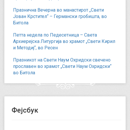
Празнична Вечерна во манастирот „Свети
Јован Крстител“ – Германски гробишта, во
Битола
Петта недела по Педесетница – Света
Архиерејска Литургија во храмот „Свети Кирил
и Методиј“, во Ресен
Празникот на Свети Наум Охридски свечено
прославен во храмот „Свети Наум Охридски“
во Битола
Фејсбук