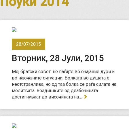
Поуки 2014
28/07/2015
Вторник, 28 Јули, 2015
Мој братски совет: не паѓајте во очајание дури и
во најочајните ситуации. Болката во душата е
неотстранлива, но од таа болка се раѓа силата на
молитвата. Воздишките од длабочината
достигнуваат до височината на…