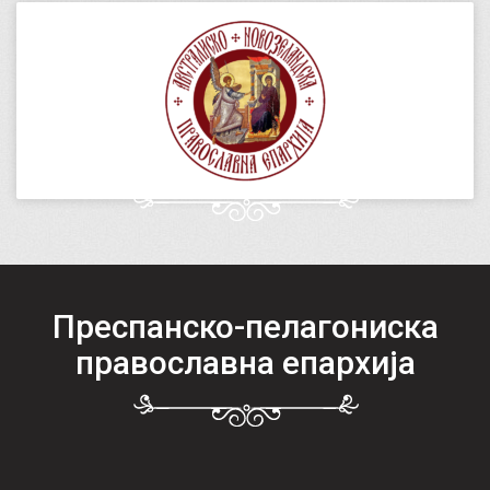
Преспанско-пелагониска
православна епархија