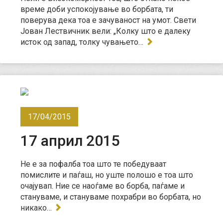
време доби успокојување во борбата, ти
поверува дека тоа е зачуваност на умот. Свети
Јован Лествичник вели: „Колку што е далеку
исток од запад, толку чувањето…
17/04/2015
17 април 2015
Не е за пофалба тоа што те победуваат
помислите и паѓаш, но уште полошо е тоа што
очајувап. Ние се наоѓаме во борба, паѓаме и
стануваме, и стануваме похрабри во борбата, но
никако…