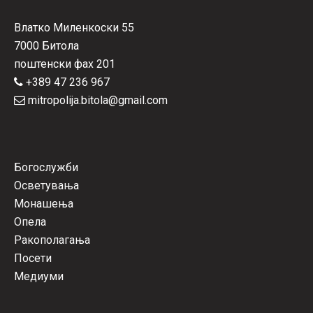
Влатко Миленкоски 55
7000 Битола
поштенски фах 201
+389 47 236 967
mitropolija.bitola@gmail.com
Богослужби
Осветувања
Монашења
Опела
Ракополагања
Посети
Медиуми