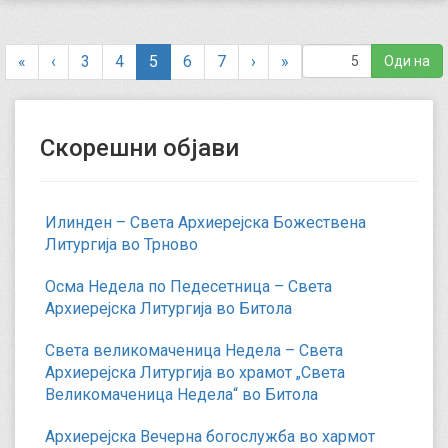
(
«
‹
3
4
5
6
7
›
»
c
u
r
Скорешни објави
r
e
n
t
Илинден – Света Архиерејска Божествена
)
Литургија во Трново
Осма Недела по Педесетница – Света
Архиерејска Литургија во Битола
Света великомаченица Недела – Света
Архиерејска Литургија во храмот „Света
Великомаченица Недела“ во Битола
Архиерејска Вечерна богослужба во хармот