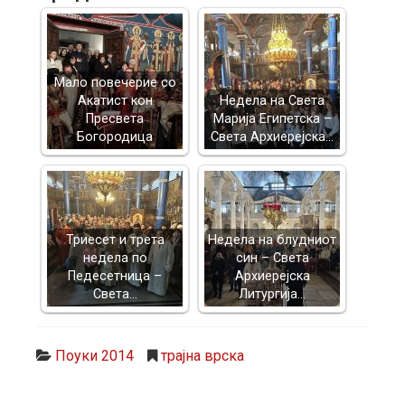
Mало повечерие со
Акатист кон
Недела на Света
Пресвета
Марија Египетска –
Богородица
Света Архиерејска…
Триесет и трета
Недела на блудниот
недела по
син – Света
Педесетница –
Архиерејска
Света…
Литургија…
Поуки 2014
трајна врска