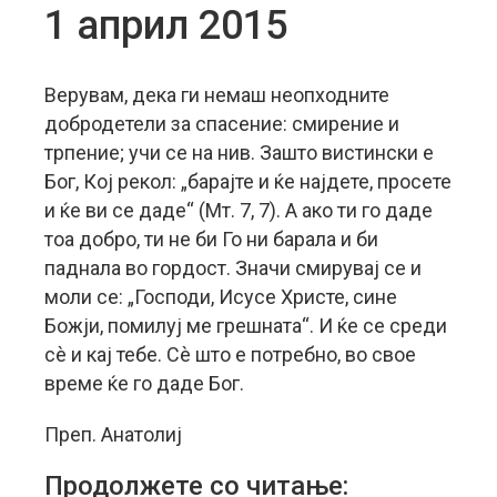
1 април 2015
Верувам, дека ги немаш неопходните
добродетели за спасение: смирение и
трпение; учи се на нив. Зашто вистински е
Бог, Кој рекол: „барајте и ќе најдете, просете
и ќе ви се даде“ (Мт. 7, 7). А ако ти го даде
тоа добро, ти не би Го ни барала и би
паднала во гордост. Значи смирувај се и
моли се: „Господи, Исусе Христе, сине
Божји, помилуј ме грешната“. И ќе се среди
сè и кај тебе. Сè што е потребно, во свое
време ќе го даде Бог.
Преп. Анатолиј
Продолжете со читање: