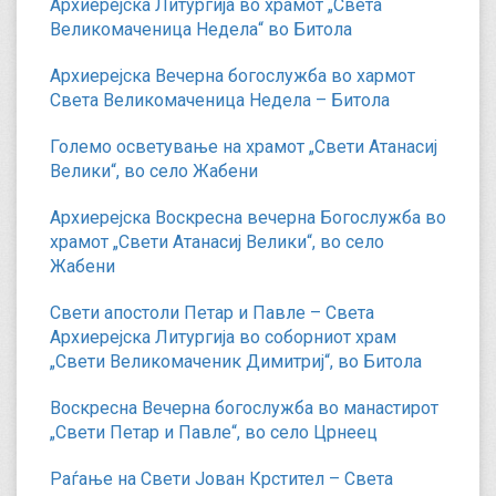
Архиерејска Литургија во храмот „Света
Великомаченица Недела“ во Битола
Архиерејска Вечерна богослужба во хармот
Света Великомаченица Недела – Битола
Големо осветување на храмот „Свети Атанасиј
Велики“, во село Жабени
Архиерејска Воскресна вечерна Богослужба во
храмот „Свети Атанасиј Велики“, во село
Жабени
Свети апостоли Петар и Павле – Света
Архиерејска Литургија во соборниот храм
„Свети Великомаченик Димитриј“, во Битола
Воскресна Вечерна богослужба во манастирот
„Свети Петар и Павле“, во село Црнеец
Раѓање на Свети Јован Крстител – Света