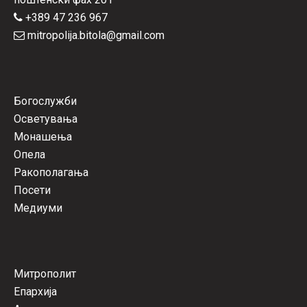
+389 47 236 967
mitropolija.bitola@gmail.com
Богослужби
Осветувања
Монашења
Опела
Ракополагања
Посети
Медиуми
Митрополит
Епархија