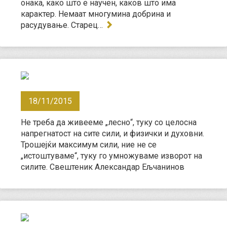
онака, како што е научен, каков што има
карактер. Немаат многумина добрина и
расудување. Старец…
18/11/2015
Не треба да живееме „лесно“, туку со целосна
напрегнатост на сите сили, и физички и духовни.
Трошејќи максимум сили, ние не се
„истоштуваме“, туку го умножуваме изворот на
силите. Свештеник Александар Ељчанинов