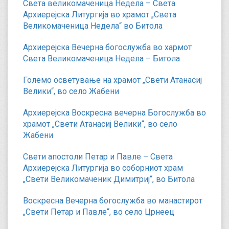
Света великомаченица Недела – Света
Архиерејска Литургија во храмот „Света
Великомаченица Недела“ во Битола
Архиерејска Вечерна богослужба во хармот
Света Великомаченица Недела – Битола
Големо осветување на храмот „Свети Атанасиј
Велики“, во село Жабени
Архиерејска Воскресна вечерна Богослужба во
храмот „Свети Атанасиј Велики“, во село
Жабени
Свети апостоли Петар и Павле – Света
Архиерејска Литургија во соборниот храм
„Свети Великомаченик Димитриј“, во Битола
Воскресна Вечерна богослужба во манастирот
„Свети Петар и Павле“, во село Црнеец