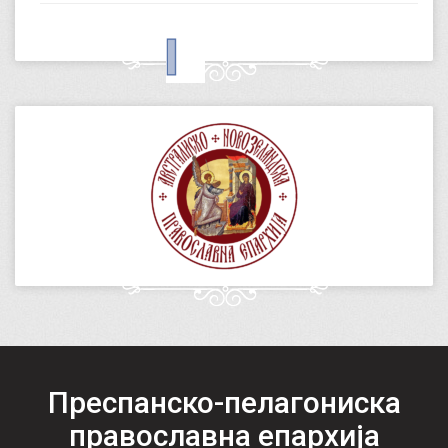
Преспанско-пелагониска
православна епархија