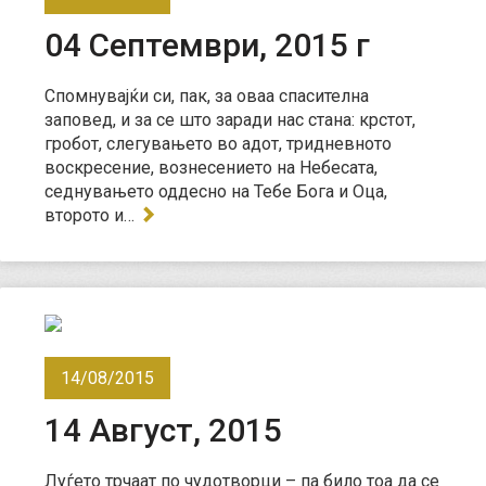
04 Септември, 2015 г
Спомнувајќи си, пак, за оваа спасителна
заповед, и за се што заради нас стана: крстот,
гробот, слегувањето во адот, тридневното
воскресение, вознесението на Небесата,
седнувањето оддесно на Тебе Бога и Оца,
второто и…
14/08/2015
14 Август, 2015
Луѓето трчаат по чудотворци – па било тоа да се