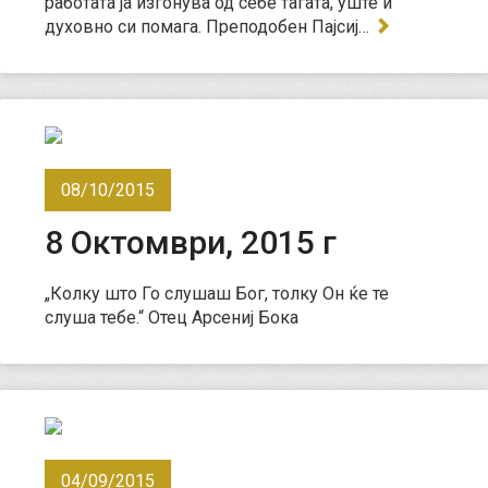
работата ја изгонува од себе тагата, уште и
духовно си помага. Преподобен Пајсиј…
08/10/2015
8 Октомври, 2015 г
„Колку што Го слушаш Бог, толку Он ќе те
слуша тебе.“ Отец Арсениј Бока
04/09/2015