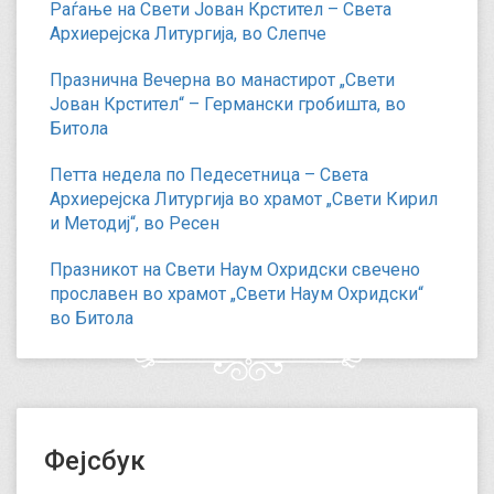
Раѓање на Свети Јован Крстител – Света
Архиерејска Литургија, во Слепче
Празнична Вечерна во манастирот „Свети
Јован Крстител“ – Германски гробишта, во
Битола
Петта недела по Педесетница – Света
Архиерејска Литургија во храмот „Свети Кирил
и Методиј“, во Ресен
Празникот на Свети Наум Охридски свечено
прославен во храмот „Свети Наум Охридски“
во Битола
Фејсбук