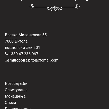
Влатко Миленкоски 55
7000 Битола
поштенски фах 201
+389 47 236 967
mitropolija.bitola@gmail.com
Богослужби
Осветувања
Монашења
Опела
Ракополагања