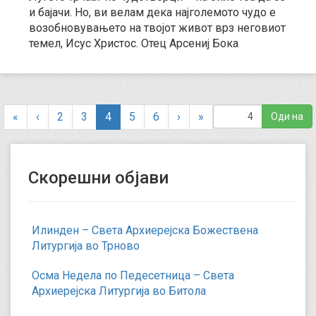
и бајачи. Но, ви велам дека најголемото чудо е
возобновувањето на твојот живот врз неговиот
темел, Исус Христос. Отец Арсениј Бока
(
«
‹
2
3
4
5
6
›
»
c
u
r
Скорешни објави
r
e
n
t
Илинден – Света Архиерејска Божествена
)
Литургија во Трново
Осма Недела по Педесетница – Света
Архиерејска Литургија во Битола