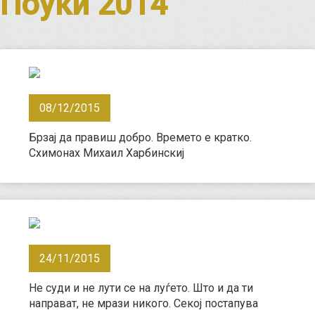
Поуки 2014
08/12/2015
Брзај да правиш добро. Времето е кратко.
Схимонах Михаил Харбинскиј
24/11/2015
Не суди и не лути се на луѓето. Што и да ти
направат, не мрази никого. Секој постапува