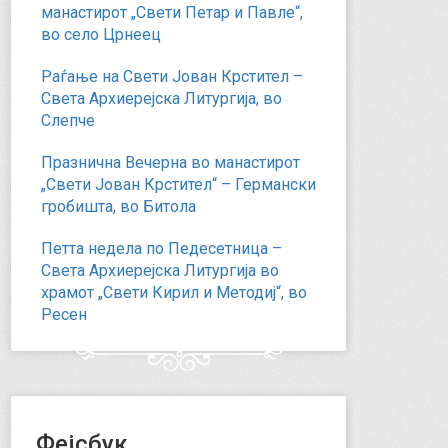
манастирот „Свети Петар и Павле“,
во село Црнеец
Раѓање на Свети Јован Крстител –
Света Архиерејска Литургија, во
Слепче
Празнична Вечерна во манастирот
„Свети Јован Крстител“ – Германски
гробишта, во Битола
Петта недела по Педесетница –
Света Архиерејска Литургија во
храмот „Свети Кирил и Методиј“, во
Ресен
Фејсбук