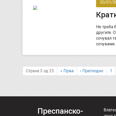
20/01/2
Крат
Не треба 
другите. О
сочувал тв
сочуваме
Страна 3 од 25
«
Прва
‹
Претходно
1
Преспанско-
Влатк