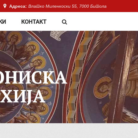
Адреса:
Влатко Миленкоски 55, 7000 Битола
КИ
КОНТАКТ
ОНИСКА
ХИЈА