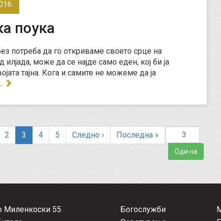
016
ка поука
без потреба да го откриваме своето срце на
д илјада, може да се најде само еден, кој би ја
ојата тајна. Кога и самите не можеме да ја
…
(
2
3
4
5
Следно
›
Последна
»
c
u
r
r
e
n
о Миленкоски 55
Богослужби
t