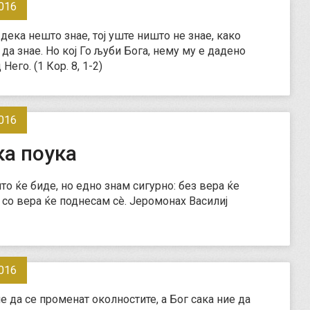
016
дека нешто знае, тој уште ништо не знае, како
да знае. Но кој Го љуби Бога, нему му е дадено
Него. (1 Кор. 8, 1-2)
016
ка поука
то ќе биде, но едно знам сигурно: без вера ќе
а со вера ќе поднесам сè. Јеромонах Василиј
016
е да се променат околностите, а Бог сака ние да