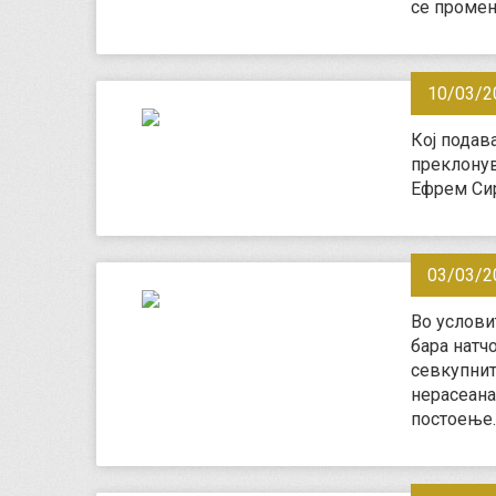
се промен
10/03/2
Кој подав
преклонув
Ефрем Си
03/03/2
Во услови
бара натч
севкупнит
нерасеана
постоење.