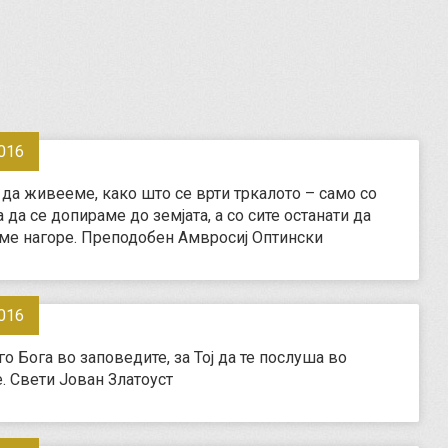
016
 да живееме, како што се врти тркалото – само со
 да се допираме до земјата, а со сите останати да
ме нагоре. Преподобен Амвросиј Оптински
016
о Бога во заповедите, за Тој да те послуша во
. Свети Јован Златоуст