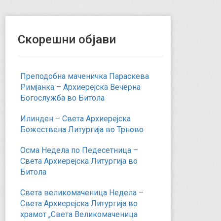
Скорешни објави
Преподобна маченичка Параскева
Римјанка – Архиерејска Вечерна
Богослужба во Битола
Илинден – Света Архиерејска
Божествена Литургија во Трново
Осма Недела по Педесетница –
Света Архиерејска Литургија во
Битола
Света великомаченица Недела –
Света Архиерејска Литургија во
храмот „Света Великомаченица