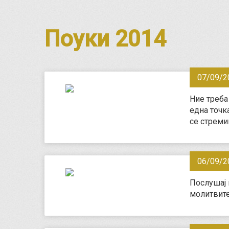
Поуки 2014
07/09/2
Ние треба
една точка
се стреми
06/09/2
Послушај г
молитвите