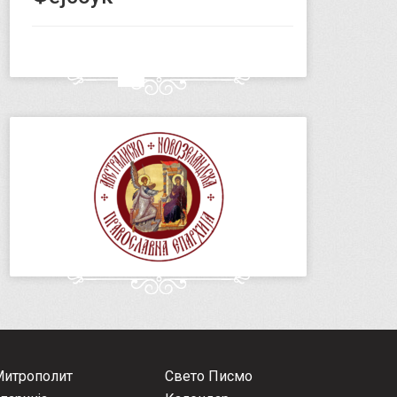
Митрополит
Свето Писмо