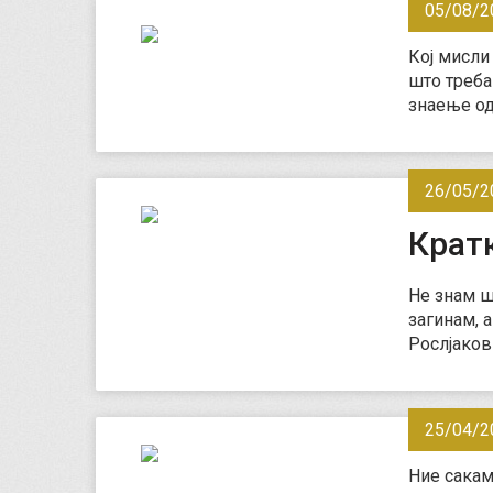
05/08/2
Кој мисли 
што треба 
знаење од 
26/05/2
Крат
Не знам ш
загинам, 
Рослјаков
25/04/2
Ние сакам