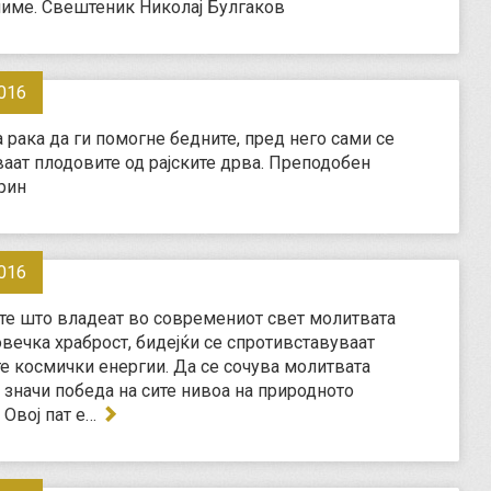
име. Свештеник Николај Булгаков
016
а рака да ги помогне бедните, пред него сами се
аат плодовите од рајските дрва. Преподобен
рин
016
те што владеат во современиот свет молитвата
овечка храброст, бидејќи се спротивставуваат
е космички енергии. Да се сочува молитвата
 значи победа на сите нивоа на природното
 Овој пат е…