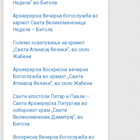
Недела“ во Битола
Архиерејска Вечерна богослужба во
хармот Света Великомаченица
Недела – Битола
Големо осветување на храмот
„Свети Атанасиј Велики“, во село
Жабени
Архиерејска Воскресна вечерна
Богослужба во храмот „Свети
Атанасиј Велики“, во село Жабени
Свети апостоли Петар и Павле –
Света Архиерејска Литургија во
соборниот храм „Свети
Великомаченик Димитриј“, во
Битола
Воскресна Вечерна богослужба во