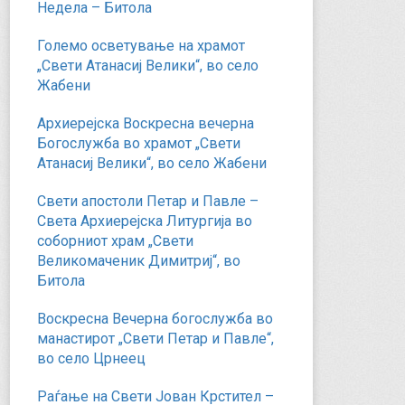
Недела – Битола
Големо осветување на храмот
„Свети Атанасиј Велики“, во село
Жабени
Архиерејска Воскресна вечерна
Богослужба во храмот „Свети
Атанасиј Велики“, во село Жабени
Свети апостоли Петар и Павле –
Света Архиерејска Литургија во
соборниот храм „Свети
Великомаченик Димитриј“, во
Битола
Воскресна Вечерна богослужба во
манастирот „Свети Петар и Павле“,
во село Црнеец
Раѓање на Свети Јован Крстител –