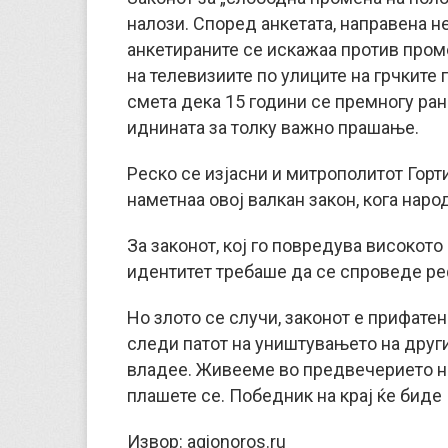
налози. Според анкетата, направена н
анкетираните се искажаа против пром
на телевизиите по улиците на грчките
смета дека 15 години се премногу ран
иднината за толку важно прашање.
Реско се изјасни и митрополитот Горти
наметнаа овој валкан закон, кога наро
За законот, кој го повредува високото
идентитет требаше да се спроведе р
Но злото се случи, законот е прифатен
следи патот на уништувањето на други
владее. Живееме во предвечерието на
плашете се. Победник на крај ќе биде
Извор: agionoros.ru