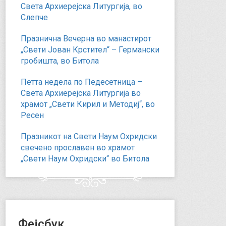
Света Архиерејска Литургија, во
Слепче
Празнична Вечерна во манастирот
„Свети Јован Крстител“ – Германски
гробишта, во Битола
Петта недела по Педесетница –
Света Архиерејска Литургија во
храмот „Свети Кирил и Методиј“, во
Ресен
Празникот на Свети Наум Охридски
свечено прославен во храмот
„Свети Наум Охридски“ во Битола
Фејсбук