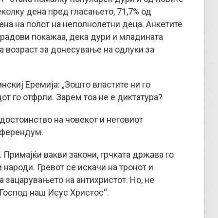
еколку дена пред гласањето, 71,7% од
ена на полот на неполнолетни деца. Анкетите
 градови покажаа, дека дури и младината
а возраст за донесување на одлуки за
нскиј Еремија: „Зошто властите ни го
дот го отфрли. Зарем тоа не е диктатура?
 достоинство на човекот и неговиот
еферендум.
. Примајќи вакви закони, грчката држава го
 народи. Гревот се искачи на тронот и
 зацарувањето на антихристот. Но, не
 Господ наш Исус Христос“.