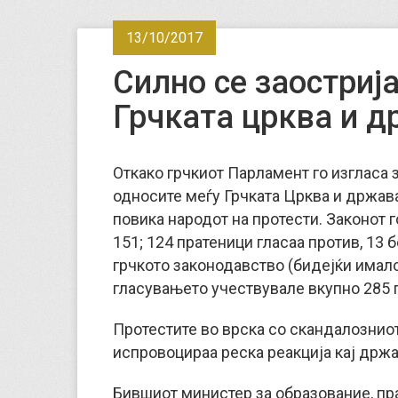
13/10/2017
Силно се заостриј
Грчката црква и 
Откако грчкиот Парламент го изгласа з
односите меѓу Грчката Црква и држава
повика народот на протести. Законот 
151; 124 пратеници гласаа против, 13
грчкото законодавство (бидејќи имало
гласувањето учествувале вкупно 285 
Протестите во врска со скандалозниот
испровоцираа реска реакција кај држ
Бившиот министер за образование, пра