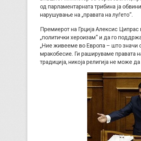
од парламентарната трибина ја обвин
нарушување на „правата на луѓето“.
Премиерот на Грција Алексис Ципрас г
„политички хероизам“ и да го поддржа
„Ние живееме во Европа – што значи с
мракобесие. Ги рашируваме правата на
традиција, никоја религија не може да