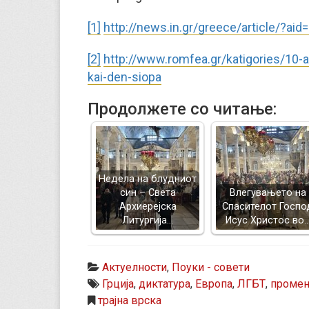
[1]
http://news.in.gr/greece/article/?ai
[2]
http://www.romfea.gr/katigories/10-
kai-den-siopa
Продолжете со читање:
Недела на блудниот
син – Света
Влегувањето на
Архиерејска
Спасителот Госпо
Литургија…
Исус Христос во
Актуелности
,
Поуки - совети
Грција
,
диктатура
,
Европа
,
ЛГБТ
,
промен
трајна врска