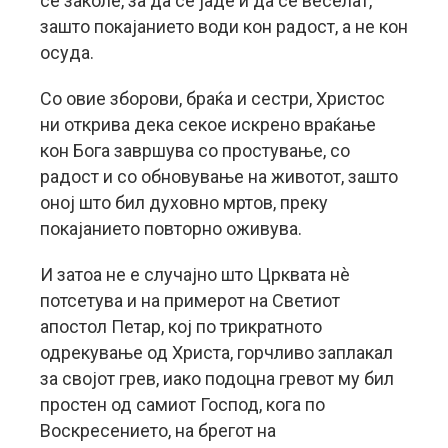
се заколе, за да се јаде и да се веселат,
зашто покајанието води кон радост, а не кон
осуда.
Со овие зборови, браќа и сестри, Христос
ни открива дека секое искрено враќање
кон Бога завршува со простување, со
радост и со обновување на животот, зашто
оној што бил духовно мртов, преку
покајанието повторно оживува.
И затоа не е случајно што Црквата нè
потсетува и на примерот на Светиот
апостол Петар, кој по трикратното
одрекување од Христа, горчливо заплакал
за својот грев, иако подоцна гревот му бил
простен од самиот Господ, кога по
Воскресението, на брегот на