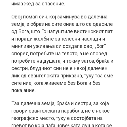
имаа жед за спасение.
Овој помал син, кој заминува во далечна
земја, е образ на сите оние што се одвоиле
од Бога, што Го напуштиле вистинскиот пат
и поради желбите за телесни наслади и
минливи уживања си создале свој „бог“
според потребите на телото, а не според
потребите на душата, и токму затоа, браќа и
сестри, блудниот син не е некој далечен
лик од евангелската приказна, туку тоа сме
сите ние, кога живееме без Бога и без
покајание.
Таа далечна земја, браќа и сестри, за која
говори евангелската парабола, не е некое
географско место, туку е состојбата на
гревот во која паѓа човечката душа кога се