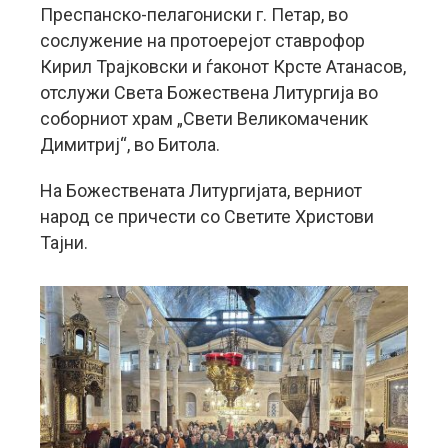
Преспанско-пелагониски г. Петар, во
сослужение на протоерејот ставрофор
Кирил Трајковски и ѓаконот Крсте Атанасов,
отслужи Света Божествена Литургија во
соборниот храм „Свети Великомаченик
Димитриј“, во Битола.
На Божествената Литургијата, верниот
народ се причести со Светите Христови
Тајни.