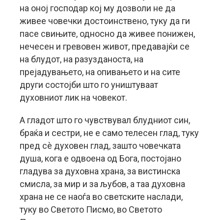
на оној господар кој му дозволи не да
живее човечки достоинствено, туку да ги
пасе свињите, односно да живее понижен,
нечесен и гревовен живот, предавајќи се
на блудот, на разузданоста, на
прејадувањето, на опивањето и на сите
други состојби што го уништуваат
духовниот лик на човекот.
А гладот што го чувствувал блудниот син,
браќа и сестри, не е само телесен глад, туку
пред сè духовен глад, зашто човечката
душа, кога е одвоена од Бога, постојано
гладува за духовна храна, за вистинска
смисла, за мир и за љубов, а таа духовна
храна не се наоѓа во светските наслади,
туку во Светото Писмо, во Светото