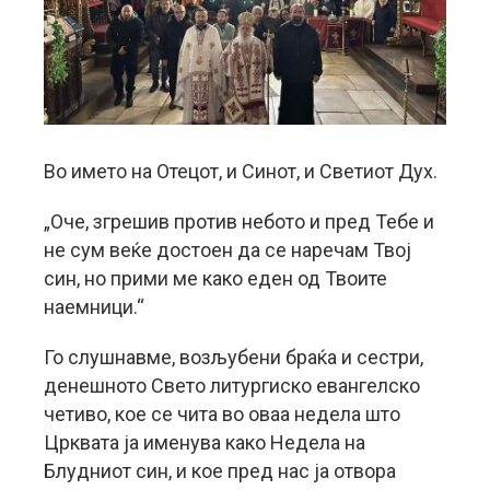
Во името на Отецот, и Синот, и Светиот Дух.
„Оче, згрешив против небото и пред Тебе и
не сум веќе достоен да се наречам Твој
син, но прими ме како еден од Твоите
наемници.“
Го слушнавме, возљубени браќа и сестри,
денешното Свето литургиско евангелско
четиво, кое се чита во оваа недела што
Црквата ја именува како Недела на
Блудниот син, и кое пред нас ја отвора