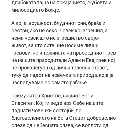
длабоката тајна на покајанието, љубовта и
милосрдието Божјо.
А кој е, всушност, блудниот син, браќа и
сестри, ако не секој човек кој згрешил, а
нема човек што не згрешил во својот
живот, зашто сите ние носиме лични
гревови, но и тежината на првородниот грев
на нашите прародители Адам и Ева, грев кој
не произлегува од лична телесна страст,
туку од падот на човечката природа, која ја
наследуваме со самото раѓање.
Токму затоа Христос, нашиот Бог и
Спасител, Кој ги зеде врз Себе нашите
паднати човечки состојби, по
благоволението на Бога Отецот доброволно
слезе од небесната слава, се воплоти од