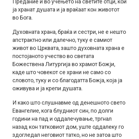
Предание и во учењето на светите отци, кои
ја хранат душата и ја враќаат кон животот
во Бога.
Духовната храна, браќа и сестри, не е нешто
апстрактно или далечно, туку е самиот
живот во Црквата, зашто духовната храна е
постојаното учество во светата
Божествена Литургија во храмот Божји,
каде што човекот се храни не само со
словото, туку и со благодатта Божја, која ја
оживува и ја крепи душата.
И како што слушнавме од денешното свето
Евангелие, кога блудниот син, по долги
години на пад и оддалечување, тргнал
назад кон татковиот дом, уште оддалеку го
здогледал неговиот татко, но не затоа што