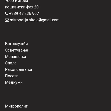
7000 Битола
поштенски фах 201
+389 47 236 967
mitropolija.bitola@gmail.com
Богослужби
Осветувања
Монашења
Опела
Ракополагања
Посети
Медиуми
Митрополит