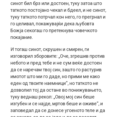
синот бил брз или достоен, туку затоа што
таткото постојано чекал и бдеел, и не синот,
туку таткото потрчал кон него, го прегрнал и
го целивал, покажувајќи дека љубовта
Божја секогаш го претекнува човечкото
покајание.
И тогаш синот, скрушен и смирен, ги
изговорил зборовите: „Оче, згрешив против
небото и пред тебе и не сум веќе достоен
да се наречам твој син, зашто го растурив
имотот што ми го даде, но прими ме како
еден од твоите наемници“, но таткото не
дозволил тој да остане во понижувањето,
туку веднаш рекол: „Овој мој син беше
изгубен и се најде, мртов беше и оживе“, и
заповедал да се донесе угоеното теле и да