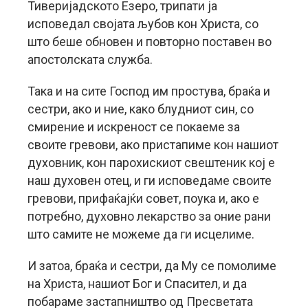
Тиверијадското Езеро, трипати ја
исповедал својата љубов кон Христа, со
што беше обновен и повторно поставен во
апостолската служба.
Така и на сите Господ им простува, браќа и
сестри, ако и ние, како блудниот син, со
смирение и искреност се покаеме за
своите гревови, ако пристапиме кон нашиот
духовник, кон парохискиот свештеник кој е
наш духовен отец, и ги исповедаме своите
гревови, прифаќајќи совет, поука и, ако е
потребно, духовно лекарство за оние рани
што самите не можеме да ги исцелиме.
И затоа, браќа и сестри, да Му се помолиме
на Христа, нашиот Бог и Спасител, и да
побараме застапништво од Пресветата