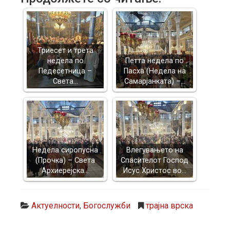
Триесет и трета
недела по
Петта недела по
Педесетница –
Пасха (Недела на
Света…
Самарјанката) –…
Недела сиропусна
Влегувањето на
(Прочка) – Света
Спасителот Господ
Архиерејска…
Исус Христос во…
Актуелности
,
Богослужби
трајна врска