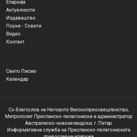
Епархија
Актуелности
Издаваштво
Поуки - Совети
Видео
Контакт
Свето Писмо
Календар
Со благослов на Неговото Високопреосвештенство,
Митрополит Преспанско-пелагониски и администратор
Австралиско-новозеландски, г. Петар
Информативна служба на Преспанско-пелагониската
православна епархија