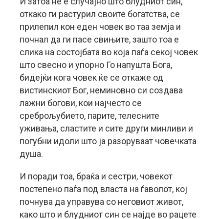
И затоа не е случајно што блудниот син,
откако ги растурил своите богатства, се
прилепил кон еден човек во таа земја и
почнал да ги пасе свињите, зашто тоа е
слика на состојбата во која паѓа секој човек
што свесно и упорно Го напушта Бога,
бидејќи кога човек ќе се откаже од
вистинскиот Бог, неминовно си создава
лажни богови, кои најчесто се
среброљубието, парите, телесните
уживања, сластите и сите други минливи и
погубни идоли што ја разоруваат човечката
душа.
И поради тоа, браќа и сестри, човекот
постепено паѓа под власта на ѓаволот, кој
почнува да управува со неговиот живот,
како што и блудниот син се најде во рацете