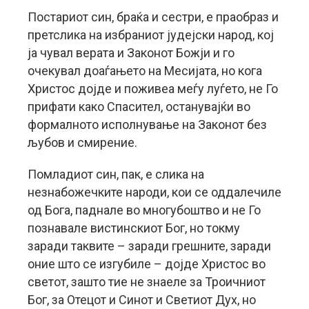
Постариот син, браќа и сестри, е праобраз и
претслика на избраниот јудејски народ, кој
ја чувал верата и Законот Божји и го
очекувал доаѓањето на Месијата, но кога
Христос дојде и поживеа меѓу луѓето, не Го
прифати како Спасител, останувајќи во
формалното исполнување на Законот без
љубов и смирение.
Помладиот син, пак, е слика на
незнабожечките народи, кои се оддалечиле
од Бога, паднале во многубоштво и не Го
познавале вистинскиот Бог, но токму
заради таквите – заради грешните, заради
оние што се изгубиле – дојде Христос во
светот, зашто тие не знаеле за Троичниот
Бог, за Отецот и Синот и Светиот Дух, но