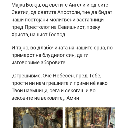
Мајка Божја, од светите Ангели и од сите
Светии, од светите Апостоли, тие да бидат
наши постојани молитвени застапници
пред Престолот на Севишниот, преку
Христа, нашиот Господ.
И тајно, во длабочината на нашите срца, по
примерот на блудниот син, да ги
изговориме зборовите:
„Сгрешивме, Оче Небесен, пред Тебе,
прости ни нам грешните и прими нè како
Твои наемници, сега и секогаш и во
вековите на вековите„. Амин!