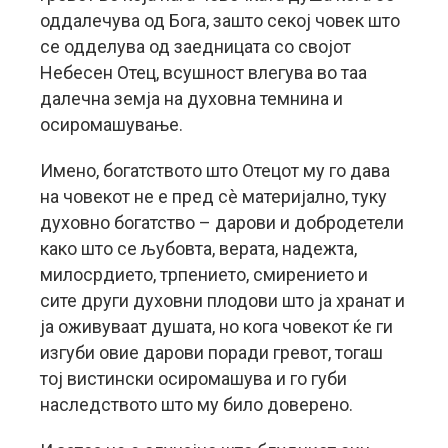
оддалечува од Бога, зашто секој човек што
се одделува од заедницата со својот
Небесен Отец, всушност влегува во таа
далечна земја на духовна темнина и
осиромашување.
Имено, богатството што Отецот му го дава
на човекот не е пред сè материјално, туку
духовно богатство – дарови и добродетели
како што се љубовта, верата, надежта,
милосрдието, трпението, смирението и
сите други духовни плодови што ја хранат и
ја оживуваат душата, но кога човекот ќе ги
изгуби овие дарови поради гревот, тогаш
тој вистински осиромашува и го губи
наследството што му било доверено.