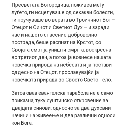
Пресветата Богородица, поживеа меѓу
луѓето, ги исцелуваше од секакви болести,
ги поучуваше во верата во Троичниот Бог –
Отецот и Синот и Светиот Дух – и заради
нас и нашето спасение доброволно
пострада, беше распнат на Крстот, со
Својата смрт ја уништи смртта, воскресна
во третиот ден, а потоа ја вознесе нашата
човечка природа на небесата и ја постави
оддесно на Отецот, прославувајќи ја
човечката природа во Своето Свето Тело.
Затоа оваа евангелска парабола не е само
приказна, туку суштинско откровение за
двајцата синови, односно за два духовни
начини на живеење и два различни односи
кон Бога.