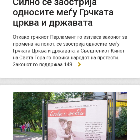
Силно се заострија
односите меѓу Грчката
црква и државата
Откако грчкиот Парламент го изгласа законот за
промена на полот, се заострија односите меѓу
Грчката Црква и државата, а Свештениот Кинот
на Света Гора го повика народот на протести.
Законот го поддржаа 148…