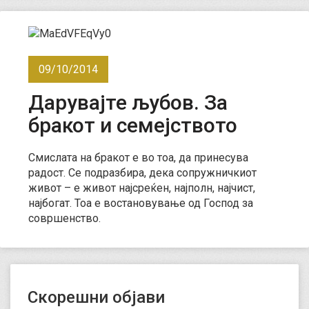
09/10/2014
Дарувајте љубов. За
бракот и семејството
Смислата на бракот е во тоа, да принесува
радост. Се подразбира, дека сопружничкиот
живот – е живот најсреќен, најполн, најчист,
најбогат. Тоа е востановување од Господ за
совршенство.
Скорешни објави