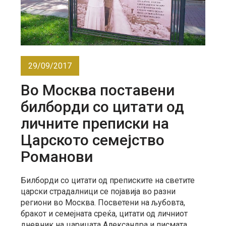
29/09/2017
Во Москва поставени
билборди со цитати од
личните преписки на
Царското семејство
Романови
Билборди со цитати од преписките на светите
царски страдалници се појавија во разни
региони во Москва. Посветени на љубовта,
бракот и семејната среќа, цитати од личниот
дневник на царицата Александра и писмата