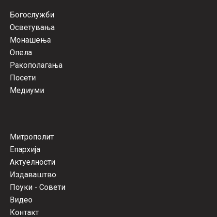
Богослужби
Осветувања
Монашења
Опела
Ракополагања
Посети
Медиуми
Митрополит
Епархија
Актуелности
Издаваштво
Поуки - Совети
Видео
Контакт