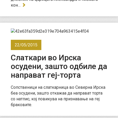
кон…
22/05/2015
Слаткари во Ирска
осудени, зашто одбиле да
направат геј-торта
Сопственици на слаткарница во Северна Ирска
беа осудени, зашто откажаа да направат торта
со натпис, кој повикува на признавање на геј
браковите.