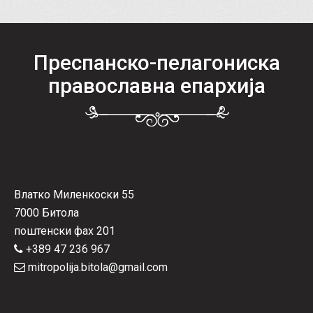
Преспанско-пелагониска
православна епархија
Влатко Миленкоски 55
7000 Битола
поштенски фах 201
+389 47 236 967
mitropolija.bitola@gmail.com