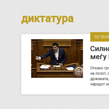
диктатура
13/10/2
Силно
меѓу 
Откако гр
на полот, 
државата,
народот н