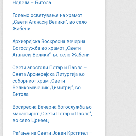
Недела – Битола
Големо осветување на храмот
„Свети Атанасиј Велики“, во село
Жабени
Архиерејска Воскресна вечерна
Богослужба во храмот „Свети
Атанасиј Велики“, во село Жабени
Свети апостоли Петар и Павле –
Света Архиерејска Литургија во
соборниот храм „Свети
Великомаченик Димитриј“, во
Битола
Воскресна Вечерна богослужба во
манастирот „Свети Петар и Павле“,
во село Црнеец
Раѓање на Свети Јован Крстител –