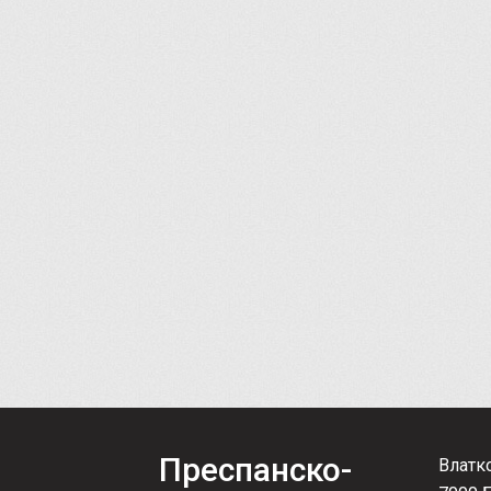
Преспанско-
Влатк