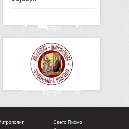
Митрополит
Свето Писмо