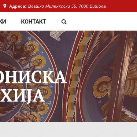
Адреса:
Влатко Миленкоски 55, 7000 Битола
КИ
КОНТАКТ
ОНИСКА
ХИЈА