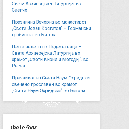
Света Архиерејска Литургија, во
Слепче
Празнична Вечерна во манастирот
„Свети Јован Крстител“ – Германски
гробишта, во Битола
Петта недела по Педесетница –
Света Архиерејска Литургија во
храмот „Свети Кирил и Методиј“, во
Ресен
Празникот на Свети Наум Охридски
свечено прославен во храмот
„Свети Наум Охридски“ во Битола
Фејсбук