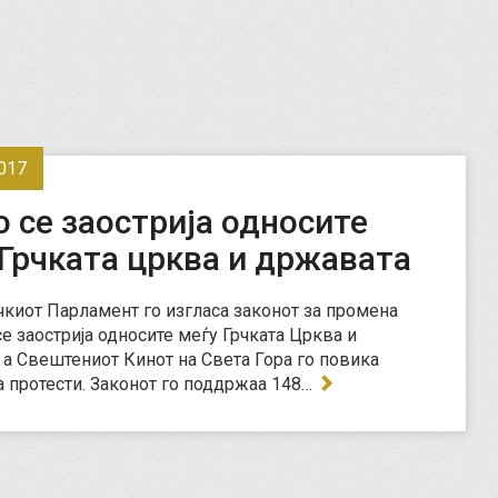
017
 се заострија односите
Грчката црква и државата
чкиот Парламент го изгласа законот за промена
се заострија односите меѓу Грчката Црква и
 а Свештениот Кинот на Света Гора го повика
а протести. Законот го поддржаа 148…