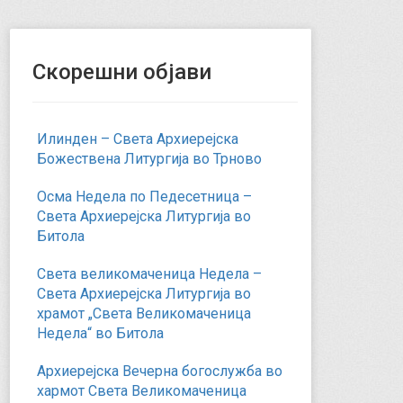
Скорешни објави
Илинден – Света Архиерејска
Божествена Литургија во Трново
Осма Недела по Педесетница –
Света Архиерејска Литургија во
Битола
Света великомаченица Недела –
Света Архиерејска Литургија во
храмот „Света Великомаченица
Недела“ во Битола
Архиерејска Вечерна богослужба во
хармот Света Великомаченица