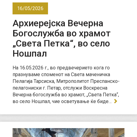
16/05/2026
Архиерејска Вечерна
Богослужба во храмот
„Света Петка“, во село
Ношпал
На 16.05.2026 г., во предвечерието кога го
празнуваме споменот на Света маченичка
Пелагија Тарсиска, Митрополитот Преспанско-
пелагониски г. Петар, отслужи Воскресна
Вечерна богослужба во храмот, „Света Петка“,
во село Ношпал, чие осветување ќе биде…