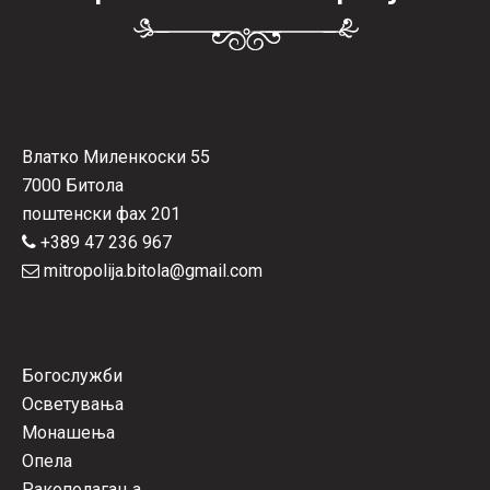
Влатко Миленкоски 55
7000 Битола
поштенски фах 201
+389 47 236 967
mitropolija.bitola@gmail.com
Богослужби
Осветувања
Монашења
Опела
Ракополагања