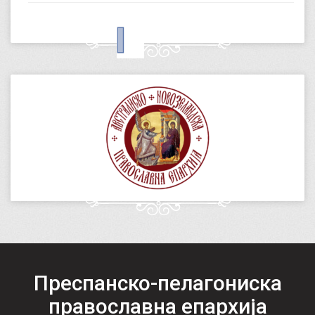
Преспанско-пелагониска
православна епархија