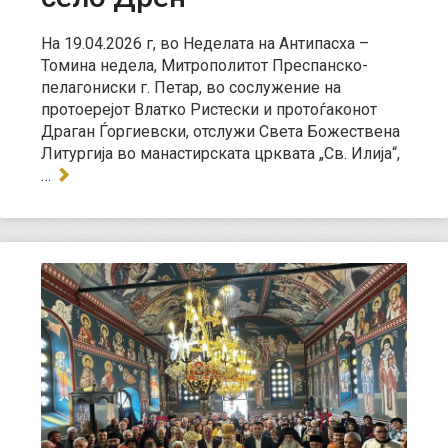
На 19.04.2026 г, во Неделата на Антипасха –
Томина недела, Митрополитот Преспанско-
пелагониски г. Петар, во сослужение на
протоерејот Влатко Ристески и протоѓаконот
Драган Ѓоргиевски, отслужи Света Божествена
Литургија во манастирската црквата „Св. Илија“,
…