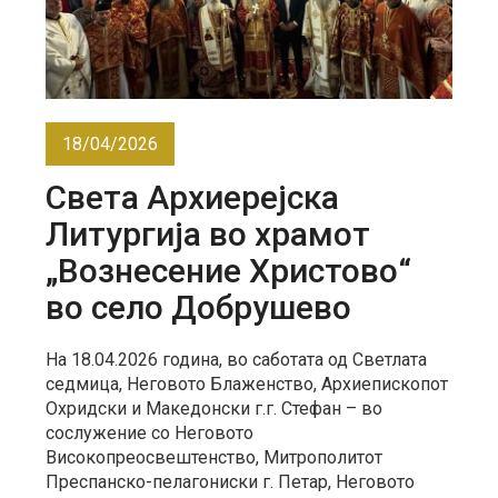
18/04/2026
Света Архиерејска
Литургија во храмот
„Вознесение Христово“
во село Добрушево
На 18.04.2026 година, во саботата од Светлата
седмица, Неговото Блаженство, Архиепископот
Охридски и Македонски г.г. Стефан – во
сослужение со Неговото
Високопреосвештенство, Митрополитот
Преспанско-пелагониски г. Петар, Неговото