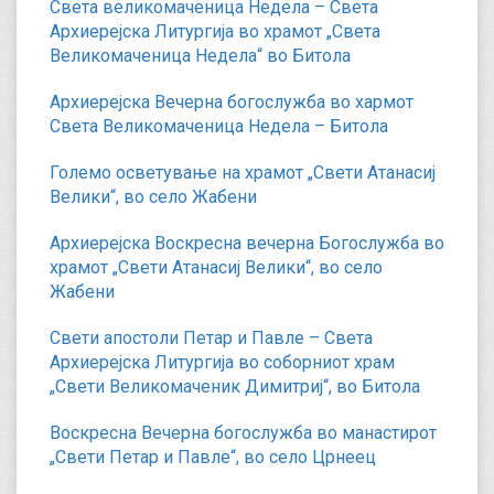
Света великомаченица Недела – Света
Архиерејска Литургија во храмот „Света
Великомаченица Недела“ во Битола
Архиерејска Вечерна богослужба во хармот
Света Великомаченица Недела – Битола
Големо осветување на храмот „Свети Атанасиј
Велики“, во село Жабени
Архиерејска Воскресна вечерна Богослужба во
храмот „Свети Атанасиј Велики“, во село
Жабени
Свети апостоли Петар и Павле – Света
Архиерејска Литургија во соборниот храм
„Свети Великомаченик Димитриј“, во Битола
Воскресна Вечерна богослужба во манастирот
„Свети Петар и Павле“, во село Црнеец