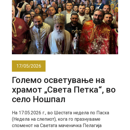
17/05/2026
Големо осветување на
храмот „Света Петка“, во
село Ношпал
На 17.05.2026 г., во Шестата недела по Пасха
(Недела на слепиот), кога го празнуваме
споменот на Светата маченичка Пелагија