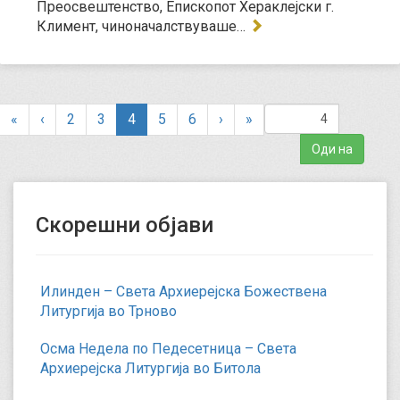
Преосвештенство, Епископот Хераклејски г.
Климент, чиноначалствуваше…
(
«
‹
2
3
4
5
6
›
»
c
u
r
r
e
Скорешни објави
n
t
)
Илинден – Света Архиерејска Божествена
Литургија во Трново
Осма Недела по Педесетница – Света
Архиерејска Литургија во Битола