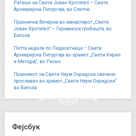
Раѓање на Свети Јован Крстител – Света
Архиерејска Литургија, во Слепче
Празнична Вечерна во манастирот „Свети
Јован Крстител“ – Германски гробишта, во
Битола
Петта недела по Педесетница – Света
Архиерејска Литургија во храмот „Свети Кирил
и Методиј“, во Ресен
Празникот на Свети Наум Охридски свечено
прославен во храмот „Свети Наум Охридски“
во Битола
Фејсбук