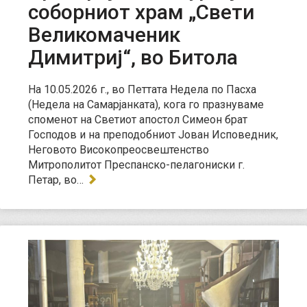
соборниот храм „Свети
Великомаченик
Димитриј“, во Битола
На 10.05.2026 г., во Петтата Недела по Пасха
(Недела на Самарјанката), кога го празнуваме
споменот на Светиот апостол Симеон брат
Господов и на преподобниот Јован Исповедник,
Неговото Високопреосвештенство
Митрополитот Преспанско-пелагониски г.
Петар, во…