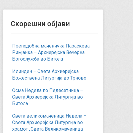
Скорешни објави
Преподобна маченичка Параскева
Римјанка – Архиерејска Вечерна
Богослужба во Битола
Илинден – Света Архиерејска
Божествена Литургија во Трново
Осма Недела по Педесетница –
Света Архиерејска Литургија во
Битола
Света великомаченица Недела –
Света Архиерејска Литургија во
храмот „Света Великомаченица