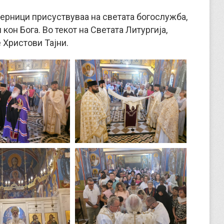
верници присуствуваа на светата богослужба,
он Бога. Во текот на Светата Литургија,
 Христови Тајни.