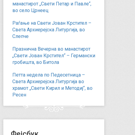
манастирот „Свети Петар и Павле“,
во село Црнеец
Раѓање на Свети Јован Крстител –
Света Архиерејска Литургија, во
Слепче
Празнична Вечерна во манастирот
„Свети Јован Крстител“ – Германски
гробишта, во Битола
Петта недела по Педесетница –
Света Архиерејска Литургија во
храмот „Свети Кирил и Методиј“, во
Ресен
Фејсбук