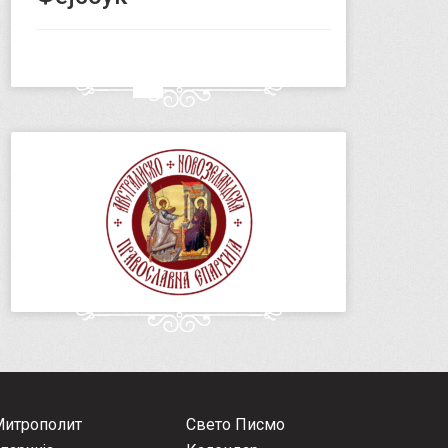
Митрополит
Свето Писмо