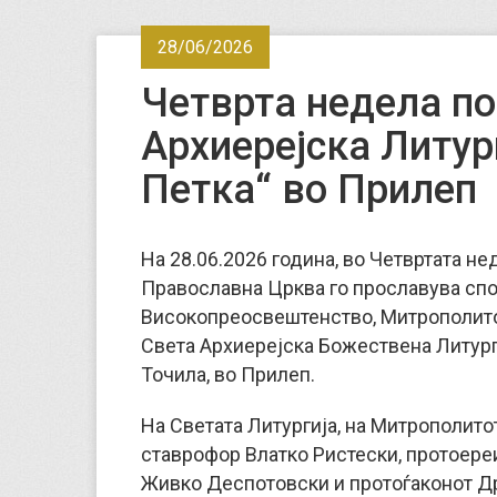
28/06/2026
Четврта недела по
Архиерејска Литур
Петка“ во Прилеп
На 28.06.2026 година, во Четвртата не
Православна Црква го прославува спо
Високопреосвештенство, Митрополитот
Света Архиерејска Божествена Литурги
Точила, во Прилеп.
На Светата Литургија, на Митрополитот
ставрофор Влатко Ристески, протоере
Живко Деспотовски и протоѓаконот Др