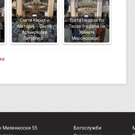
Свети Кирил и
Трета Недела по
Методиј – Света
Пасха (Недела на
Архиерејска
Жените
Литургија…
Мироносици)…
ка
о Миленкоски 55
Богослужби