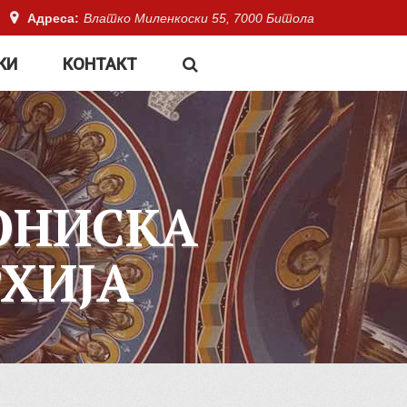
Адреса:
Влатко Миленкоски 55, 7000 Битола
КИ
КОНТАКТ
ОНИСКА
ХИЈА