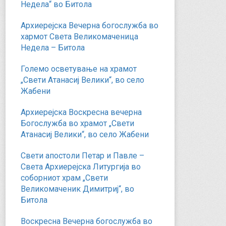
Недела“ во Битола
Архиерејска Вечерна богослужба во
хармот Света Великомаченица
Недела – Битола
Големо осветување на храмот
„Свети Атанасиј Велики“, во село
Жабени
Архиерејска Воскресна вечерна
Богослужба во храмот „Свети
Атанасиј Велики“, во село Жабени
Свети апостоли Петар и Павле –
Света Архиерејска Литургија во
соборниот храм „Свети
Великомаченик Димитриј“, во
Битола
Воскресна Вечерна богослужба во