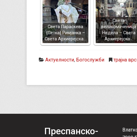
Света
Света Параскева
великомаченица
(Петка) Римјанка –
Недела – Света
Света Архиерејска…
Архиерејска…
Актуелности
,
Богослужби
трајна врс
Преспанско-
Влатк