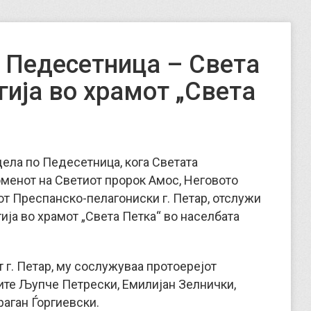
 Педесетница – Света
гија во храмот „Света
дела по Педесетница, кога Светата
менот на Светиот пророк Амос, Неговото
 Преспанско-пелагониски г. Петар, отслужи
ја во храмот „Света Петка“ во населбата
 г. Петар, му сослужуваа протоерејот
ите Љупче Петрески, Емилијан Зелнички,
аган Ѓоргиевски.