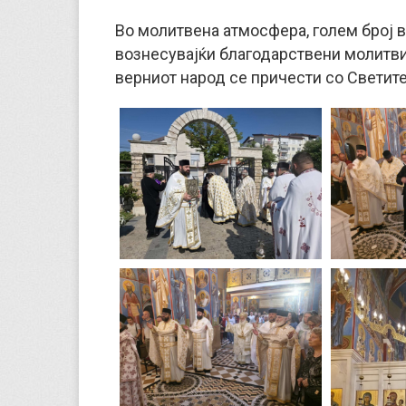
Во молитвена атмосфера, голем број 
вознесувајќи благодарствени молитви к
верниот народ се причести со Светите