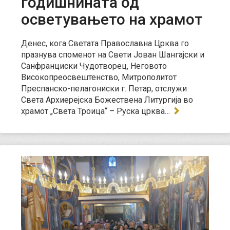
годишнината од
осветувањето на храмот
Денес, кога Светата Православна Црква го
празнува споменот на Свети Јован Шангајски и
Санфранциски Чудотворец, Неговото
Високопреосвештенство, Митрополитот
Преспанско-пелагониски г. Петар, отслужи
Света Архиерејска Божествена Литургија во
храмот „Света Троица“ – Руска црква…