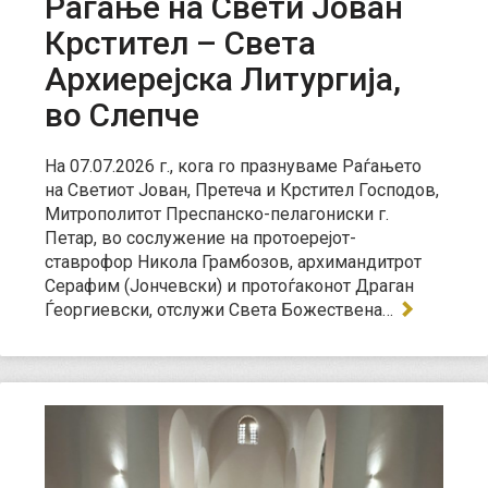
Раѓање на Свети Јован
Крстител – Света
Архиерејска Литургија,
во Слепче
На 07.07.2026 г., кога го празнуваме Раѓањето
на Светиот Јован, Претеча и Крстител Господов,
Митрополитот Преспанско-пелагониски г.
Петар, во сослужение на протоерејот-
ставрофор Никола Грамбозов, архимандитрот
Серафим (Јончевски) и протоѓаконот Драган
Ѓеоргиевски, отслужи Света Божествена…