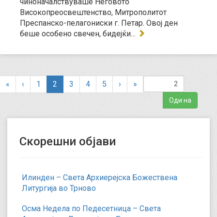
чиноначалствуваше Неговото
Високопреосвештенство, Митрополитот
Преспанско-пелагониски г. Петар. Овој ден
беше особено свечен, бидејќи…
(
«
‹
1
2
3
4
5
›
»
c
u
r
r
e
Скорешни објави
n
t
)
Илинден – Света Архиерејска Божествена
Литургија во Трново
Осма Недела по Педесетница – Света