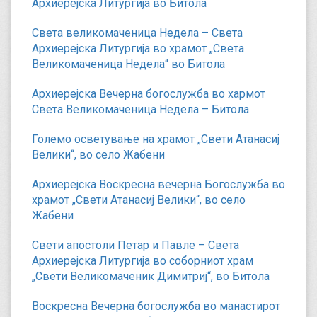
Архиерејска Литургија во Битола
Света великомаченица Недела – Света
Архиерејска Литургија во храмот „Света
Великомаченица Недела“ во Битола
Архиерејска Вечерна богослужба во хармот
Света Великомаченица Недела – Битола
Големо осветување на храмот „Свети Атанасиј
Велики“, во село Жабени
Архиерејска Воскресна вечерна Богослужба во
храмот „Свети Атанасиј Велики“, во село
Жабени
Свети апостоли Петар и Павле – Света
Архиерејска Литургија во соборниот храм
„Свети Великомаченик Димитриј“, во Битола
Воскресна Вечерна богослужба во манастирот