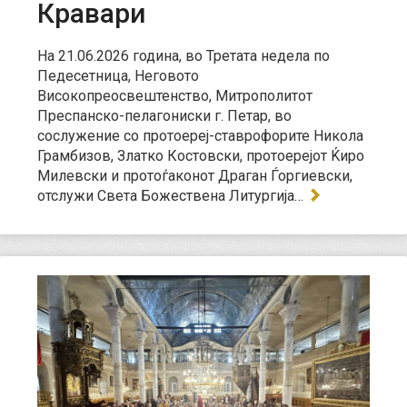
Кравари
На 21.06.2026 година, во Третата недела по
Педесетница, Неговото
Високопреосвештенство, Митрополитот
Преспанско-пелагониски г. Петар, во
сослужение со протоереј-ставрофорите Никола
Грамбизов, Златко Костовски, протоерејот Ќиро
Милевски и протоѓаконот Драган Ѓоргиевски,
отслужи Света Божествена Литургија…