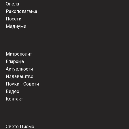
Опела
Ракополагања
Посети
Медиуми
Митрополит
Епархија
Актуелности
Издаваштво
Поуки - Совети
Видео
Контакт
Свето Писмо