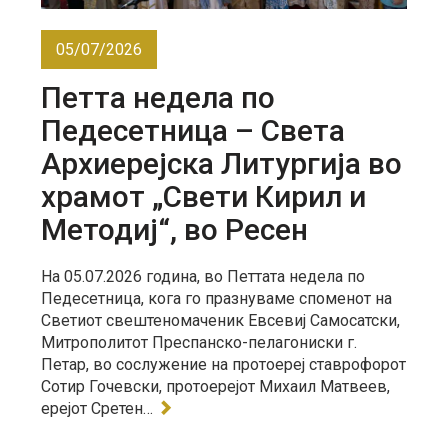
05/07/2026
Петта недела по
Педесетница – Света
Архиерејска Литургија во
храмот „Свети Кирил и
Методиј“, во Ресен
На 05.07.2026 година, во Петтата недела по
Педесетница, кога го празнуваме споменот на
Светиот свештеномаченик Евсевиј Самосатски,
Митрополитот Преспанско-пелагониски г.
Петар, во сослужение на протоереј ставрофорот
Сотир Гочевски, протоерејот Михаил Матвеев,
ерејот Сретен…