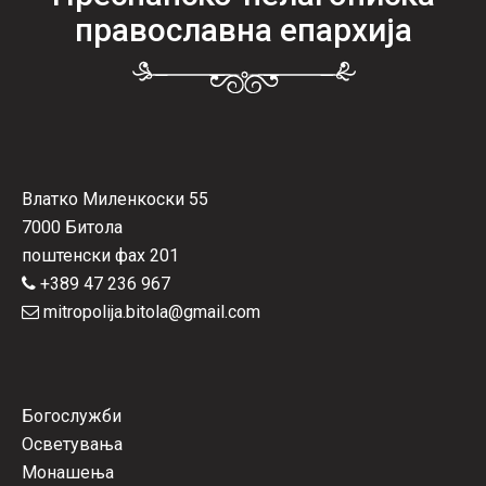
православна епархија
Влатко Миленкоски 55
7000 Битола
поштенски фах 201
+389 47 236 967
mitropolija.bitola@gmail.com
Богослужби
Осветувања
Монашења