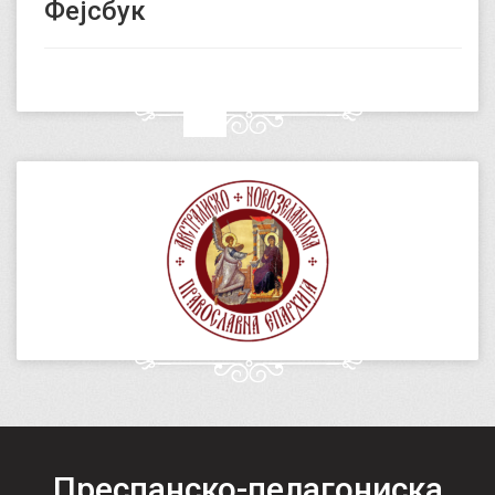
Фејсбук
Преспанско-пелагониска