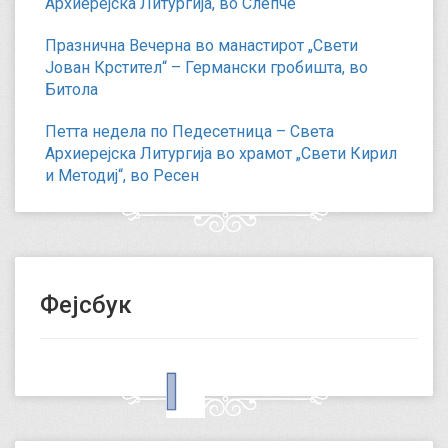
Архиерејска Литургија, во Слепче
Празнична Вечерна во манастирот „Свети
Јован Крстител“ – Германски гробишта, во
Битола
Петта недела по Педесетница – Света
Архиерејска Литургија во храмот „Свети Кирил
и Методиј“, во Ресен
Фејсбук