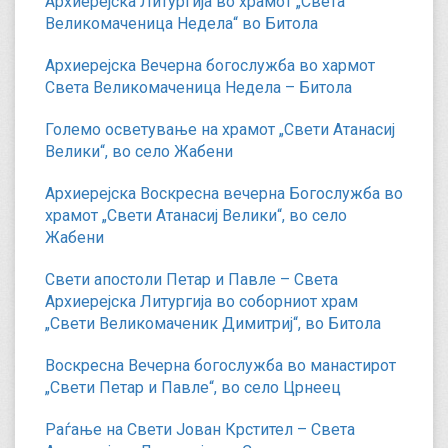
Архиерејска Литургија во храмот „Света
Великомаченица Недела“ во Битола
Архиерејска Вечерна богослужба во хармот
Света Великомаченица Недела – Битола
Големо осветување на храмот „Свети Атанасиј
Велики“, во село Жабени
Архиерејска Воскресна вечерна Богослужба во
храмот „Свети Атанасиј Велики“, во село
Жабени
Свети апостоли Петар и Павле – Света
Архиерејска Литургија во соборниот храм
„Свети Великомаченик Димитриј“, во Битола
Воскресна Вечерна богослужба во манастирот
„Свети Петар и Павле“, во село Црнеец
Раѓање на Свети Јован Крстител – Света