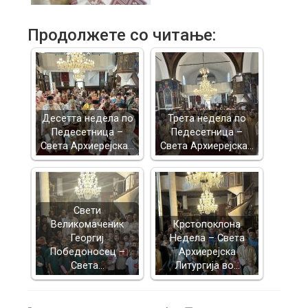
Продолжете со читање:
Десетта недела по
Трета недела по
Педесетница –
Педесетница –
Света Архиерејска…
Света Архиерејска…
Свети
Великомаченик
Крстопоклона
Георгиј
Недела – Света
Победоносец –
Архиерејска
Света…
Литургија во…