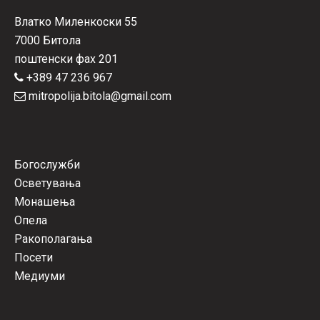
Влатко Миленкоски 55
7000 Битола
поштенски фах 201
+389 47 236 967
mitropolija.bitola@gmail.com
Богослужби
Осветувања
Монашења
Опела
Ракополагања
Посети
Медиуми