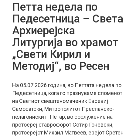
Петта недела по
Педесетница – Света
Архиерејска
Литургија во храмот
„Свети Кирил и
Методиј“, во Ресен
На 05.07.2026 година, во Петтата недела по
Педесетница, кога го празнуваме споменот
на Светиот свештеномаченик Евсевиј
Самосатски, Митрополитот Преспанско-
пелагониски г. Петар, во сослужение на
протоереј ставрофорот Сотир Гочевски,
протоерејот Михаил Матвеев, ерејот Сретен