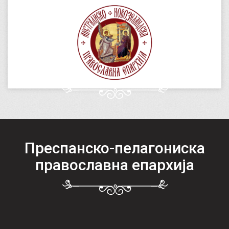
Преспанско-пелагониска
православна епархија