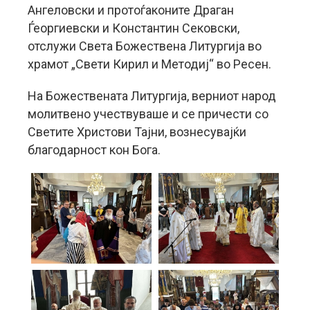
Ангеловски и протоѓаконите Драган
Ѓеоргиевски и Константин Сековски,
отслужи Света Божествена Литургија во
храмот „Свети Кирил и Методиј“ во Ресен.
На Божествената Литургија, верниот народ
молитвено учествуваше и се причести со
Светите Христови Тајни, вознесувајќи
благодарност кон Бога.