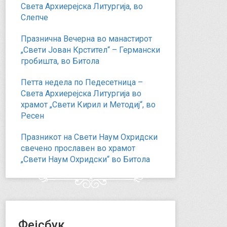
Света Архиерејска Литургија, во
Слепче
Празнична Вечерна во манастирот
„Свети Јован Крстител“ – Германски
гробишта, во Битола
Петта недела по Педесетница –
Света Архиерејска Литургија во
храмот „Свети Кирил и Методиј“, во
Ресен
Празникот на Свети Наум Охридски
свечено прославен во храмот
„Свети Наум Охридски“ во Битола
Фејсбук