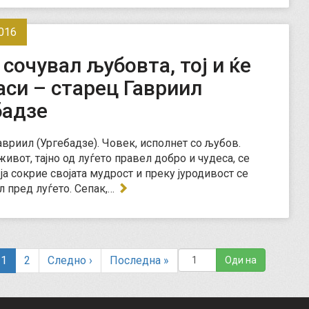
016
а сочувал љубовта, тој и ќе
аси – старец Гавриил
бадзе
вриил (Ургебадзе). Човек, исполнет со љубов.
живот, тајно од луѓето правел добро и чудеса, се
ја сокрие својата мудрост и преку јуродивост се
 пред луѓето. Сепак,…
(
1
2
Следно
›
Последна
»
c
u
r