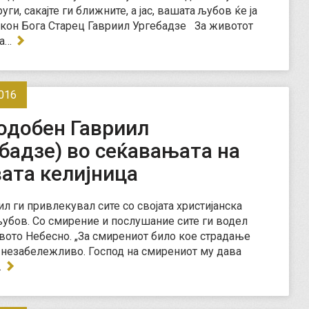
уги, сакајте ги ближните, а јас, вашата љубов ќе ја
кон Бога Старец Гавриил Ургебадзе За животот
на…
016
одобен Гавриил
бадзе) во сеќавањата на
ата келијница
ил ги привлекувал сите со својата христијанска
убов. Со смирение и послушание сите ги водел
вото Небесно. „За смирениот било кое страдање
незабележливо. Господ на смирениот му дава
…