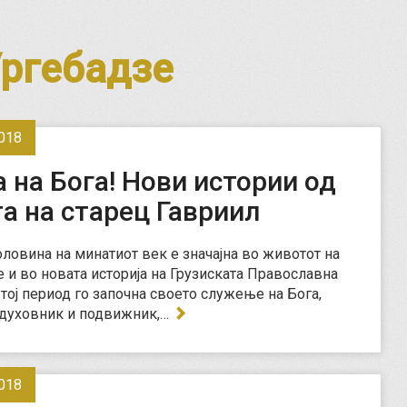
Ургебадзе
018
 на Бога! Нови истории од
а на старец Гавриил
оловина на минатиот век е значајна во животот на
е и во новата историја на Грузиската Православна
 тој период го започна своето служење на Бога,
 духовник и подвижник,…
018