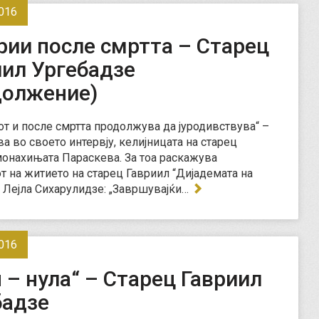
016
рии после смртта – Старец
иил Ургебадзе
должение)
от и после смртта продолжува да јуродивствува“ –
а во своето интервју, келијницата на старец
монахињата Параскева. За тоа раскажува
т на житието на старец Гавриил “Дијадемата на
, Лејла Сихарулидзе: „Завршувајќи…
016
 – нула“ – Старец Гавриил
бадзе