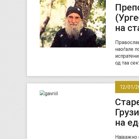
Преп
(Урге
на с
Православ
наоѓале п
испратени 
од таа се
12/01/2
Старе
Грузи
на ед
Најважно 