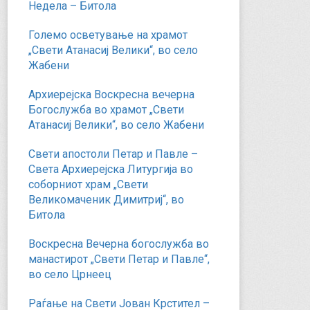
Недела – Битола
Големо осветување на храмот
„Свети Атанасиј Велики“, во село
Жабени
Архиерејска Воскресна вечерна
Богослужба во храмот „Свети
Атанасиј Велики“, во село Жабени
Свети апостоли Петар и Павле –
Света Архиерејска Литургија во
соборниот храм „Свети
Великомаченик Димитриј“, во
Битола
Воскресна Вечерна богослужба во
манастирот „Свети Петар и Павле“,
во село Црнеец
Раѓање на Свети Јован Крстител –