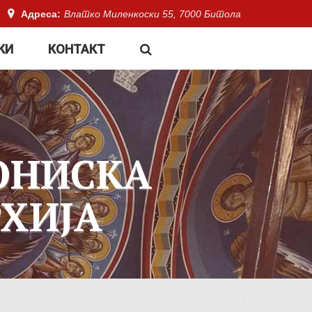
Адреса:
Влатко Миленкоски 55, 7000 Битола
КИ
КОНТАКТ
ОНИСКА
ХИЈА