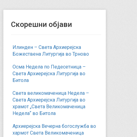
Скорешни објави
Илинден – Света Архиерејска
Божествена Литургија во Трново
Осма Недела по Педесетница –
Света Архиерејска Литургија во
Битола
Света великомаченица Недела –
Света Архиерејска Литургија во
храмот „Света Великомаченица
Недела“ во Битола
Архиерејска Вечерна богослужба во
хармот Света Великомаченица