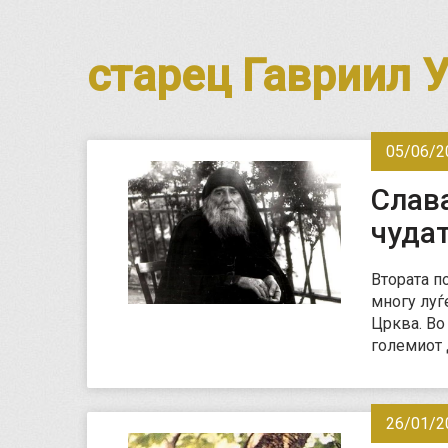
старец Гавриил 
05/06/2
Слава
чудат
Втората п
многу луѓ
Црква. Во
големиот
26/01/2