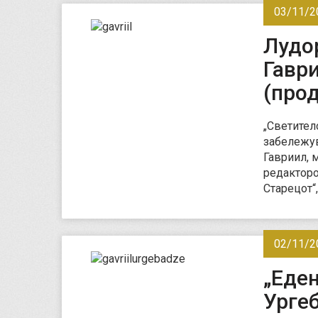
03/11/2
Лудо
Гавр
(про
„Светител
забележув
Гавриил, 
редакторо
Старецот“
02/11/2
„Еден
Урге