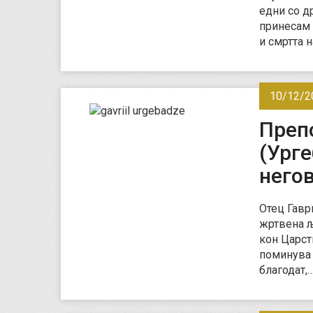
едни со др
принесам 
и смртта 
10/12/2
Преп
(Урге
негов
Отец Гавр
жртвена љ
кон Царст
поминува 
благодат,