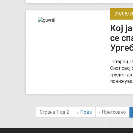
29/08/2
Кој ј
се сп
Урге
Старец Га
Сиот свој 
трудел да 
понижувал
Страна 1 од 2
«
Прва
‹
Претходно