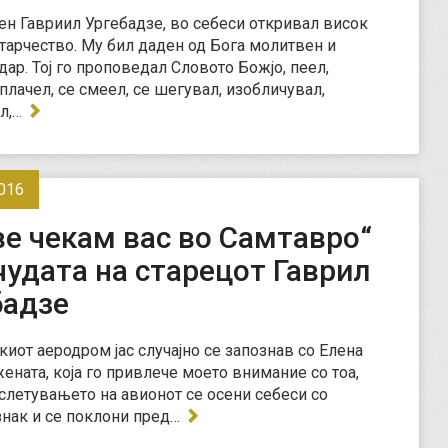
н Гавриил Ургебадзе, во себеси откривал висок
старчество. Му бил даден од Бога молитвен и
дар. Тој го проповедал Словото Божјо, пеел,
плачел, се смеел, се шегувал, изобличувал,
л,…
016
ве чекам вас во Самтавро“
чудата на старецот Гаврил
бадзе
киот аеродром јас случајно се запознав со Елена
жената, која го привлече моето внимание со тоа,
слетувањето на авионот се осени себеси со
знак и се поклони пред…