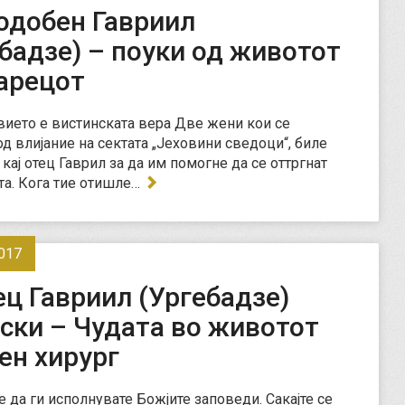
одобен Гавриил
бадзе) – поуки од животот
тарецот
ието е вистинската вера Две жени кои се
од влијание на сектата „Јеховини сведоци“, биле
кај отец Гаврил за да им помогне да се оттргнат
кта. Кога тие отишле…
017
ц Гавриил (Ургебадзе)
ски – Чудата во животот
ен хирург
е да ги исполнувате Божјите заповеди. Сакајте се