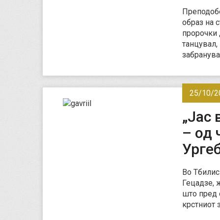
Преподобе
образ на 
пророчки 
танцувал, 
забранува
25/10/2
„Јас 
– од 
Урге
Во Тбилис
Гецадзе, 
што пред 
крстниот 