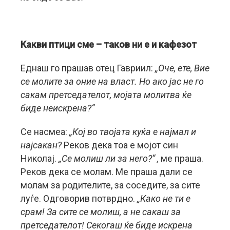
Какви птици сме – таков ни е и кафезот
Еднаш го прашав отец Гавриил:
„Оче, ете, Вие
се молите за оние на власт. Но ако јас не го
сакам претседателот, мојата молитва ќе
биде неискрена?“
Се насмеа:
„Кој во твојата куќа е најмал и
најсакан?
Реков дека тоа е мојот син
Николај.
„Се молиш ли за него?“ ,
ме праша.
Реков дека се молам. Ме праша дали се
молам за родителите, за соседите, за сите
луѓе. Одговорив потврдно.
„Како не ти е
срам! За сите се молиш, а не сакаш за
претседателот! Секогаш ќе биде искрена