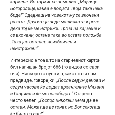
кај мене. Во тој миг се помолив: „Мајчице
Богородице, каква е волјата Твоја така нека
биде!“ Одеднаш на човекот му се вкочани
раката. Другиот ја зеде машинката и рече
дека тој ќе ме истрижи. Тргна на кај мене и
се вкочани, остана така во истата положба
.Така јас останав неизбричен и
неистрижен!“
Интересно е тоа што на старчевиот картон
бил напишан бројот 666 (го видов со свои
очи). Наскоро го пуштија, како што и сам
предвиде, говорејќи:
„После седум денови и
седум часови ќе дојдат архангелите Михаил
и Гавриил и ќе ме ослободат.“
Старецот
често велел:
„Господ никогаш нема да ве
остави. Можат да ве гонат, но Бог секогаш
ќе биде со вас!“