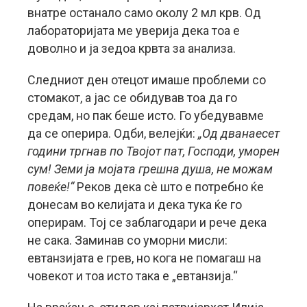
внатре останало само околу 2 мл крв. Од
лабораторијата ме уверија дека тоа е
доволно и ја зедоа крвта за анализа.
Следниот ден отецот имаше проблеми со
стомакот, а јас се обидував тоа да го
средам, но пак беше исто. Го убедувавме
да се оперира. Одби, велејќи:
„Од дванаесет
години тргнав по Твојот пат, Господи, уморен
сум! Земи ја мојата грешна душа, не можам
повеќе!“
Реков дека сѐ што е потребно ќе
донесам во келијата и дека тука ќе го
оперирам. Тој се заблагодари и рече дека
не сака. Заминав со уморни мисли:
евтанзијата е грев, но кога не помагаш на
човекот и тоа исто така е „евтанзија.“