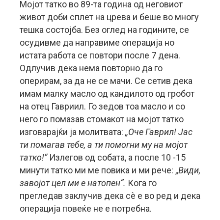
Мојот татко во 89-та година од неговиот
живот доби сплет на црева и беше во многу
тешка состојба. Без оглед на годините, се
осудивме да направиме операција но
истата работа се повтори после 7 дена.
Одлучив дека нема повторно да го
оперирам, за да не се мачи. Се сетив дека
имам малку масло од кандилото од гробот
на отец Гавриил. Го зедов тоа масло и со
него го помазав стомакот на мојот татко
изговарајќи ја молитвата:
„Оче Гаврил! Јас
ти помагав тебе, а ти помогни му на мојот
татко!“
Излегов од собата, а после 10 -15
минути татко ми ме повика и ми рече: „
Види,
завојот цел ми е натопен“.
Кога го
прегледав заклучив дека сѐ е во ред и дека
операција повеќе не е потребна.