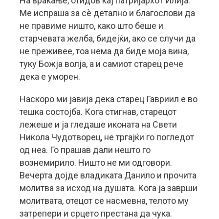
На враќање, отидов кај патријархот Илија.
Ме испраша за сѐ детално и благослови да
не правиме ништо, како што беше и
старчевата желба, бидејќи, ако се случи да
не преживее, тоа нема да биде моја вина,
туку Божја волја, а и самиот старец рече
дека е уморен.
Наскоро ми јавија дека старец Гавриил е во
тешка состојба. Кога стигнав, старецот
лежеше и ја гледаше иконата на Свети
Никола Чудотворец, не тргајќи го погледот
од неа. Го прашав дали нешто го
вознемирило. Ништо не ми одговори.
Вечерта дојде владиката Данило и прочита
молитва за исход на душата. Кога ја заврши
молитвата, отецот се насмевна, телото му
затрепери и срцето престана да чука.