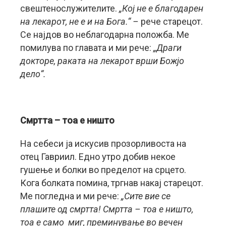
свештенослужителите.
„Кој не е благодарен
на лекарот, не е и на Бога.“ –
рече старецот.
Се најдов во неблагодарна положба. Ме
помилува по главата и ми рече:
„Драги
докторе, раката на лекарот врши Божјо
дело“.
Смртта – тоа е ништо
На себеси ја искусив прозорливоста на
отец Гавриил. Едно утро добив некое
гушење и болки во пределот на срцето.
Кога болката помина, тргнав накај старецот.
Ме погледна и ми рече:
„Сите вие се
плашите од смртта! Смртта – тоа е ништо,
тоа е само миг, преминување во вечен