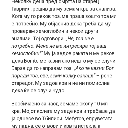
Неколку дена пред смртта на старец
Гавриил, решив да му земам крв за анализа.
Кога му го реков тоа, ме праша зошто тоа ми
е потребно. Му објаснив дека треба да му
проверам хемоглобин и некои други
анализи. Тој одговори:
„Не, тоа не е
потребно. Мене не ме интресира тој ваш
хемоглобин!“
Му ја зедов раката и му реков
дека Бог ќе ме казни ако нешто му се случи.
Барав да го направам тоа. „
Ако те казни Бог
поради тоа, еве, земи колку сакаш!“
– рече
старецот. Му зедов крв и не ни помислив
дека ќе се случи чудо.
Вообичаено за наод земаме околу 10 мл
крв. Мојот колега му зеде крв и требаше да
ја однесе во Тбилиси. Меѓутоа, епруветата
му падна, се отвори и крвта истекла а