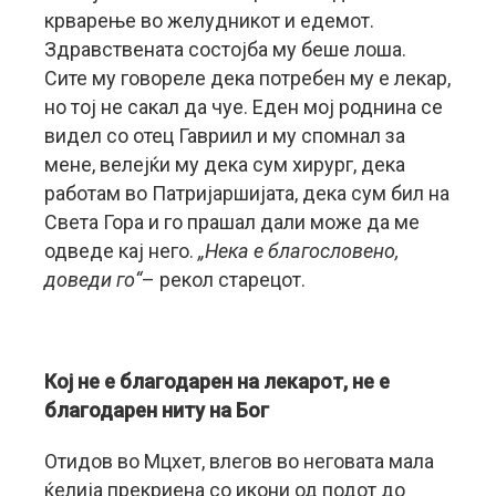
крварење во желудникот и едемот.
Здравствената состојба му беше лоша.
Сите му говореле дека потребен му е лекар,
но тој не сакал да чуе. Еден мој роднина се
видел со отец Гавриил и му спомнал за
мене, велејќи му дека сум хирург, дека
работам во Патријаршијата, дека сум бил на
Света Гора и го прашал дали може да ме
одведе кај него.
„Нека е благословено,
доведи го“
– рекол старецот.
Кој не е благодарен на лекарот, не е
благодарен ниту на Бог
Отидов во Мцхет, влегов во неговата мала
ќелија прекриена со икони од подот до