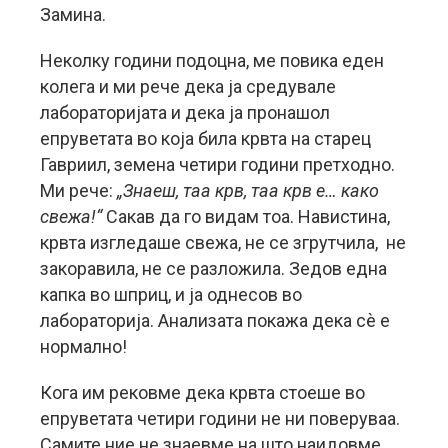
Замина.
Неколку години подоцна, ме повика еден
колега и ми рече дека ја средувале
лабораторијата и дека ја пронашол
епруветата во која била крвта на старец
Гавриил, земена четири години претходно.
Ми рече:
„Знаеш, таа крв, таа крв е… како
свежа!“
Сакав да го видам тоа. Навистина,
крвта изгледаше свежа, не се згрутчила, не
закоравила, не се разложила. Зедов една
капка во шприц, и ја однесов во
лабораторија. Анализата покажа дека сѐ е
нормално!
Кога им рековме дека крвта стоеше во
епруветата четири години не ни поверуваа.
Самите ние не знаевме на што наидовме.