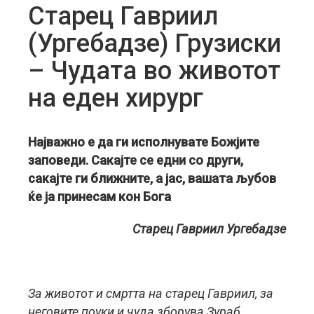
Старец Гавриил
(Ургебадзе) Грузиски
– Чудата во животот
на еден хирург
Најважно е да ги исполнувате Божјите
заповеди. Сакајте се едни со други,
сакајте ги ближните, а јас, вашата љубов
ќе ја принесам кон Бога
Старец Гавриил Ургебадзе
За животот и смртта на старец Гавриил, за
неговите поуки и чуда зборува Зураб