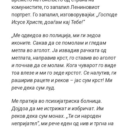
комунистите, го запалил Лениновиот
портрет. Го запалил, изговорувајќи:
„Господе
Исусе Христе, доаѓам кај Тебе!“
„
Ме одведоа во полиција, ми ги зедоа
иконите. Сакав да се помолам и гледам
метла во аголот. Ја извадив рачката од
метлата, направив крст, го ставив во аголот
и почнав да се молам. Кога чуварот го виде
тоа влезе и ми го зеде крстот. Се налутив, ги
раширив рацете и реков – јас сум крст! Ми
рече дека сум луд.
Ме пратија во психијатриска болница.
Дојдоа да ме истрижат и избричат. Им
реков дека сум монах. „Ти си народен
непријател“, ми рече еден од нив и тргна на