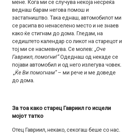
мене. Кога ми се случува некоја несреќа
веднаш барам негова помош и
застапништво. Така еднаш, автомобилот ми
се расипа во ненаселено место и не знаев
како ќе стигнам до дома. Гледам, на
седиштето календар со ликот на старецот и
тој ми се насмевнува. Се молев: „
Оче
Гавриил, помогни!“
Одеднаш од некаде се
појави автомобил и од него излегува човек.
„Ќе Ви помогнам“
– ми рече и ме доведе
до дома.
За тоа како старец Гавриил го исцели
мојот татко
Отец Гавриил, некако, секогаш беше со нас.