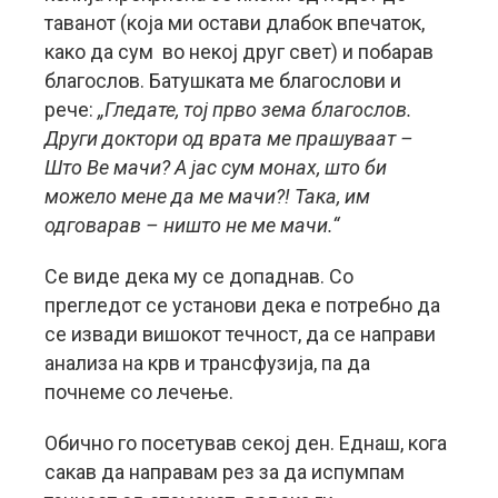
таванот (која ми остави длабок впечаток,
како да сум во некој друг свет) и побарав
благослов. Батушката ме благослови и
рече:
„Гледате, тој прво зема благослов.
Други доктори од врата ме прашуваат –
Што Ве мачи? А јас сум монах, што би
можело мене да ме мачи?! Така, им
одговарав – ништо не ме мачи.“
Се виде дека му се допаднав. Со
прегледот се установи дека е потребно да
се извади вишокот течност, да се направи
анализа на крв и трансфузија, па да
почнеме со лечење.
Обично го посетував секој ден. Еднаш, кога
сакав да направам рез за да испумпам