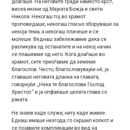
доаѓаше. На неговите гради наместо крст,
висеа икони од Мајката Божја и свети
Никола. Некогаш тој во храмот
проповедаше, некогаш гласно зборуваше за
некоја тема, а некогаш плачеше и се
молеше. Веднаш забележавме дека се
разликува од останатите и на некој начин
се плашевме од него. Кога доаѓаше во
храмот, сите приоѓавме да земеме
благослов. Често, благословувајќи нѐ, ја
ставаше неговата дланка на главата,
говорејќи: „Нека те благослови Господ
Христос“ и ја опфаќаше целата глава со
раката.
Не знаев каде служи, ниту каде живее.
Еднаш имаше незгода, го скршил колкот и
се појавиле компликации во вид на