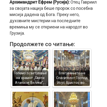
Архимандрит Ефрем (Русија):
Отец Гавриил
за својата нација беше пророк со посебна
мисија дадена од Бога. Преку него,
духовните мистерии на последните
времиња му се откриени на народот во
Грузија.
Продолжете со читање:
Големо осветување
Влегувањето на
на храмот „Свети
Спасителот Господ
Атанасиј Велики“,…
Исус Христос во…