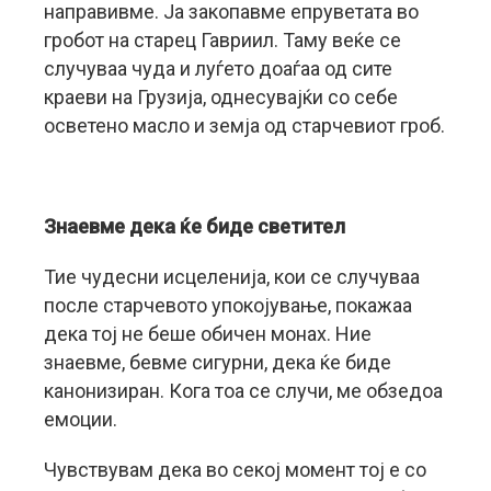
направивме. Ја закопавме епруветата во
гробот на старец Гавриил. Таму веќе се
случуваа чуда и луѓето доаѓаа од сите
краеви на Грузија, однесувајќи со себе
осветено масло и земја од старчевиот гроб.
Знаевме дека ќе биде светител
Тие чудесни исцеленија, кои се случуваа
после старчевото упокојување, покажаа
дека тој не беше обичен монах. Ние
знаевме, бевме сигурни, дека ќе биде
канонизиран. Кога тоа се случи, ме обзедоа
емоции.
Чувствувам дека во секој момент тој е со