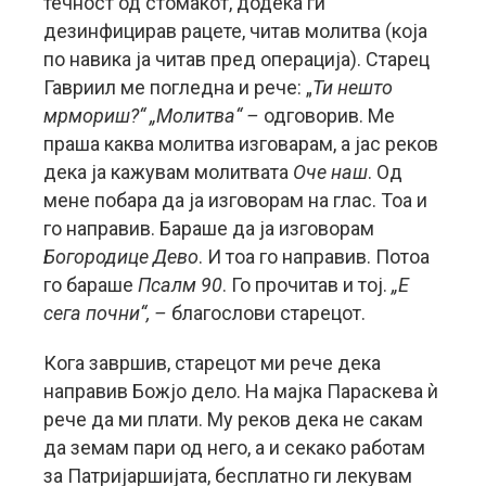
течност од стомакот, додека ги
дезинфицирав рацете, читав молитва (која
по навика ја читав пред операција). Старец
Гавриил ме погледна и рече: „
Ти нешто
мрмориш?“ „Молитва“ –
одговорив. Ме
праша каква молитва изговарам, а јас реков
дека ја кажувам молитвата
Оче наш
. Од
мене побара да ја изговорам на глас. Тоа и
го направив. Бараше да ја изговорам
Богородице Дево
. И тоа го направив. Потоа
го бараше
Псалм 90
. Го прочитав и тој.
„Е
сега почни“, –
благослови старецот.
Кога завршив, старецот ми рече дека
направив Божјо дело. На мајка Параскева ѝ
рече да ми плати. Му реков дека не сакам
да земам пари од него, а и секако работам
за Патријаршијата, бесплатно ги лекувам