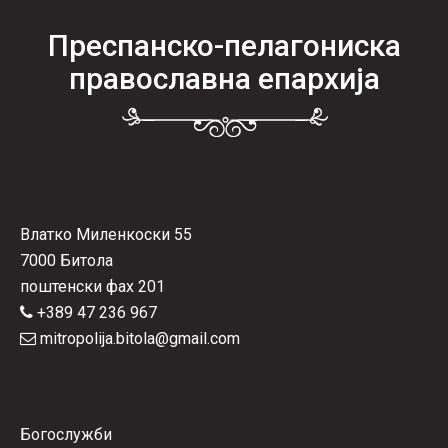
Преспанско-пелагониска
православна епархија
Влатко Миленкоски 55
7000 Битола
поштенски фах 201
+389 47 236 967
mitropolija.bitola@gmail.com
Богослужби