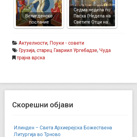
Седма недела по
Велигденско
Пасха (Недела на
послание
Светите Отци на…
Актуелности
,
Поуки - совети
Грузија
,
старец Гавриил Ургебадзе
,
Чуда
трајна врска
Скорешни објави
Илинден – Света Архиерејска Божествена
Литургија во Трново