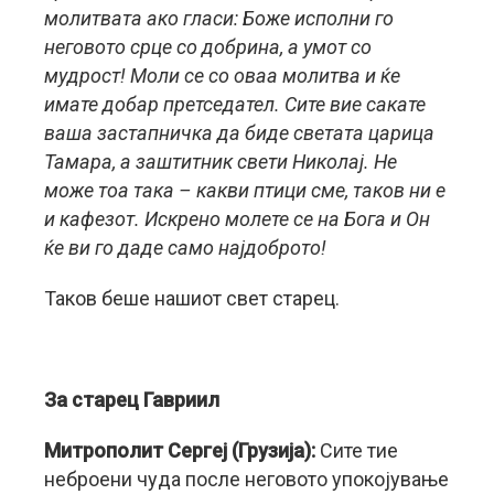
молитвата ако гласи: Боже исполни го
неговото срце со добрина, а умот со
мудрост! Моли се со оваа молитва и ќе
имате добар претседател. Сите вие сакате
ваша застапничка да биде светата царица
Тамара, а заштитник свети Николај. Не
може тоа така – какви птици сме, таков ни е
и кафезот. Искрено молете се на Бога и Он
ќе ви го даде само најдоброто!
Таков беше нашиот свет старец.
За старец Гавриил
Митрополит Сергеј (Грузија):
Сите тие
неброени чуда после неговото упокојување