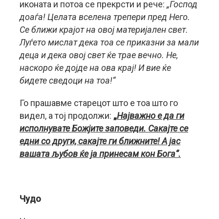
иконата и потоа се прекрсти и рече:
„Господ
доаѓа! Целата вселена трепери пред Него.
Се ближи крајот на овој материјален свет.
Луѓето мислат дека тоа се приказни за мали
деца и дека овој свет ќе трае вечно. Не,
наскоро ќе дојде на ова крај! И вие ќе
бидете сведоци на тоа!“
Го прашавме старецот што е тоа што го
видел, а тој продолжи:
„
Најважно е да ги
исполнувате Божјите заповеди. Сакајте се
едни со други, сакајте ги ближните! А јас
вашата љубов ќе ја принесам кон Бога“.
Чудо