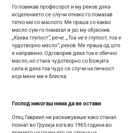
Го повикав професорот и му реков дека
исцелението се случи откако го помазав
татко ми со маслото. Ме праша со какво
масло сум го помазал и јас му објаснив.
„Каква глупост“,
рече.
„Тоа не е глупост, тоа е
чудотворно масло“
, реков. Ме праша од што
е направено. Одговорив дека тоа е обично
масло, но стана чудотворно со Божјата
сила и дека тоа чудо се случи на личност
која мене ми е блиска.
Господ никогаш нема да ве остави
Отец Гавриил ни раскажуваше како станал
познат во Грузија кога во 1965 година во
времето на гонењето од страна на