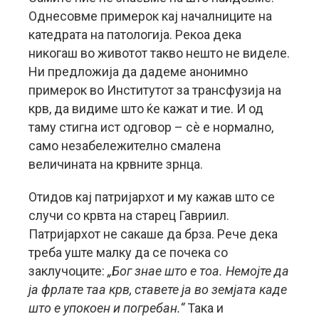
Однесовме примерок кај началниците на
катедрата на патологија. Рекоа дека
никогаш во животот такво нешто не виделе.
Ни предложија да дадеме анонимно
примерок во Институтот за трансфузија на
крв, да видиме што ќе кажат и тие. И од
таму стигна ист одговор – сѐ е нормално,
само незабележително смалена
величината на крвните зрнца.
Отидов кај патријархот и му кажав што се
случи со крвта на старец Гавриил.
Патријархот не сакаше да брза. Рече дека
треба уште малку да се почека со
заклучоците:
„Бог знае што е тоа. Немојте да
ја фрлате таа крв, ставете ја во земјата каде
што е упокоен и погребан.“
Така и