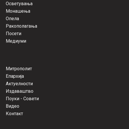
Осветувања
Монашења
Опела
Ракополагања
Посети
Медиуми
Митрополит
Епархија
Актуелности
Издаваштво
Поуки - Совети
Видео
Контакт