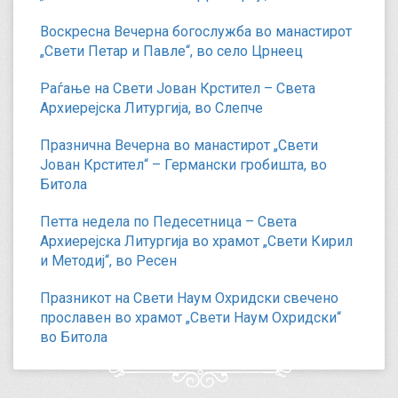
Воскресна Вечерна богослужба во манастирот
„Свети Петар и Павле“, во село Црнеец
Раѓање на Свети Јован Крстител – Света
Архиерејска Литургија, во Слепче
Празнична Вечерна во манастирот „Свети
Јован Крстител“ – Германски гробишта, во
Битола
Петта недела по Педесетница – Света
Архиерејска Литургија во храмот „Свети Кирил
и Методиј“, во Ресен
Празникот на Свети Наум Охридски свечено
прославен во храмот „Свети Наум Охридски“
во Битола