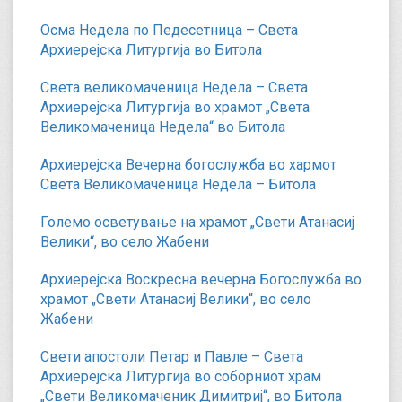
Осма Недела по Педесетница – Света
Архиерејска Литургија во Битола
Света великомаченица Недела – Света
Архиерејска Литургија во храмот „Света
Великомаченица Недела“ во Битола
Архиерејска Вечерна богослужба во хармот
Света Великомаченица Недела – Битола
Големо осветување на храмот „Свети Атанасиј
Велики“, во село Жабени
Архиерејска Воскресна вечерна Богослужба во
храмот „Свети Атанасиј Велики“, во село
Жабени
Свети апостоли Петар и Павле – Света
Архиерејска Литургија во соборниот храм
„Свети Великомаченик Димитриј“, во Битола