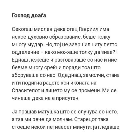
Господ доаѓа
Секогаш мислев дека отец Гавриил има
некое духовно образование, беше толку
многу мудар. Но, тој не завршил ниту петто
одделение – како можеше толку да знае?!
Еднаш лежеше и разговараше со нас и ние
бевме многу среќни поради тоа што
зборуваше со нас. Одеднаш, замолчи, стана
и ги подигна рацете кон иконата на
Спасителот и лицето му се промени. Ми се
чинеше дека не е присутен.
Ја прашав матушка што се случува со него,
а таа ми рече да молчам. Старецот така
стоеше некои петнаесет минути, ја гледаше