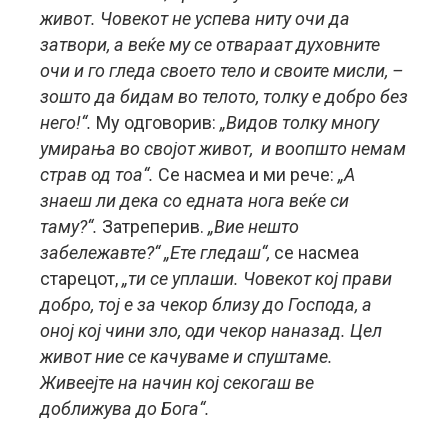
живот. Човекот не успева ниту очи да
затвори, а веќе му се отвараат духовните
очи и го гледа своето тело и своите мисли, –
зошто да бидам во телото, толку е добро без
него!“.
Му одговорив:
„Видов толку многу
умирања во својот живот, и воопшто немам
страв од тоа“.
Се насмеа и ми рече:
„А
знаеш ли дека со едната нога веќе си
таму?“.
Затреперив.
„Вие нешто
забележавте?“ „Ете гледаш“,
се насмеа
старецот,
„ти се уплаши. Човекот кој прави
добро, тој е за чекор близу до Господа, а
оној кој чини зло, оди чекор наназад. Цел
живот ние се качуваме и спуштаме.
Живеејте на начин кој секогаш ве
доближува до Бога“.