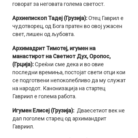
говорат за неговата голема светост.
Архиепископ Тадеј (Грузија):
Отец Гаврил е
чудотворец, од Бога пратен во овој ужасен
свет, лишен од љубовта.
Архимадрит Тимотеј, игумен на
манастирот на Светиот Дух, Оропос,
(Грција):
Среќни сме дека и во овие
последни времиња, постојат свети отци кои
се подготвени непоколебливо да му служат
на народот. Канонизација на стартец
Гавриил е голема работа.
Игумен Елисеј (Грузија):
Дваесетиот век не
дал поголем старец од архимандрит
Гавриил.