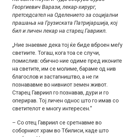
Георгиевич Варази, лекар-хирург,
претседсател на Оделението за социјални
прашања на Грузиската Патријаршија, кој
бил и личен лекар на старец Гавриил.
„Ние знаевме дека тој ќе биде вброен меѓу
светиите. Тогаш, кога тоа се случи,
помислив: обично ние одиме пред иконите
на светите, им се молиме, бараме од нив
благослов и застапништво, а не ги
познававме во нивниот земен живот.
Старец Гавриил го познавав, дури и го
оперирав. Тој личен однос што го имав со
светителот е многу интересен.“
– Со отец Гавриил се сретнавме во
соборниот храм во Тбилиси, каде што