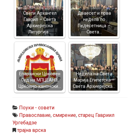
Свети Архангел
Дваесет и прва
Гаврил – Света
недела по
Архиерејска
Педесетница –
Литургија…
Света…
Епархиски Црковен
Недела на Света
Суд на МПЦЕАНЗ,
Марија Египетска –
Црковно-канонски…
Света Архиерејска…
Поуки - совети
Православие
,
смирение
,
старец Гавриил
Ургебадзе
трајна врска