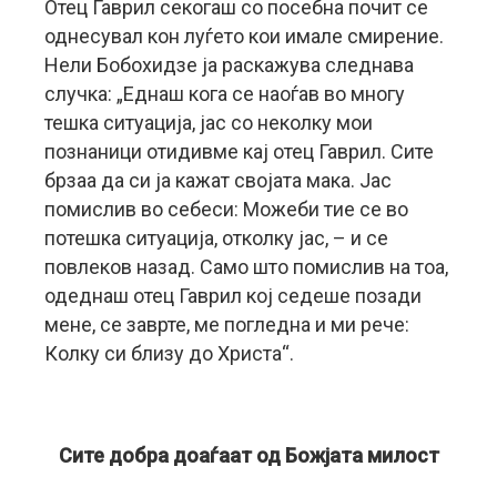
Отец Гаврил секогаш со посебна почит се
однесувал кон луѓето кои имале смирение.
Нели Бобохидзе ја раскажува следнава
случка: „Еднаш кога се наоѓав во многу
тешка ситуација, јас со неколку мои
познаници отидивме кај отец Гаврил. Сите
брзаа да си ја кажат својата мака. Јас
помислив во себеси: Можеби тие се во
потешка ситуација, отколку јас, – и се
повлеков назад. Само што помислив на тоа,
одеднаш отец Гаврил кој седеше позади
мене, се заврте, ме погледна и ми рече:
Колку си близу до Христа“.
Сите добра доаѓаат од Божјата милост