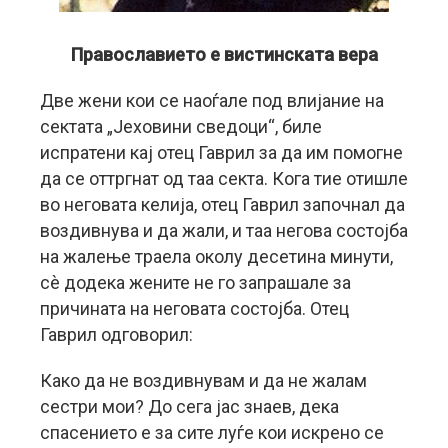
Православието е вистинската вера
Две жени кои се наоѓале под влијание на
сектата „Јеховини сведоци“, биле
испратени кај отец Гаврил за да им помогне
да се оттргнат од таа секта. Кога тие отишле
во неговата келија, отец Гаврил започнал да
воздивнува и да жали, и таа негова состојба
на жалење траела околу десетина минути,
сè додека жените не го запрашале за
причината на неговата состојба. Отец
Гаврил одговорил:
Како да не воздивнувам и да не жалам
сестри мои? До сега јас знаев, дека
спасението е за сите луѓе кои искрено се