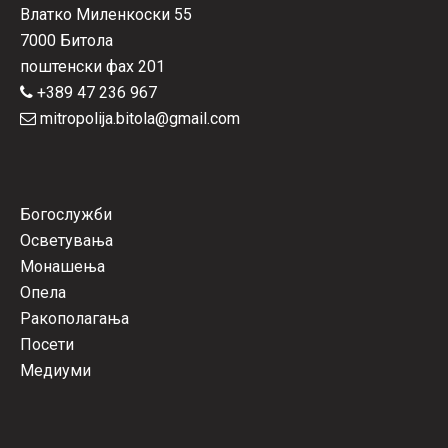
Влатко Миленкоски 55
7000 Битола
поштенски фах 201
+389 47 236 967
mitropolija.bitola@gmail.com
Богослужби
Осветувања
Монашења
Опела
Ракополагања
Посети
Медиуми