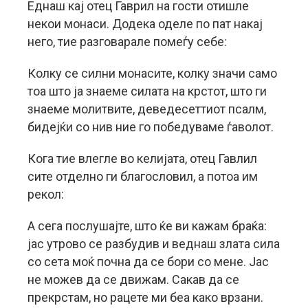
Еднаш кај отец Гаврил на гости отишле
некои монаси. Додека оделе по пат накај
него, тие разговарале помеѓу себе:
Колку се силни монасите, колку значи само
тоа што ја знаеме силата на крстот, што ги
знаеме молитвите, деведесеттиот псалм,
бидејќи со нив ние го победуваме ѓаволот.
Кога тие влегле во келијата, отец Гавлил
сите отделно ги благословил, а потоа им
рекол:
А сега послушајте, што ќе ви кажам браќа:
јас утрово се разбудив и веднаш злата сила
со сета моќ почна да се бори со мене. Јас
не можев да се движам. Сакав да се
прекрстам, но рацете ми беа како врзани.