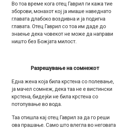
Во тоа време кога отец Гаврил ги кажа тие
зборови, монахот кој ја имаше наведнато
главата длабоко воздивна и ја подигна
главата. Отец Гаврил со тоа им даде до
знаење дека човекот не може да направи
ништо без Божјата милост.
Разрешување на сомнежот
Една жена која била крстена со полевање,
ја мачел сомнеж, дека таа не е вистински
крстена, бидејќи не била крстена со
потопување во вода.
Таа отишла кај отец Гаврил за да го реши
ова прашање. Само што влегла во неговата