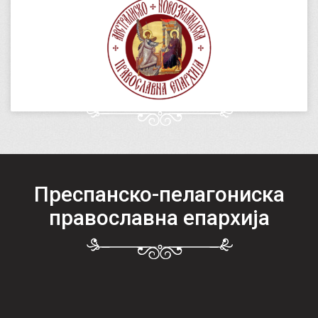
Преспанско-пелагониска
православна епархија