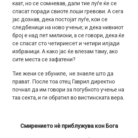
каат, но се сомневав, дали тие луѓе ќе се
спасат поради свиоте лоши гревови. А сега
јас дознав, дека постојат луѓе, кои се
следбеници на ново учење; и дека нивниот
број е над пет милиони, а се говори, дека ќе
се спасат сто четириесет и четири илјади
избраници. А како јас ќе влезам таму, ако
сите места се зафатени?
Тие жени се збуниле, не знаеле што да
прават. После тоа отец Гаврил директно
почнал да им говори за погубното учење на
таа секта, и ги обратил во вистинската вера.
Смирението нè приблужува кон Бога