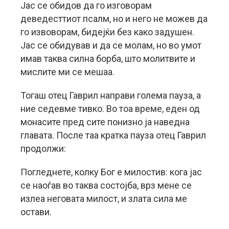
Јас се обидов да го изговорам
деведесттиот псалм, но и него не можев да
го извоворам, бидејќи без како задушен.
Јас се обидував и да се молам, но во умот
имав таква силна борба, што молитвите и
мислите ми се мешаа.
Тогаш отец Гаврил направи голема пауза, а
ние седевме тивко. Во тоа време, еден од
монасите пред сите понизно ја наведна
главата. После таа кратка пауза отец Гаврил
продолжи:
Погледнете, колку Бог е милостив: кога јас
се наоѓав во таква состојба, врз мене се
излеа неговата милост, и злата сила ме
остави.