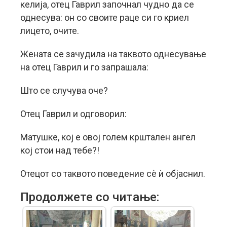
келија, отец Гаврил започнал чудно да се
однесува: он со своите раце си го криел
лицето, очите.
Жената се зачудила на таквото однесување
на отец Гаврил и го запрашала:
Што се случува оче?
Отец Гаврил и одговорил:
Матушке, кој е овој голем крштален ангел
кој стои над тебе?!
Отецот со таквото поведение сè ѝ објаснил.
Продолжете со читање: