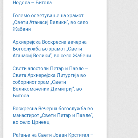
Недела – Битола
Големо осветување на храмот
„Свети Атанасиј Велики“, во село
Жабени
Архиерејска Воскресна вечерна
Богослужба во храмот „Свети
Атанасиј Велики“, во село Жабени
Свети апостоли Петар и Павле –
Света Архиерејска Литургија во
соборниот храм „Свети
Великомаченик Димитриј“, во
Битола
Воскресна Вечерна богослужба во
манастирот „Свети Петар и Павле“,
во село Црнеец
Раѓање на Свети Јован Крстител –