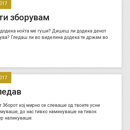
017
 ти зборувам
додека ноќта ме гуши? Дишеш ли додека денот
ува? Гледаш ли во виделина додека те држам во
017
ледав
т Зборот кој мирно се слеваше од твоите усни
амуваше, до нас тивко наминуваше на тивок
ер наликуваше.