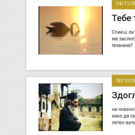
04/11/2
Тебе
Спиеш ли 
ме заслеп
темнина?
30/10/2
Здог
на човеко
како да с
летен вет