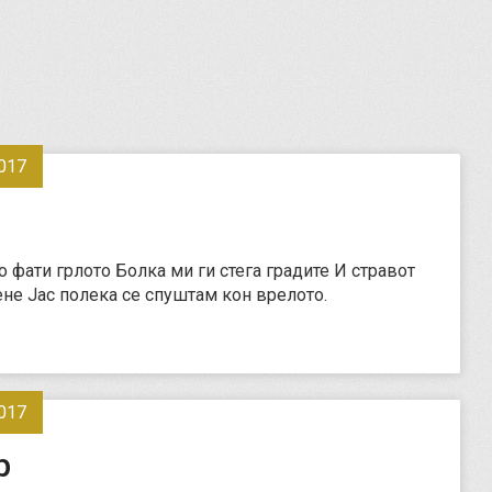
017
о фати грлото Болка ми ги стега градите И стравот
ене Јас полека се спуштам кон врелото.
017
р