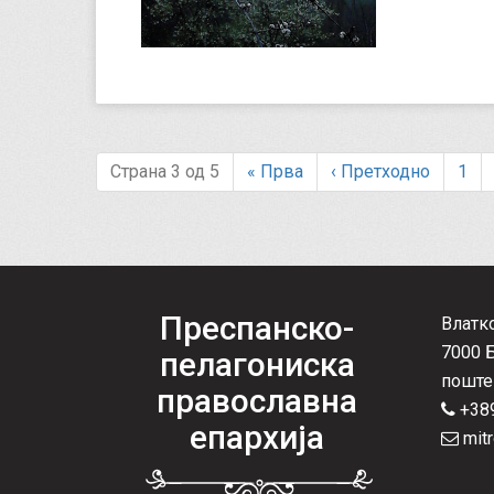
Страна 3 од 5
«
Прва
‹
Претходно
1
Преспанско-
Влатк
7000 
пелагониска
поште
православна
+389
епархија
mitr