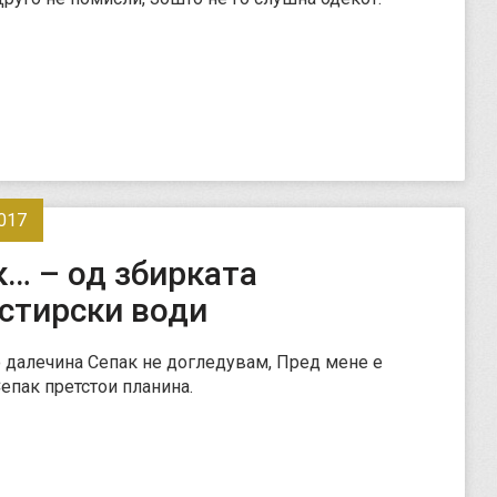
017
… – од збирката
стирски води
 далечина Сепак не догледувам, Пред мене е
епак претстои планина.