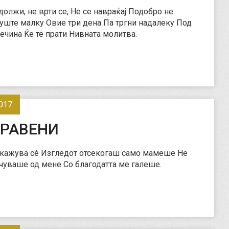
должи, не врти се, Не се навраќај Подобро не
е уште малку Овие три дена Па тргни надалеку Под
ечина Ќе те прати Нивната молитва.
017
РАВЕНИ
кажува сè Изгледот отсекогаш само мамеше Не
чуваше од мене Со благодатта ме галеше.