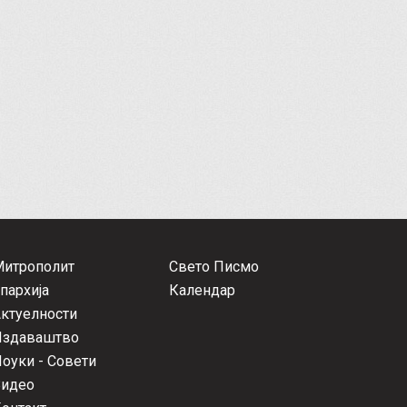
Митрополит
Свето Писмо
пархија
Календар
ктуелности
Издаваштво
оуки - Совети
Видео