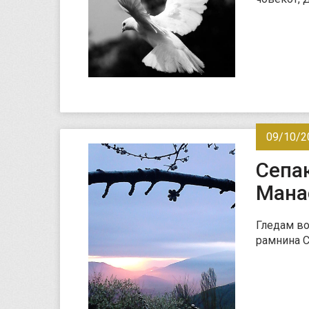
09/10/2
Сепак
Мана
Гледам во
рамнина С