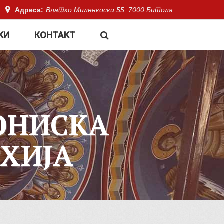
Адреса:
Влатко Миленкоски 55, 7000 Битола
КИ
КОНТАКТ
ОНИСКА
ХИЈА