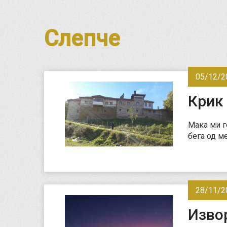
Слепче
05/12/2
Крик
Мака ми г
бега од м
28/11/2
Изво