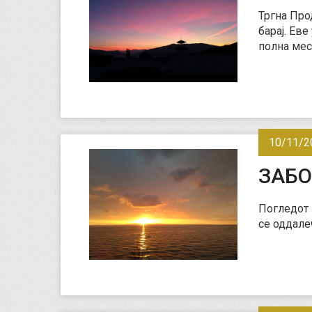
Тргна Про
барај. Ев
полна мес
10/11/2
ЗАБО
Погледот 
се оддале