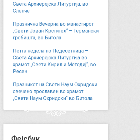
Света Архиерејска Литургија, во
Слепче
Празнична Вечерна во манастирот
„Свети Јован Крстител“ – Германски
гробишта, во Битола
Петта недела по Педесетница –
Света Архиерејска Литургија во
храмот „Свети Кирил и Методиј“, во
Ресен
Празникот на Свети Наум Охридски
свечено прославен во храмот
„Свети Наум Охридски“ во Битола
Фејсбук