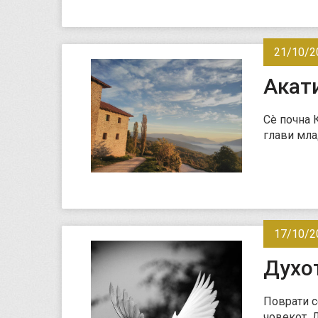
21/10/2
Акат
Сè почна 
глави мла
17/10/2
Духо
Поврати с
човекот, 