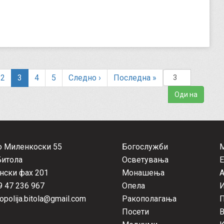
(
2
3
4
5
Следно
›
Последна
»
c
u
r
r
e
n
о Миленкоски 55
Богослужби
t
Битола
Осветувања
Е
)
нски фах 201
Монашења
А
 47 236 967
Опела
opolija.bitola@gmail.com
Ракополагања
П
Посети