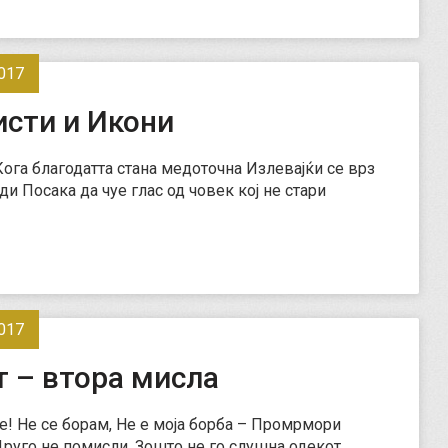
017
исти и Икони
Кога благодатта стана медоточна Излевајќи се врз
ди Посака да чуе глас од човек кој не стари
017
т – втора мисла
е! Не се борам, Не е моја борба – Промрмори
Друго не помисли, Зошто не го слушна одекот.