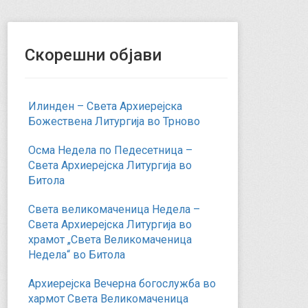
Скорешни објави
Илинден – Света Архиерејска
Божествена Литургија во Трново
Осма Недела по Педесетница –
Света Архиерејска Литургија во
Битола
Света великомаченица Недела –
Света Архиерејска Литургија во
храмот „Света Великомаченица
Недела“ во Битола
Архиерејска Вечерна богослужба во
хармот Света Великомаченица