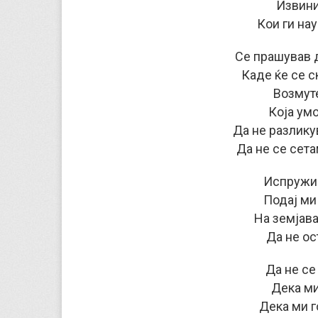
Извини
Кои ги на
Се прашував 
Каде ќе се 
Возмут
Која умо
Да не разлику
Да не се сета
Испружи 
Подај ми
На земјава
Да не ос
Да не с
Дека ми
Дека ми г