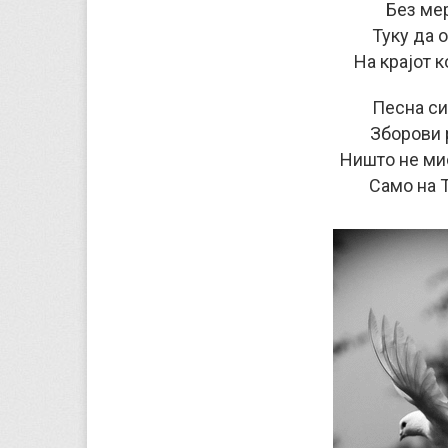
Без ме
Туку да 
На крајот к
Песна си
Зборови 
Ништо не ми
Само на 