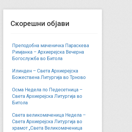
Скорешни објави
Преподобна маченичка Параскева
Римјанка – Архиерејска Вечерна
Богослужба во Битола
Илинден – Света Архиерејска
Божествена Литургија во Трново
Осма Недела по Педесетница –
Света Архиерејска Литургија во
Битола
Света великомаченица Недела –
Света Архиерејска Литургија во
храмот „Света Великомаченица