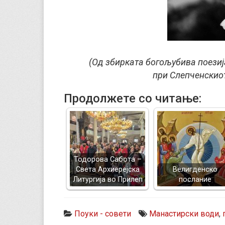
(Од збирката богољубива поезиј
при Слепченскио
Продолжете со читање:
Тодорова Сабота –
Света Архиерејска
Велигденско
Литургија во Прилеп
послание
Поуки - совети
Манастирски води
,