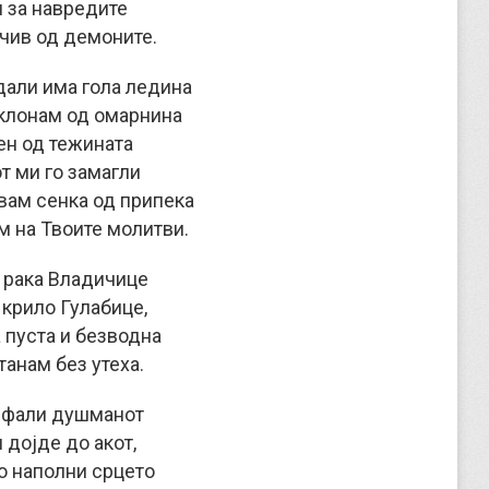
 за навредите
учив од демоните.
дали има гола ледина
склонам од омарнина
ен од тежината
т ми го замагли
вам сенка од припека
м на Твоите молитви.
рака Владичице
 крило Гулабице,
 пуста и безводна
танам без утеха.
е фали душманот
 дојде до акот,
о наполни срцето