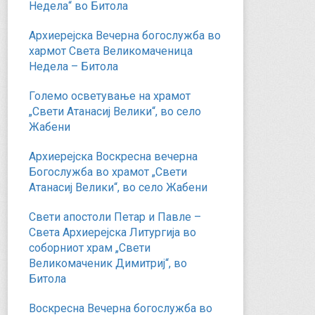
Недела“ во Битола
Архиерејска Вечерна богослужба во
хармот Света Великомаченица
Недела – Битола
Големо осветување на храмот
„Свети Атанасиј Велики“, во село
Жабени
Архиерејска Воскресна вечерна
Богослужба во храмот „Свети
Атанасиј Велики“, во село Жабени
Свети апостоли Петар и Павле –
Света Архиерејска Литургија во
соборниот храм „Свети
Великомаченик Димитриј“, во
Битола
Воскресна Вечерна богослужба во