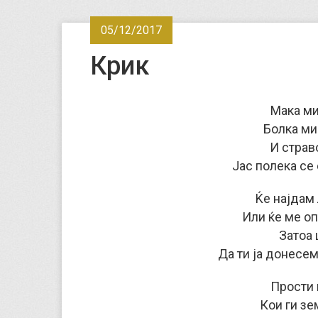
05/12/2017
Крик
Мака ми
Болка ми 
И страв
Јас полека се
Ќе најдам
Или ќе ме о
Затоа 
Да ти ја донесем
Прости 
Кои ги зе