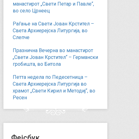
манастирот „Свети Петар и Павле“,
во село Црнеец
Раѓање на Свети Јован Крстител –
Света Архиерејска Литургија, во
Слепче
Празнична Вечерна во манастирот
„Свети Јован Крстител“ – Германски
гробишта, во Битола
Петта недела по Педесетница –
Света Архиерејска Литургија во
храмот „Свети Кирил и Методиј“, во
Ресен
Фејсбук