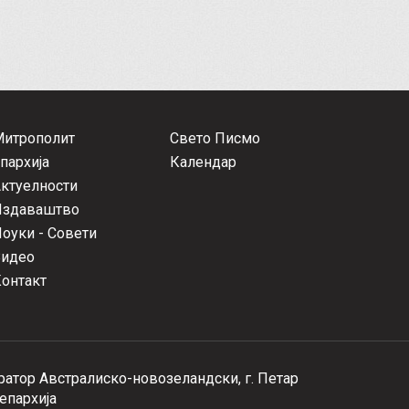
Митрополит
Свето Писмо
пархија
Календар
ктуелности
Издаваштво
оуки - Совети
Видео
онтакт
атор Австралиско-новозеландски, г. Петар
епархија