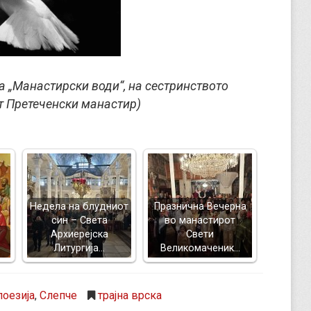
а „Манастирски води“, на сестринството
т Претеченски манастир)
Недела на блудниот
Празнична Вечерна
син – Света
во манастирот
Архиерејска
Свети
Литургија…
Великомаченик…
поезија
,
Слепче
трајна врска