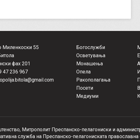
о Миленкоски 55
Богослужби
Битола
Осветувања
Е
нски фах 201
Монашења
А
 47 236 967
Опела
opolija.bitola@gmail.com
Ракополагања
П
Посети
Медиуми
К
тенство, Митрополит Преспанско-пелагониски и администр
тивна служба на Преспанско-пелагониската православна 