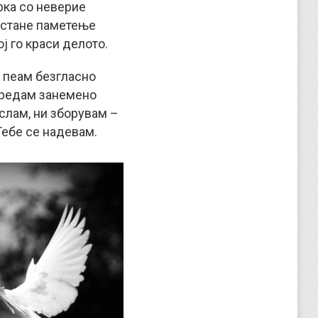
рка со неверие
остане паметење
ој го краси делото.
 пеам безгласно
редам занемено
слам, ни зборувам –
Тебе се надевам.