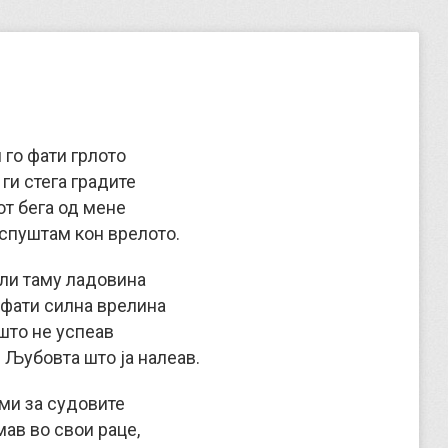
 го фати грлото
ги стега градите
от бега од мене
 спуштам кон врелото.
 ли таму ладовина
пфати силна врелина
што не успеав
 Љубовта што ја налеав.
ми за судовите
мав во свои раце,