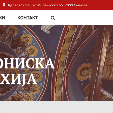
Адреса:
Влатко Миленкоски 55, 7000 Битола
КИ
КОНТАКТ
ОНИСКА
ХИЈА