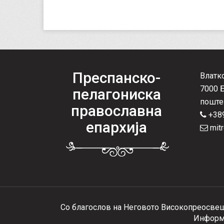
Преспанско-
Влатк
7000 
пелагониска
поште
православна
+389
епархија
mitr
Со благослов на Неговото Високопреосвеш
Информа