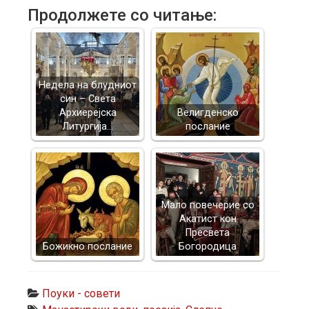
Продолжете со читање:
Недела на блудниот
син – Света
Архиерејска
Велигденско
Литургија…
послание
Mало повечерие со
Акатист кон
Пресвета
Божикно послание
Богородица
Поуки - совети