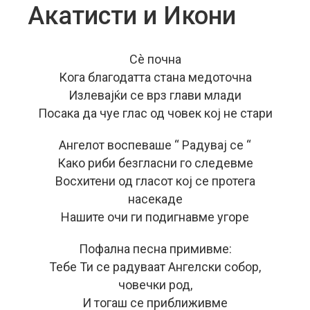
Акатисти и Икони
Сè почна
Кога благодатта стана медоточна
Излевајќи се врз глави млади
Посака да чуе глас од човек кој не стари
Ангелот воспеваше “ Радувај се “
Како риби безгласни го следевме
Восхитени од гласот кој се протега
насекаде
Нашите очи ги подигнавме угоре
Пофална песна примивме:
Тебе Ти се радуваат Ангелски собор,
човечки род,
И тогаш се приближивме