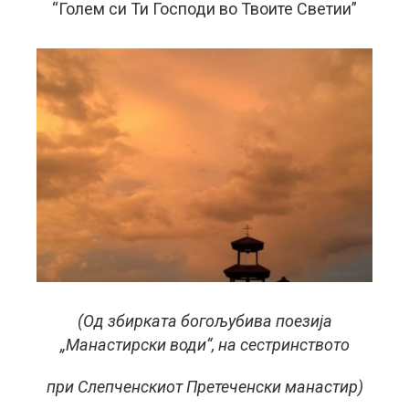
“Голем си Ти Господи во Твоите Светии”
(Од збирката богољубива поезија
„Манастирски води“, на сестринството
при Слепченскиот Претеченски манастир)