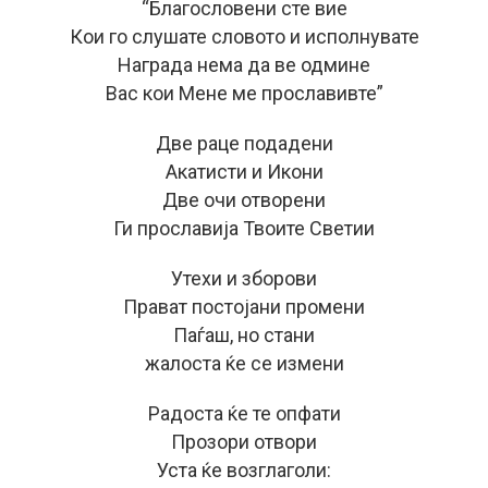
“Благословени сте вие
Кои го слушате словото и исполнувате
Награда нема да ве одмине
Вас кои Мене ме прославивте”
Две раце подадени
Акатисти и Икони
Две очи отворени
Ги прославија Твоите Светии
Утехи и зборови
Прават постојани промени
Паѓаш, но стани
жалоста ќе се измени
Радоста ќе те опфати
Прозори отвори
Уста ќе возглаголи: