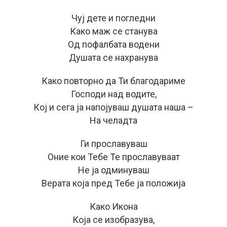
Чуј дете и погледни
Како маж се станува
Од пофалбата водени
Душата се нахранува
Како повторно да Ти благодариме
Господи над водите,
Кој и сега ја напојуваш душата наша –
На челадта
Ги прославуваш
Оние кои Тебе Те прославуваат
Не ја одминуваш
Верата која пред Тебе ја положија
Како Икона
Која се изобразува,