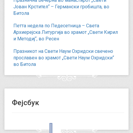
Празнична Вечерна во манастирот „Свети
Јован Крстител“ – Германски гробишта, во
Битола
Петта недела по Педесетница – Света
Архиерејска Литургија во храмот „Свети Кирил
и Методиј“, во Ресен
Празникот на Свети Наум Охридски свечено
прославен во храмот „Свети Наум Охридски“
во Битола
Фејсбук