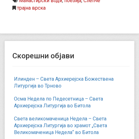
Манастирски води
,
поезија
,
Слепче
трајна врска
Скорешни објави
Илинден – Света Архиерејска Божествена
Литургија во Трново
Осма Недела по Педесетница – Света
Архиерејска Литургија во Битола
Света великомаченица Недела – Света
Архиерејска Литургија во храмот „Света
Великомаченица Недела“ во Битола