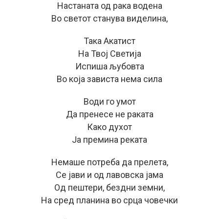
Настаната од рака водена
Во светот станува виделина,
Така Акатист
На Твој Светија
Испиша љубовта
Во која зависта нема сила
Води го умот
Да пренесе не раката
Како духот
Ја премина реката
Немаше потреба да прелета,
Се јави и од лавовска јама
Од пештери, бездни земни,
На сред планина во срца човечки