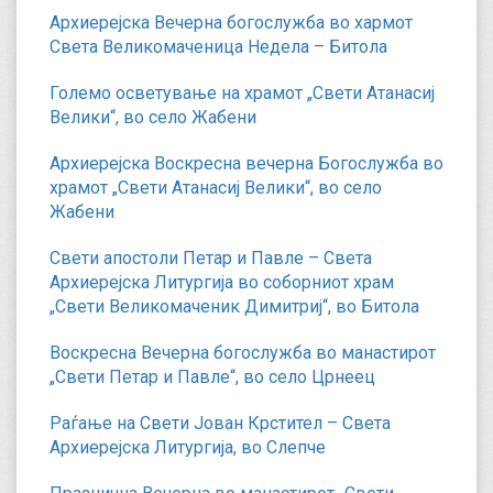
Архиерејска Вечерна богослужба во хармот
Света Великомаченица Недела – Битола
Големо осветување на храмот „Свети Атанасиј
Велики“, во село Жабени
Архиерејска Воскресна вечерна Богослужба во
храмот „Свети Атанасиј Велики“, во село
Жабени
Свети апостоли Петар и Павле – Света
Архиерејска Литургија во соборниот храм
„Свети Великомаченик Димитриј“, во Битола
Воскресна Вечерна богослужба во манастирот
„Свети Петар и Павле“, во село Црнеец
Раѓање на Свети Јован Крстител – Света
Архиерејска Литургија, во Слепче