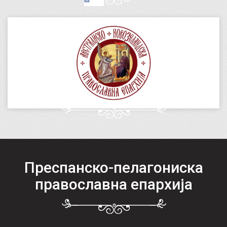
Преспанско-пелагониска
православна епархија