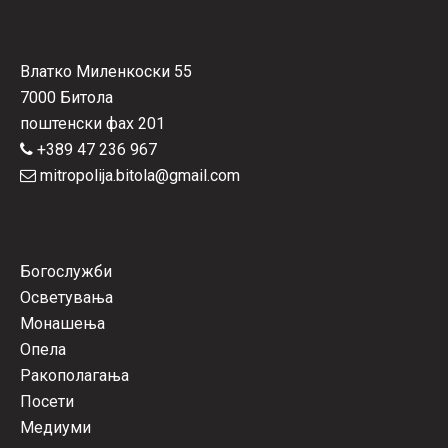
Влатко Миленкоски 55
7000 Битола
поштенски фах 201
+389 47 236 967
mitropolija.bitola@gmail.com
Богослужби
Осветувања
Монашења
Опела
Ракополагања
Посети
Медиуми