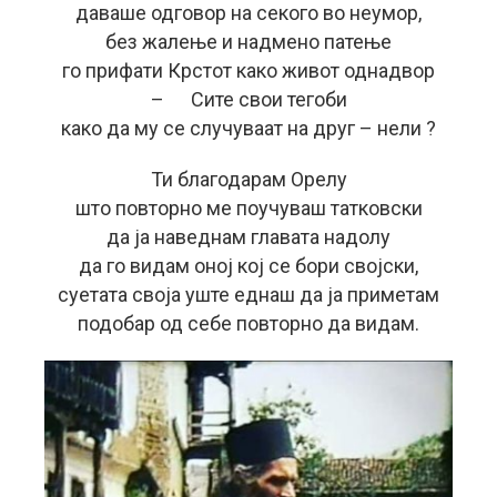
даваше одговор на секого во неумор,
без жалење и надмено патење
го прифати Крстот како живот однадвор
– Сите свои тегоби
како да му се случуваат на друг – нели ?
Ти благодарам Орелу
што повторно ме поучуваш татковски
да ја наведнам главата надолу
да го видам оној кој се бори својски,
суетата своја уште еднаш да ја приметам
подобар од себе повторно да видам.