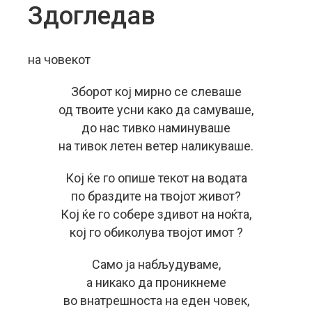
Здогледав
на човекот
Зборот кој мирно се слеваше
од твоите усни како да самуваше,
до нас тивко наминуваше
на тивок летен ветер наликуваше.
Кој ќе го опише текот на водата
по браздите на твојот живот?
Кој ќе го собере здивот на ноќта,
кој го обиколува твојот имот ?
Само ја набљудуваме,
а никако да проникнеме
во внатрешноста на еден човек,