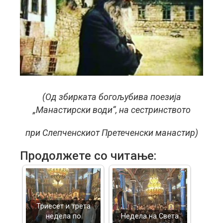
(Од збирката богољубива поезија
„Манастирски води“, на сестринството
при Слепченскиот Претеченски манастир)
Продолжете со читање:
Триесет и трета
недела по
Недела на Света