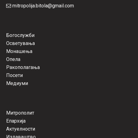
mitropolija.bitola@gmail.com
Богослужби
Осветувања
Монашења
Опела
Ракополагања
Посети
Медиуми
Митрополит
Епархија
Актуелности
Издаваштво