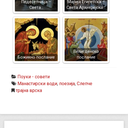
Педесетница –
Марија Египетска –
Света…
Света Архиерејска…
Велигденско
Божикно послание
послание
Поуки - совети
Манастирски води
,
поезија
,
Слепче
трајна врска