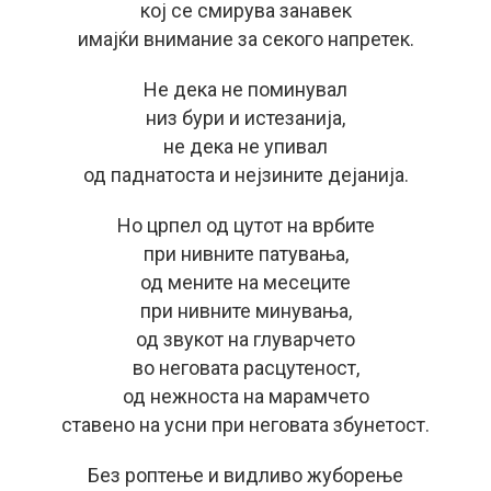
кој се смирува занавек
имајќи внимание за секого напретек.
Не дека не поминувал
низ бури и истезанија,
не дека не упивал
од паднатоста и нејзините дејанија.
Но црпел од цутот на врбите
при нивните патувања,
од мените на месеците
при нивните минувања,
од звукот на глуварчето
во неговата расцутеност,
од нежноста на марамчето
ставено на усни при неговата збунетост.
Без роптење и видливо жуборење