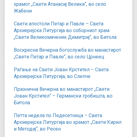
храмот „Свети Атанасиј Велики“, во село
Жабени
Свети апостоли Петар и Павле – Света
Архиерејска Литургија во соборниот храм
„Свети Великомаченик Димитриј“, во Битола
Воскресна Вечерна богослужба во манастирот
„Свети Петар и Павле“, во село Црнеец
Раѓање на Свети Јован Крстител – Света
Архиерејска Литургија, во Слепче
Празнична Вечерна во манастирот „Свети
Јован Крстител“ – Германски гробишта, во
Битола
Петта недела по Педесетница – Света
Архиерејска Литургија во храмот „Свети Кирил
и Методиј“, во Ресен