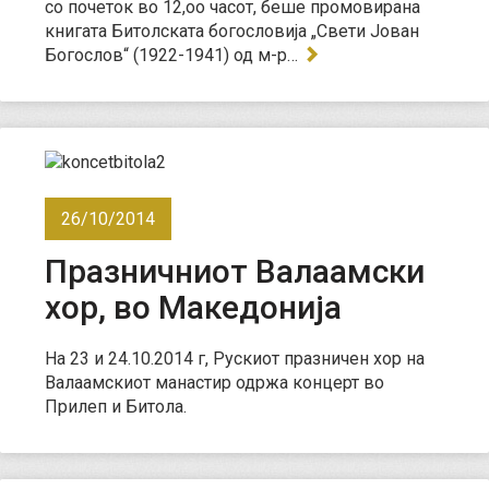
со почеток во 12,оо часот, беше промовирана
книгата Битолската богословија „Свети Јован
Богослов“ (1922-1941) од м-р…
26/10/2014
Празничниот Валаамски
хор, во Македонија
На 23 и 24.10.2014 г, Рускиот празничен хор на
Валаамскиот манастир одржа концерт во
Прилеп и Битола.