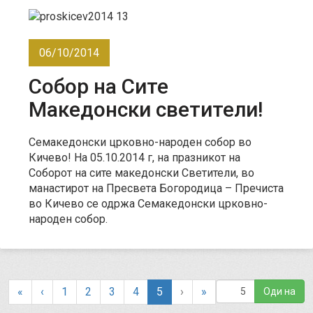
06/10/2014
Собор на Сите
Македонски светители!
Семакедонски црковно-народен собор во
Кичево! На 05.10.2014 г, на празникот на
Соборот на сите македонски Светители, во
манастирот на Пресвета Богородица – Пречиста
во Кичево се одржа Семакедонски црковно-
народен собор.
(
«
‹
1
2
3
4
5
›
»
c