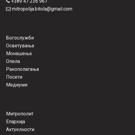
+389 47 236 967
mitropolija.bitola@gmail.com
Богослужби
Осветувања
Монашења
Опела
Ракополагања
Посети
Медиуми
Митрополит
Епархија
Актуелности