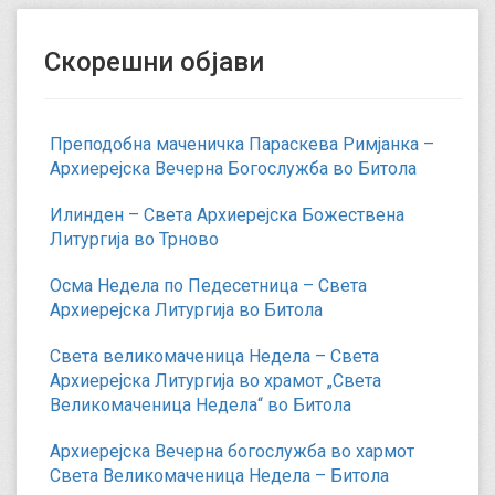
u
r
Скорешни објави
r
e
n
t
Преподобна маченичка Параскева Римјанка –
)
Архиерејска Вечерна Богослужба во Битола
Илинден – Света Архиерејска Божествена
Литургија во Трново
Осма Недела по Педесетница – Света
Архиерејска Литургија во Битола
Света великомаченица Недела – Света
Архиерејска Литургија во храмот „Света
Великомаченица Недела“ во Битола
Архиерејска Вечерна богослужба во хармот
Света Великомаченица Недела – Битола