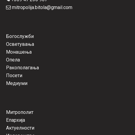
mitropolija.bitola@gmail.com
Богослужби
Осветувања
Монашења
Опела
Ракополагања
Посети
Медиуми
Митрополит
Епархија
Актуелности