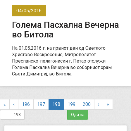
04/05/2016
Голема Пасхална Вечерна
во Битола
На 01.05.2016 г, на првиот ден од Светлото
Христово Воскресение, Митрополитот
Преспанско-пелагониски г. Петар отслужи
Голема Пасхална Вечерна во соборниот храм
Свети Димитриј, во Битола.
(
«
‹
196
197
198
199
200
›
»
c
u
r
r