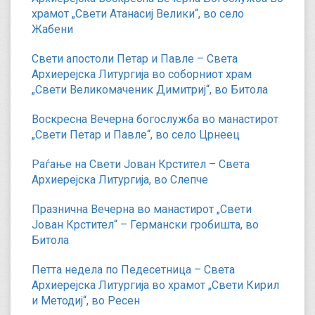
храмот „Свети Атанасиј Велики“, во село
Жабени
Свети апостоли Петар и Павле – Света
Архиерејска Литургија во соборниот храм
„Свети Великомаченик Димитриј“, во Битола
Воскресна Вечерна богослужба во манастирот
„Свети Петар и Павле“, во село Црнеец
Раѓање на Свети Јован Крстител – Света
Архиерејска Литургија, во Слепче
Празнична Вечерна во манастирот „Свети
Јован Крстител“ – Германски гробишта, во
Битола
Петта недела по Педесетница – Света
Архиерејска Литургија во храмот „Свети Кирил
и Методиј“, во Ресен