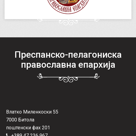
Преспанско-пелагониска
православна епархија
Влатко Миленкоски 55
7000 Битола
поштенски фах 201
+389 47 236 967