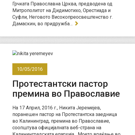
Грчката Православна Црква, предводена од
Митрополитот на Дидимотихо, Орестиада и
Суфли, Неговото Високопреосвештенство г.
Дамаскин, во придружба…
10/05/2016
Протестантски пастор
премина во Православие
На 17 Април, 2016 г., Никита Јеремејев,
поранешен пастор на Протестантска заедница
во Калининград, премина во Православие,
соопштува официјалната веб-страна на
Калининградската епархија. „Моето враќање во