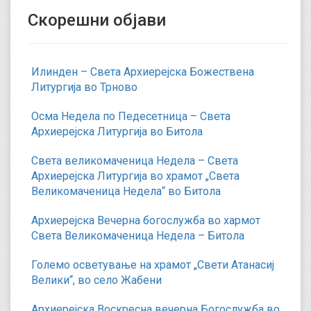
e
Скорешни објави
n
t
)
Илинден – Света Архиерејска Божествена
Литургија во Трново
Осма Недела по Педесетница – Света
Архиерејска Литургија во Битола
Света великомаченица Недела – Света
Архиерејска Литургија во храмот „Света
Великомаченица Недела“ во Битола
Архиерејска Вечерна богослужба во хармот
Света Великомаченица Недела – Битола
Големо осветување на храмот „Свети Атанасиј
Велики“, во село Жабени
Архиерејска Воскресна вечерна Богослужба во