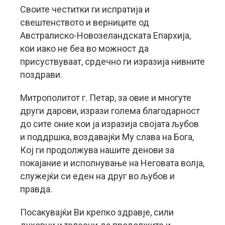
Своите честитки ги испратија и
свештенството и верниците од
Австралиско-Новозеландската Епархија,
кои иако не беа во можност да
присуствуваат, срдечно ги изразија нивните
поздрави.
Митрополитот г. Петар, за овие и многуте
други дарови, изрази голема благодарност
до сите оние кои ја изразија својата љубов
и поддршка, воздавајќи Му слава на Бога,
Кој ги продолжува нашите денови за
покајание и исполнување на Неговата волја,
служејќи си еден на друг во љубов и
правда.
Посакувајќи Ви крепко здравје, сили