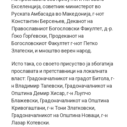
Екселенција, советник-министерот во
Руската Амбасада во Македонија, г-нот
Константин Берсењев, Деканот на
Православниот Богословски Факултет, д-р.
Ѓоко Ѓорѓевски, Продеканот на
Богословскиот Факултет г-нот Петко
Златески, и мноштво верен народ.
Исто така, со своето присуство ја збогатија
прославата и претставници на локалната
власт: Градоначалникот на градот Битола, г-
н Владимир Талевски, Градоначалникот на
Општина Демир Хисар, г-н Љупчо
Блажевски, Градоначалникот на Општина
Кривогаштани, г-н Тони Златковски,
Градоначалникот на Општина Новаци, г-н
Лазар Котевски.