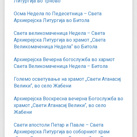
Литургија во Трново
Осма Недела по Педесетница – Света
Архиерејска Литургија во Битола
Света великомаченица Недела – Света
Архиерејска Литургија во храмот „Света
Великомаченица Недела“ во Битола
Архиерејска Вечерна богослужба во хармот
Света Великомаченица Недела – Битола
Големо осветување на храмот „Свети Атанасиј
Велики“, во село Жабени
Архиерејска Воскресна вечерна Богослужба во
храмот „Свети Атанасиј Велики“, во село
Жабени
Свети апостоли Петар и Павле – Света
Архиерејска Литургија во соборниот храм