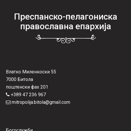
Преспанско-пелагониска
православна епархија
Влатко Миленкоски 55
7000 Битола
поштенски фах 201
+389 47 236 967
mitropolija.bitola@gmail.com
Богослужби