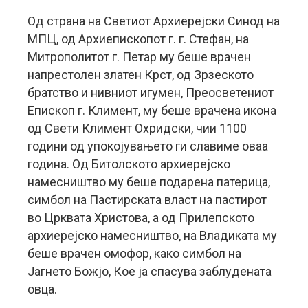
Од страна на Светиот Архиерејски Синод на
МПЦ, од Архиепископот г. г. Стефан, на
Митрополитот г. Петар му беше врачен
напрестолен златен Крст, од Зрзеското
братство и нивниот игумен, Преосветениот
Епископ г. Климент, му беше врачена икона
од Свети Климент Охридски, чии 1100
години од упокојувањето ги славиме оваа
година. Од Битолското архиерејско
намесништво му беше подарена патерица,
симбол на Пастирската власт на пастирот
во Црквата Христова, а од Прилепското
архиерејско намесништво, на Владиката му
беше врачен омофор, како симбол на
Јагнето Божјо, Кое ја спасува заблудената
овца.