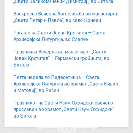
„Свети Великомаченик Димитриј“, во Битола
Воскресна Вечерна богослужба во манастирот
„Свети Петар и Павле“, во село Црнеец
Раѓање на Свети Јован Крстител – Света
Архиерејска Литургија, во Слепче
Празнична Вечерна во манастирот „Свети
Јован Крстител“ – Германски гробишта, во
Битола
Петта недела по Педесетница – Света
Архиерејска Литургија во храмот „Свети Кирил
и Методиј“, во Ресен
Празникот на Свети Наум Охридски свечено
прославен во храмот „Свети Наум Охридски“
во Битола