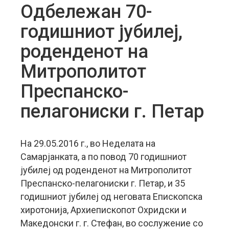
Одбележан 70-
годишниот јубилеј,
роденденот на
Митрополитот
Преспанско-
пелагониски г. Петар
На 29.05.2016 г., во Неделата на
Самарјанката, а по повод 70 годишниот
јубилеј од роденденот на Митрополитот
Преспанско-пелагониски г. Петар, и 35
годишниот јубилеј од неговата Епископска
хиротонија, Архиепископот Охридски и
Македонски г. г. Стефан, во сослужение со