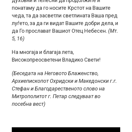
духовни и телесни да продолжите и
понатаму да го носите Крстот на Вашите
чеда, та да засветли светлината Ваша пред
луѓето, за да ги видат Вашите добри дела, и
да Го прослават Вашиот Отец Небесен.
(Мт.
5, 16)
На многаја и благаја лета,
Високопреосветени Владико Свети!
(Беседата на Неговото Блаженство,
Архиепископот Охридски и Македонски г.г.
Стефан и Благодарественото слово на
Митрополитот г. Петар следуваат во
посебна вест)