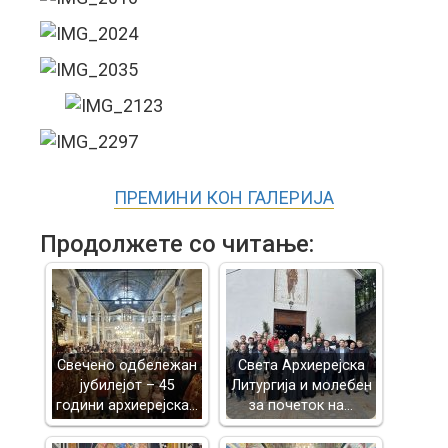
ПРЕМИНИ КОН ГАЛЕРИЈА
Продолжете со читање:
Свечено одбележан
Света Архиерејска
јубилејот – 45
Литургија и молебен
години архиерејска…
за почеток на…