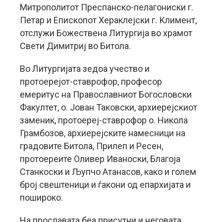
Митрополитот Преспанско-пелагониски г.
Петар и Епископот Хераклејски г. Климент,
отслужи Божествена Литургија во храмот
Свети Димитриј во Битола.
Во Литургијата зедоа учество и
протоерејот-ставрофор, професор
емеритус на Православниот Богословски
Факултет, о. Јован Таковски, архиерејскиот
заменик, протоереј-ставрофор о. Никола
Грамбозов, архиерејските намесници на
градовите Битола, Прилеп и Ресен,
протоереите Оливер Иваноски, Благоја
Станкоски и Љупчо Атанасов, како и голем
број свештеници и ѓакони од епархијата и
пошироко.
На прославата беа присутни и неговата