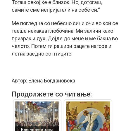
Тогаш секој ќе е близок. Но, дотогаш,
самите сме непријатели на себе си.“
Ме погледна со небесно сини очи во кои се
таеше некаква глобочина. Ми заличи како
призрак и дух. Дојде до мене и ме бакна во
челото. Потем ги рашири рацете нагоре и
летна заедно со птиците.
Автор: Елена Богдановска
Продолжете со читање:
Влегувањето на