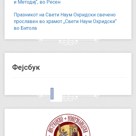
и Методиј“, во Ресен
Празникот на Свети Наум Охридски свечено
прославен во храмот „Свети Наум Охридски“
во Битола
Фејсбук