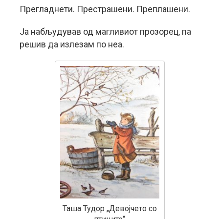
Прегладнети. Престрашени. Преплашени.
Ја набљудував од магливиот прозорец, па
решив да излезам по неа.
Таша Тудор „Девојчето со