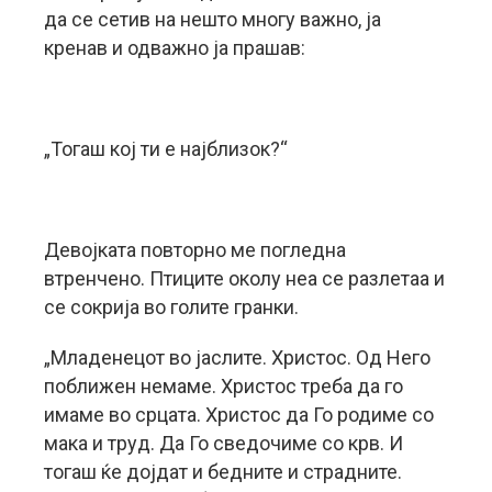
да се сетив на нешто многу важно, ја
кренав и одважно ја прашав:
„Тогаш кој ти е најблизок?“
Девојката повторно ме погледна
втренчено. Птиците околу неа се разлетаа и
се сокрија во голите гранки.
„Младенецот во јаслите. Христос. Од Него
поближен немаме. Христос треба да го
имаме во срцата. Христос да Го родиме со
мака и труд. Да Го сведочиме со крв. И
тогаш ќе дојдат и бедните и страдните.