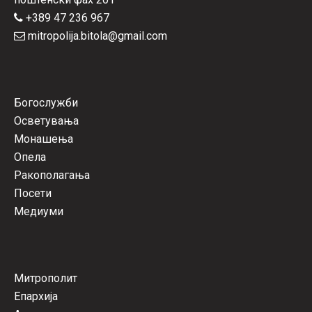
+389 47 236 967
mitropolija.bitola@gmail.com
Богослужби
Осветувања
Монашења
Опела
Ракополагања
Посети
Медиуми
Митрополит
Епархија