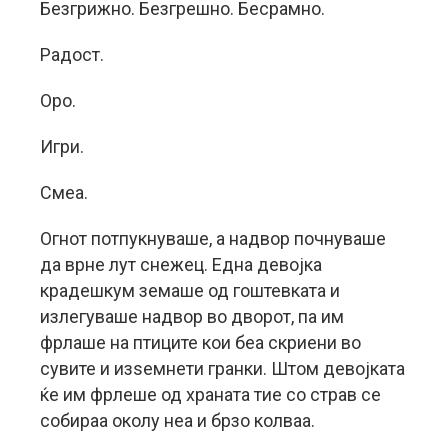
Безгрижно. Безгрешно. Бесрамно.
Радост.
Оро.
Игри.
Смеа.
Огнот потпукнуваше, а надвор почнуваше
да врне лут снежец. Една девојка
крадешкум земаше од гоштевката и
излегуваше надвор во дворот, па им
фрлаше на птиците кои беа скриени во
сувите и изѕемнети гранки. Штом девојката
ќе им фрлеше од храната тие со страв се
собираа околу неа и брзо колваа.