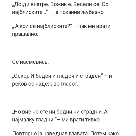
„Дојди внатре. Божик е. Весели се. Со
најблиските…“ – ја поканив љубезно.
„ А кои се најблиските?“ – пак ми врати
прашално.
Се насмевнав.
„Секој. И беден и гладен и страден“ – ѝ
реков со надеж во гласот.
„Но вие не сте ни бедни ни страдни. А
најмалку гладни “– ми врати тивко.
Повторно ја наведнав главата. Потем како