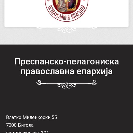
Преспанско-пелагониска
православна епархија
Влатко Миленкоски 55
7000 Битола
поштенски фах 201