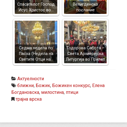
Спасителот Господ
Велигденско
Исус Христос во…
послание
Седма недела по
Тодорова Сабота –
Пасха (Недела на
Света Архиерејска
Светите Отци на…
Литургија во Прилеп
Актуелности
ближни
,
Божик
,
Божикен конкурс
,
Елена
Богдановска
,
милостина
,
птици
трајна врска