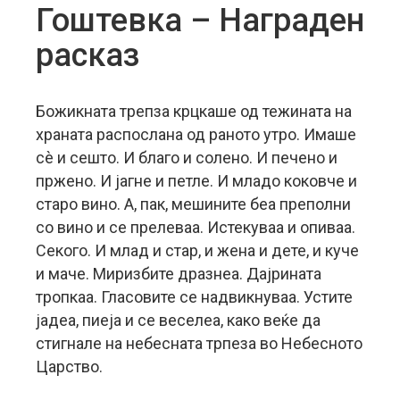
Гоштевка – Награден
расказ
Божикната трепза крцкаше од тежината на
храната распослана од раното утро. Имаше
сè и сешто. И благо и солено. И печено и
пржено. И јагне и петле. И младо коковче и
старо вино. А, пак, мешините беа преполни
со вино и се прелеваа. Истекуваа и опиваа.
Секого. И млад и стар, и жена и дете, и куче
и маче. Миризбите дразнеа. Дајрината
тропкаа. Гласовите се надвикнуваа. Устите
јадеа, пиеја и се веселеа, како веќе да
стигнале на небесната трпеза во Небесното
Царство.