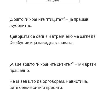
птиците“
„Зошто ги храните птиците?“ – ја прашав
љубопитно.
Девојката се сепна и втренчено ме загледа.
Се збунив и ја наведнав главата
„А вие зошто ги храните ситите?“ – ми врати
прашално.
Не знаев што да одговорам. Навистина,
сите бевме сити и пресити.