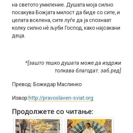
на светото умиление. Душата моја силно
посакува Божјата милост да биде со сите, и
целата вселена, сите луѓе да ја спознаат
колку силно нè љуби Господ, како најсакани
деца.
*[зашто тешко душата може да издржи
толкава благодат. заб.ред]
Превод: Божидар Маслинко
Извор:
http://pravoslaven-sviat.org
Продолжете со читање: