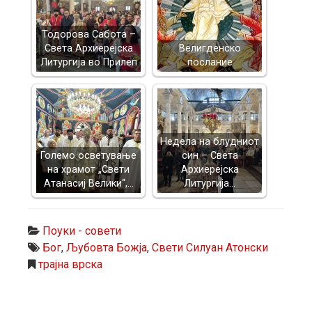
Тодорова Сабота –
Света Архиерејска
Велигденско
Литургија во Прилеп
послание
Недела на блудниот
Големо осветување
син – Света
на храмот „Свети
Архиерејска
Атанасиј Велики“,…
Литургија…
Поуки - совети
Бог
,
Љубовта Божја
,
Свети Силуан Атонски
трајна врска