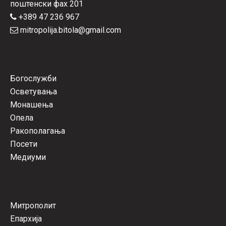
поштенски фах 201
+389 47 236 967
mitropolija.bitola@gmail.com
Богослужби
Осветувања
Монашења
Опела
Ракополагања
Посети
Медиуми
Митрополит
Епархија