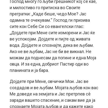
Господ многу го љуби грешникот кој се кае,
и милостиво го притиска во Своите
прегратки: „Каде беше, чедо Мое? Јас
одамна те очекувам.“ Господ ги призива
сите кон Себе Си со евангелски глас:
„Дојдете при Мене сите изморени и Јас ќе
ве успокојам. Дојдете и пијте од живата
вода. Дојдете и спознајте, дека ве љубам.
Ако не ве љубам, Јас не би ве викнал. Не
можам да поднесам да погине и една Моја
овца. И за една, добриот Пастир оди во
планината и ја бара.
Дојдете при Мене, овчички Мои. Јас ве
создадов и ве љубам. Мојата љубов кон вас
Ме доведе на земјата и Јас претрпев сè
заради вашето спасение, и сакам вие да ја
спознаете Мојата љубов и да кажете како