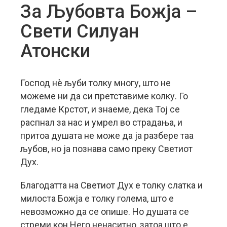
За Љубовта Божја –
Свети Силуан
Атонски
Господ нè љуби толку многу, што не
можеме ни да си претставиме колку. Го
гледаме Крстот, и знаеме, дека Тој се
распнал за нас и умрел во страдања, и
притоа душата не може да ја разбере таа
љубов, но ја познава само преку Светиот
Дух.
Благодатта на Светиот Дух е толку слатка и
милоста Божја е толку голема, што е
невозможно да се опише. Но душата се
стреми кон Него ненаситно, затоа што е