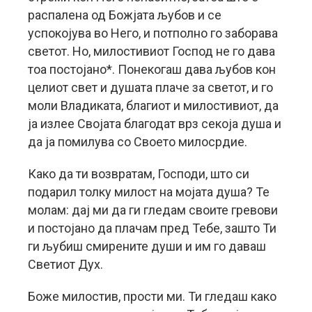
распалена од Божјата љубов и се
успокојува во Него, и потполно го заборава
светот. Но, милостивиот Господ не го дава
тоа постојано*. Понекогаш дава љубов кон
целиот свет и душата плаче за светот, и го
моли Владиката, благиот и милостивиот, да
ја излее Својата благодат врз секоја душа и
да ја помилува со Своето милосрдие.
Како да ти возвратам, Господи, што си
подарил толку милост на мојата душа? Те
молам: дај ми да ги гледам своите гревови
и постојано да плачам пред Тебе, зашто Ти
ги љубиш смирените души и им го даваш
Светиот Дух.
Боже милостив, прости ми. Ти гледаш како