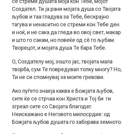
се стреми душата моја кон Тебе, мојот
Создател. Ти ја рани мојата душа со Твојата
љубов и таа гладува за Тебе, бескрајно
тагува и ненаситно се стреми кон Тебе ден
и ноќ, и не сака да гледа во овој свет, макар
и што го сакам, но повеќе од сè го љубам
Творецот, и мојата душа Те бара Тебе.
О, Создателу мој, зошто јас, твојата мала
творба, сум Те повредувал толку многу? Но,
Ти не си спомнувај за моите гревови.
Ако луѓето знаеја каква е Божјата љубов,
сите ќе се стрчаа кон Христа и Тој би ги
згреал сите со Својата благодат.
Неискажано е Неговото милосрдие: од
Божјата љубов душата го заборава земното.