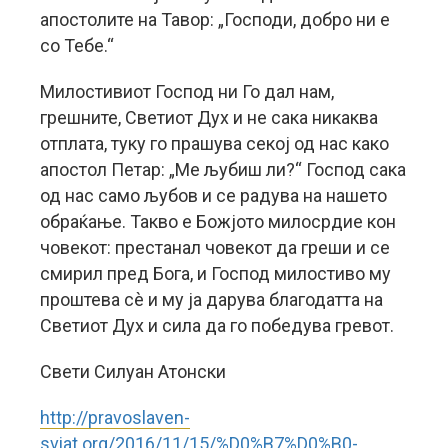
апостолите на Тавор: „Господи, добро ни е
со Тебе.“
Милостивиот Господ ни Го дал нам,
грешните, Светиот Дух и не сака никаква
отплата, туку го прашува секој од нас како
апостол Петар: „Ме љубиш ли?“ Господ сака
од нас само љубов и се радува на нашето
обраќање. Такво е Божјото милосрдие кон
човекот: престанал човекот да греши и се
смирил пред Бога, и Господ милостиво му
проштева сè и му ја дарува благодатта на
Светиот Дух и сила да го победува гревот.
Свети Силуан Атонски
http://pravoslaven-
sviat.org/2016/11/15/%D0%B7%D0%B0-