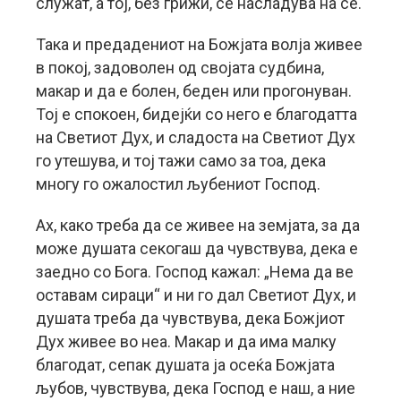
служат, а тој, без грижи, се насладува на сè.
Така и предадениот на Божјата волја живее
в покој, задоволен од својата судбина,
макар и да е болен, беден или прогонуван.
Тој е спокоен, бидејќи со него е благодатта
на Светиот Дух, и сладоста на Светиот Дух
го утешува, и тој тажи само за тоа, дека
многу го ожалостил љубениот Господ.
Ах, како треба да се живее на земјата, за да
може душата секогаш да чувствува, дека е
заедно со Бога. Господ кажал: „Нема да ве
оставам сираци“ и ни го дал Светиот Дух, и
душата треба да чувствува, дека Божјиот
Дух живее во неа. Макар и да има малку
благодат, сепак душата ја осеќа Божјата
љубов, чувствува, дека Господ е наш, а ние