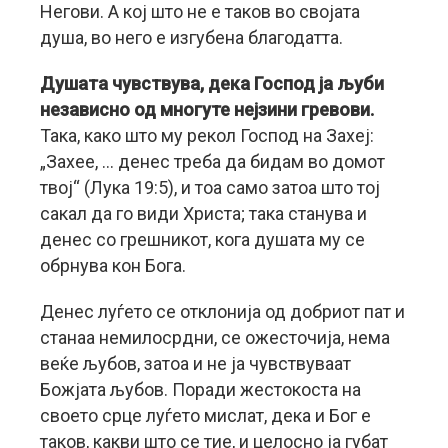
Негови. А кој што не е таков во својата
душа, во него е изгубена благодатта.
Душата чувствува, дека Господ ја љуби
независно од многуте нејзини гревови.
Така, како што му рекол Господ на Захеј:
„Захее, … денес треба да бидам во домот
твој“ (Лука 19:5), и тоа само затоа што тој
сакал да го види Христа; така станува и
денес со грешникот, кога душата му се
обрнува кон Бога.
Денес луѓето се отклонија од добриот пат и
станаа немилосрдни, се ожесточија, нема
веќе љубов, затоа и не ја чувствуваат
Божјата љубов. Поради жестокоста на
своето срце луѓето мислат, дека и Бог е
таков, какви што се тие, и целосно ја губат