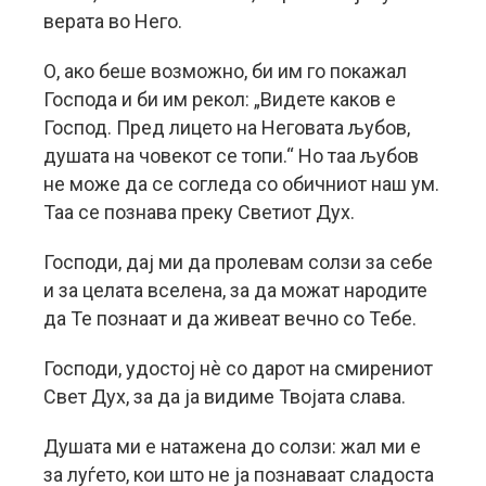
верата во Него.
О, ако беше возможно, би им го покажал
Господа и би им рекол: „Видете каков е
Господ. Пред лицето на Неговата љубов,
душата на човекот се топи.“ Но таа љубов
не може да се согледа со обичниот наш ум.
Таа се познава преку Светиот Дух.
Господи, дај ми да пролевам солзи за себе
и за целата вселена, за да можат народите
да Те познаат и да живеат вечно со Тебе.
Господи, удостој нè со дарот на смирениот
Свет Дух, за да ја видиме Твојата слава.
Душата ми е натажена до солзи: жал ми е
за луѓето, кои што не ја познаваат сладоста