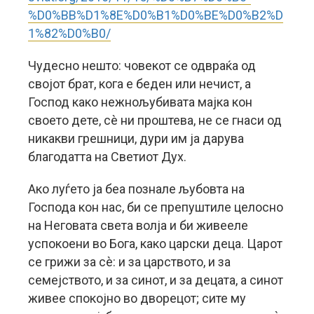
%D0%BB%D1%8E%D0%B1%D0%BE%D0%B2%D
1%82%D0%B0/
Чудесно нешто: човекот се одвраќа од
својот брат, кога е беден или нечист, а
Господ како нежнољубивата мајка кон
своето дете, сè ни проштева, не се гнаси од
никакви грешници, дури им ја дарува
благодатта на Светиот Дух.
Ако луѓето ја беа познале љубовта на
Господа кон нас, би се препуштиле целосно
на Неговата света волја и би живееле
успокоени во Бога, како царски деца. Царот
се грижи за сè: и за царството, и за
семејството, и за синот, и за децата, а синот
живее спокојно во дворецот; сите му