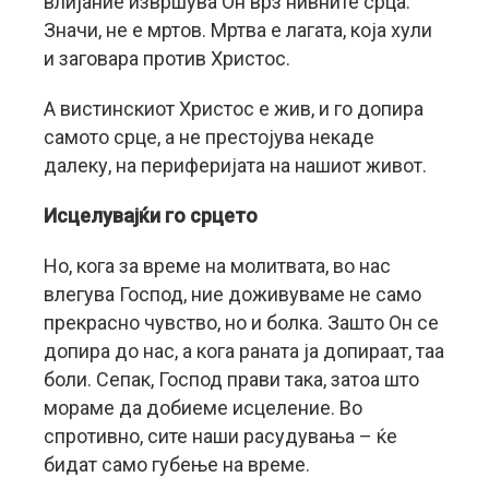
влијание извршува Он врз нивните срца.
Значи, не е мртов. Мртва е лагата, која хули
и заговара против Христос.
А вистинскиот Христос е жив, и го допира
самото срце, а не престојува некаде
далеку, на периферијата на нашиот живот.
Исцелувајќи го срцето
Но, кога за време на молитвата, во нас
влегува Господ, ние доживуваме не само
прекрасно чувство, но и болка. Зашто Он се
допира до нас, а кога раната ја допираат, таа
боли. Сепак, Господ прави така, затоа што
мораме да добиеме исцеление. Во
спротивно, сите наши расудувања – ќе
бидат само губење на време.