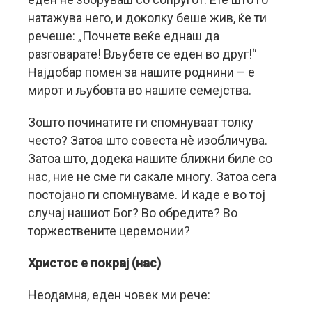
натажува него, и доколку беше жив, ќе ти
речеше: „Почнете веќе еднаш да
разговарате! Вљубете се еден во друг!“
Најдобар помен за нашите роднини – е
мирот и љубовта во нашите семејства.
Зошто починатите ги спомнуваат толку
често? Затоа што совеста нè изобличува.
Затоа што, додека нашите ближни биле со
нас, ние не сме ги сакале многу. Затоа сега
постојано ги спомнуваме. И каде е во тој
случај нашиот Бог? Во обредите? Во
торжествените церемонии?
Христос е покрај (нас)
Неодамна, еден човек ми рече: