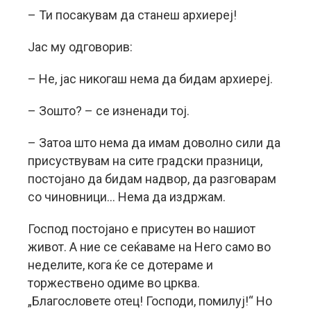
– Ти посакувам да станеш архиереј!
Јас му одговорив:
– Не, јас никогаш нема да бидам архиереј.
– Зошто? – се изненади тој.
– Затоа што нема да имам доволно сили да
присуствувам на сите градски празници,
постојано да бидам надвор, да разговарам
со чиновници… Нема да издржам.
Господ постојано е присутен во нашиот
живот. А ние се сеќаваме на Него само во
неделите, кога ќе се дотераме и
торжествено одиме во црква.
„Благословете отец! Господи, помилуј!“ Но