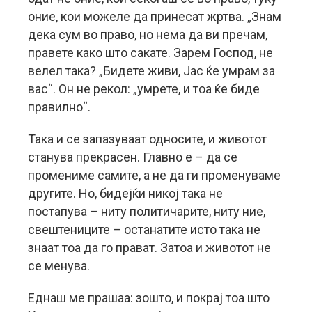
оние, кои можеле да принесат жртва. „Знам
дека сум во право, но нема да ви пречам,
правете како што сакате. Зарем Господ, не
велел така? „Бидете живи, Јас ќе умрам за
вас“. Он не рекол: „умрете, и тоа ќе биде
правилно“.
Така и се запазуваат односите, и животот
станува прекрасен. Главно е – да се
промениме самите, а не да ги променуваме
другите. Но, бидејќи никој така не
постапува – ниту политичарите, ниту ние,
свештениците – останатите исто така не
знаат тоа да го прават. Затоа и животот не
се менува.
Еднаш ме прашаа: зошто, и покрај тоа што