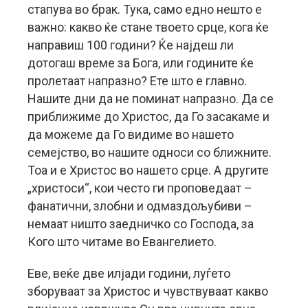
стапува во брак. Тука, само едно нешто е
важно: какво ќе стане твоето срце, кога ќе
направиш 100 години? Ќе најдеш ли
дотогаш време за Бога, или годините ќе
пролетаат напразно? Ете што е главно.
Нашите дни да не поминат напразно. Да се
приближиме до Христос, да Го засакаме и
да можеме да Го видиме во нашето
семејство, во нашите односи со ближните.
Тоа и е Христос во нашето срце. А другите
„христоси“, кои често ги проповедаат –
фанатични, злобни и одмаздољубиви –
немаат ништо заедничко со Господа, за
Кого што читаме во Евангелието.
Еве, веќе две илјади години, луѓето
зборуваат за Христос и чувствуваат какво