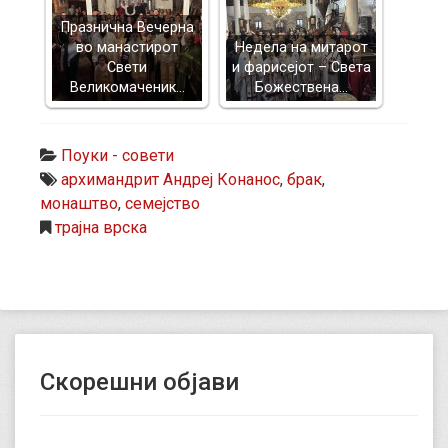
Празнична Вечерна
во манастирот
Недела на митарот
Свети
и фарисејот – Светa
Великомаченик…
Божествена…
Поуки - совети
архимандрит Андреј Конанос
,
брак
,
монаштво
,
семејство
трајна врска
Скорешни објави