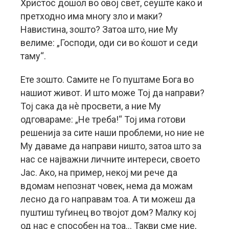
Христос дошол во овој свет, сеуште како и
претходно има многу зло и маки?
Навистина, зошто? Затоа што, ние Му
велиме: „Господи, оди си во ќошот и седи
таму“.
Ете зошто. Самите не Го пуштаме Бога во
нашиот живот. И што може Тој да направи?
Тој сака да нè просвети, а ние Му
одговараме: „Не треба!“ Тој има готови
решенија за сите наши проблеми, но ние не
Му даваме да направи ништо, затоа што за
нас се најважни личните интереси, своето
Јас. Ако, на пример, некој ми рече да
вдомам непознат човек, нема да можам
лесно да го направам тоа. А ти можеш да
пуштиш туѓинец во твојот дом? Малку кој
од нас е способен на тоа… Такви сме ние,