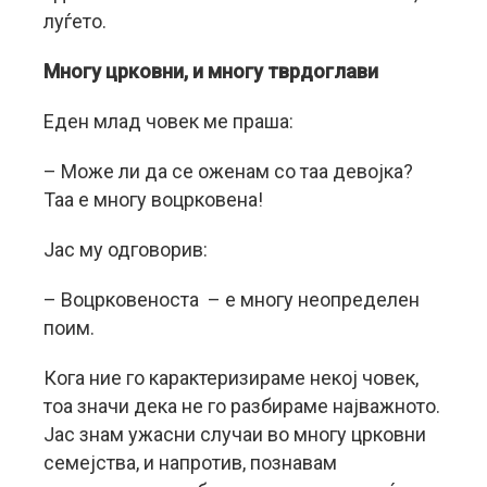
луѓето.
Многу црковни, и многу тврдоглави
Еден млад човек ме праша:
– Може ли да се оженам со таа девојка?
Таа е многу воцрковена!
Јас му одговорив:
– Воцрковеноста – е многу неопределен
поим.
Кога ние го карактеризираме некој човек,
тоа значи дека не го разбираме најважното.
Јас знам ужасни случаи во многу црковни
семејства, и напротив, познавам