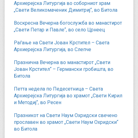
Архиерејска Литургија во соборниот храм
„Свети Великомаченик Димитриј“, во Битола
Воскресна Вечерна богослужба во манастирот
„Свети Петар и Павле“, во село Црнеец
Раѓање на Свети Јован Крстител – Света
Архиерејска Литургија, во Слепче
Празнична Вечерна во манастирот „Свети
Јован Крстител“ – Германски гробишта, во
Битола
Петта недела по Педесетница – Света
Архиерејска Литургија во храмот „Свети Кирил
и Методиј“, во Ресен
Празникот на Свети Наум Охридски свечено
прославен во храмот „Свети Наум Охридски“
во Битола