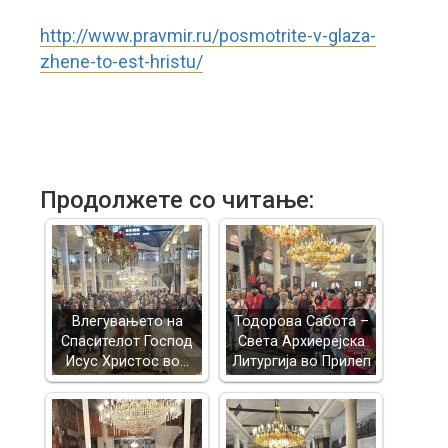
http://www.pravmir.ru/posmotrite-v-glaza-
zhene-to-est-hristu/
Продолжете со читање:
Влегувањето на
Тодорова Сабота –
Спасителот Господ
Света Архиерејска
Исус Христос во…
Литургија во Прилеп