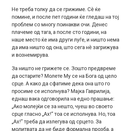
Не треба толку да се грижиме. Сè ќе
помине, и после пет години ќе гледаш на тој
проблем со многу поинакви очи. Денес
плачеме од тага, а после сто години, на
наше место ќе има други луѓе, и ништо нема
да има ништо од она, што сега нè загрижува
и вознемирува.
За ништо не грижете се. Зошто предвреме
да остарите? Молете Му се на Бога од цело
срце. А како да сфатиме дека она што го
просиме се исполнува? Мајка Гаврилија,
еднаш вака одговорила на едно прашање:
„Ако молејќи се за нешто, чуеш во своето
срце гласно „Ах!“ тоа се исполнува. Но, тоа
„Ах!“ треба да излегува од срцето. За
молитвата да не биде формална прозба, а