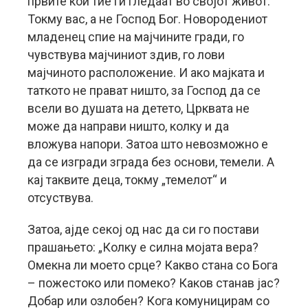
првите кои тие ги гледаат во својот живот.
Токму вас, а не Господ Бог. Новородениот
младенец спие на мајчините гради, го
чувствува мајчиниот здив, го лови
мајчиното расположение. И ако мајката и
таткото не прават ништо, за Господ да се
всели во душата на детето, Црквата не
може да направи ништо, колку и да
вложува напори. Затоа што невозможно е
да се изгради зграда без основи, темели. А
кај таквите деца, токму „темелот“ и
отсуствува.
Затоа, ајде секој од нас да си го постави
прашањето: „Колку е силна мојата вера?
Омекна ли моето срце? Какво стана со Бога
– пожестоко или помеко? Каков станав јас?
Добар или озлобен? Кога комуницирам со