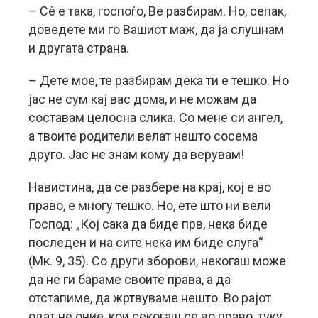
– Сè е така, госпоѓо, Ве разбирам. Но, сепак,
доведете ми го Вашиот маж, да ја слушнам
и другата страна.
– Дете мое, те разбирам дека ти е тешко. Но
јас не сум кај вас дома, и не можам да
составам целосна слика. Со мене си ангел,
а твоите родители велат нешто сосема
друго. Јас не знам кому да верувам!
Навистина, да се разбере на крај, кој е во
право, е многу тешко. Но, ете што ни вели
Господ: „Кој сака да биде прв, нека биде
последен и на сите нека им биде слуга“
(Мк. 9, 35). Со други зборови, некогаш може
да не ги бараме своите права, а да
отстапиме, да жртвуваме нешто. Во рајот
одат не оние, кои секогаш се во право, туку