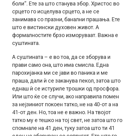
боли“. Ете за што станува збор. Христос во
срцето го исцелува срцето, а не се
занимава со празни, банални прашања. Ете
што е вистински духовен живот. А
формалностите брзо изморуваат. Важна е
суштината.
А суштината – е во тоа, да се зборува и
прави само она, што има смисла. Една
парохијанка ми се јави во паника и ме
праша, дали ѝ се заканува пекол, затоа што
еднаш ѝ се истуриле трошки од просфора.
Или што ќе се случи, ако направила помен
за нејзиниот покоен татко, не на 40-от а на
41-от ден. Но, тоа не е важно. На твојот
татко му е тешко на тој свет, не затоа што го
спомнале на 41 ден, туку затоа што ти 41
еден не зборуваш со сопругот. Ете што го