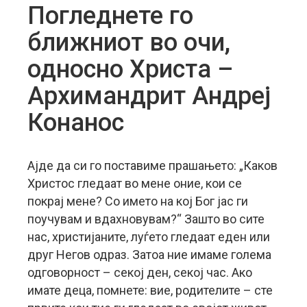
Погледнете го
ближниот во очи,
односно Христа –
Архимандрит Андреј
Конанос
Ајде да си го поставиме прашањетo: „Каков
Христос гледаат во мене оние, кои се
покрај мене? Со името на кој Бог јас ги
поучувам и вдахновувам?“ Зашто во сите
нас, христијаните, луѓето гледаат еден или
друг Негов одраз. Затоа ние имаме голема
одговорност – секој ден, секој час. Ако
имате деца, помнете: вие, родителите – сте