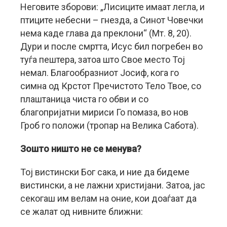
Неговите зборови: „Лисиците имаат легла, и
птиците небесни – гнезда, а Синот Човечки
нема каде глава да преклони“ (Мт. 8, 20).
Дури и после смртта, Исус бил погребен во
туѓа пештера, затоа што Свое место Тој
немал. Благообразниот Јосиф, кога го
симна од Крстот Пречистото Тело Твое, со
плаштаница чиста го обви и со
благопријатни мириси Го помаза, во нов
Гроб го положи (тропар на Велика Сабота).
Зошто ништо не се менува?
Тој вистински Бог сака, и ние да бидеме
вистински, а не лажни христијани. Затоа, јас
секогаш им велам на оние, кои доаѓаат да
се жалат од нивните ближни: