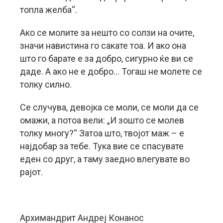
топла желба“.
Ако се молите за нешто со солзи на очите,
значи навистина го сакате тоа. И ако она
што го барате е за добро, сигурно ќе ви се
даде. А ако не е добро… Тогаш не молете се
толку силно.
Се случува, девојка се моли, се моли да се
омажи, а потоа вели: „И зошто се молев
толку многу?“ Затоа што, твојот маж – е
најдобар за тебе. Тука вие се спасувате
еден со друг, а таму заедно влегувате во
рајот.
Архимандрит Андреј Конанос