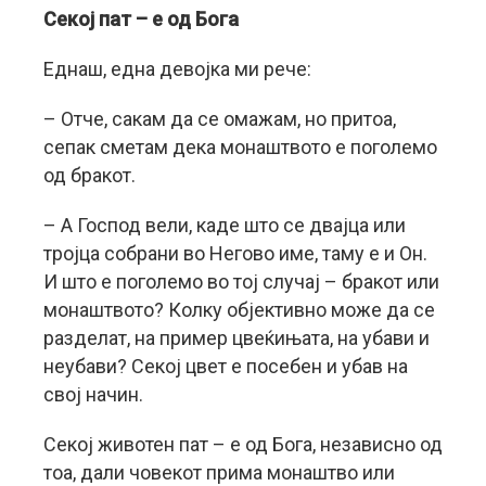
Секој пат – е од Бога
Еднаш, една девојка ми рече:
– Отче, сакам да се омажам, но притоа,
сепак сметам дека монаштвото е поголемо
од бракот.
– А Господ вели, каде што се двајца или
тројца собрани во Негово име, таму е и Он.
И што е поголемо во тој случај – бракот или
монаштвото? Колку објективно може да се
разделат, на пример цвеќињата, на убави и
неубави? Секој цвет е посебен и убав на
свој начин.
Секој животен пат – е од Бога, независно од
тоа, дали човекот прима монаштво или