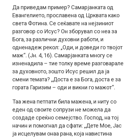
Да приведам пример? Самарјанката од
Евангелието, прославена од Црквата како
света Фотина. Се сеќавате на нејзиниот
разговор со Исус? Он зборувал со неа за
Бога, за различни духовни работи, и
одненадеж рекол: „Оди, и доведи го твојот
маж“. (Јн. 4, 16). Самарјанката многу се
изненадила – тие толку време разговарале
за духовното, зошто Исус решил да ја
смени темата? „Доста е за Бога, доста е за
гората Гаризим – оди и викни го мажот“.
Таа жена петпати била мажена, и ниту со
еден од своите сопрузи не можела да
создаде среќно семејство. Господ, на тој
начин и помогнал да сфати: „Дете Мое, Јас
ја исцелувам онаа рана, која навистина