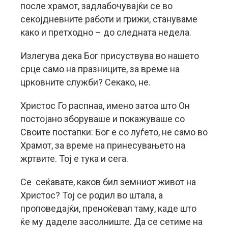
после храмот, задлабочувајќи се во
секојдневните работи и грижи, стануваме
како и претходно – до следната недела.
Излегува дека Бог присуствува во нашето
срце само на празниците, за време на
црковните служби? Секако, не.
Христос Го распнаа, имено затоа што Он
постојано зборуваше и покажуваше со
Своите постапки: Бог е со луѓето, не само во
Храмот, за време на принесувањето на
жртвите. Тој е тука и сега.
Се сеќавате, каков бил земниот живот на
Христос? Тој се родил во штала, а
проповедајќи, преноќевал таму, каде што
ќе му даделе засолниште. Да се сетиме на