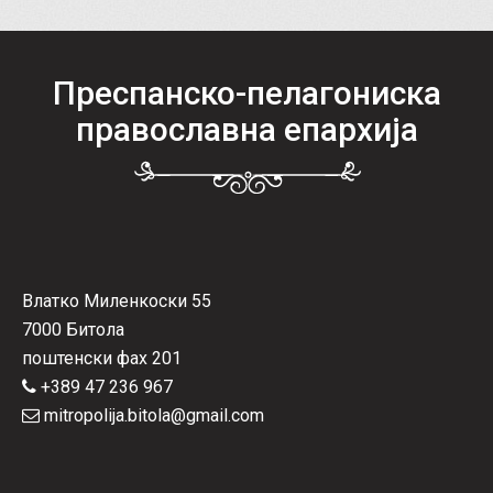
Преспанско-пелагониска
православна епархија
Влатко Миленкоски 55
7000 Битола
поштенски фах 201
+389 47 236 967
mitropolija.bitola@gmail.com