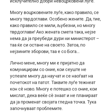
исклучително добри невоцрковени луѓе.
Многу воцрковените луѓе, како правило, се
многу тврдоглави. Особено жените. Да, тие,
како правило се мили, љубезни, но многу
тврдоглави! Ако жената смета така, нејзе
нема да ја преубеди дури ни министерот –
таа ќе си остане на своето. Затоа, по
нејзините зборови, таа е со Бога…
Лично мене, многу ми е пријатно да
комуницирам со оние, кои сеуште не
успеале многу да научат и се наоѓаат на
почетокот на патот. Таквите луѓе тежнеат
кон сè ново. Многу е потешко со оние, кои
мислат, дека веќе сè знаат и не планираат
да ја променат својата гледна точка. Тука
започнуваат проблемите.