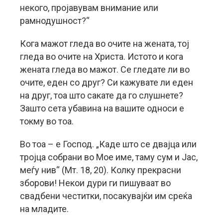
некого, пројавувам внимание или
рамнодушност?“
Кога мажот гледа во очите на жената, тој
гледа во очите на Христа. Истото и кога
жената гледа во мажот. Се гледате ли во
очите, еден со друг? Си кажувате ли еден
на друг, тоа што сакате да го слушнете?
Зашто сета убавина на вашите односи е
токму во тоа.
Во тоа – е Господ. „Каде што се двајца или
тројца собрани во Мое име, таму сум и Јас,
меѓу нив“ (Мт. 18, 20). Колку прекрасни
зборови! Некои дури ги пишуваат во
свадбени честитки, посакувајќи им среќа
на младите.