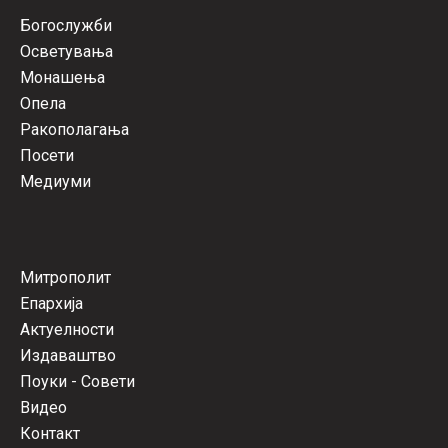
Богослужби
Осветувања
Монашења
Опела
Ракополагања
Посети
Медиуми
Митрополит
Епархија
Актуелности
Издаваштво
Поуки - Совети
Видео
Контакт