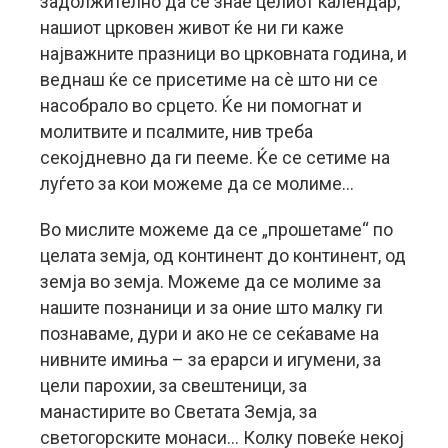
задолжително да се знае целиот календар,
нашиот црковен живот ќе ни ги каже
најважните празници во црковната година, и
веднаш ќе се присетиме на сѐ што ни се
насобрало во срцето. Ќе ни помогнат и
молитвите и псалмите, нив треба
секојдневно да ги пееме. Ќе се сетиме на
луѓето за кои можеме да се молиме…
Во мислите можеме да се „прошетаме“ по
целата земја, од континент до континент, од
земја во земја. Можеме да се молиме за
нашите познаници и за оние што малку ги
познаваме, дури и ако не се сеќаваме на
нивните имиња – за ерарси и игумени, за
цели парохии, за свештеници, за
манастирите во Светата Земја, за
светогорските монаси… Колку повеќе некој