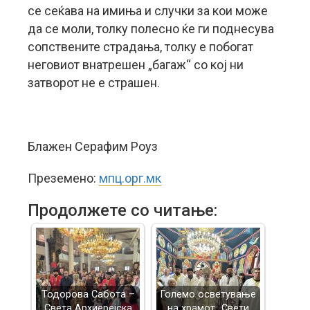
се сеќава на имиња и случки за кои може
да се моли, толку полесно ќе ги поднесува
сопствените страдања, толку е побогат
неговиот внатрешен „багаж“ со кој ни
затворот не е страшен.
Блажен Серафим Роуз
Преземено:
мпц.орг.мк
Продолжете со читање:
Тодорова Сабота –
Големо осветување
Света Архиерејска
на храмот „Свети