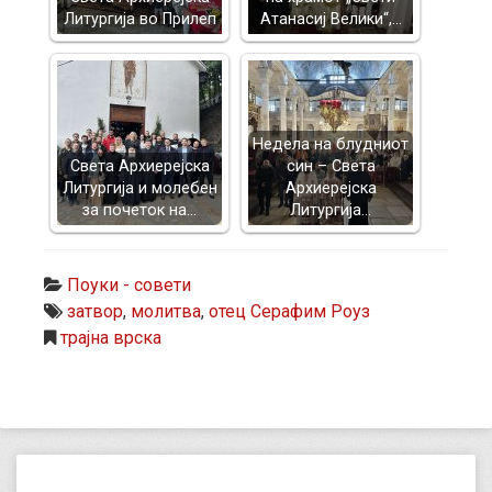
Литургија во Прилеп
Атанасиј Велики“,…
Недела на блудниот
Света Архиерејска
син – Света
Литургија и молебен
Архиерејска
за почеток на…
Литургија…
Поуки - совети
затвор
,
молитва
,
отец Серафим Роуз
трајна врска