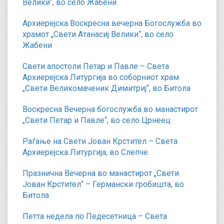
Велики“, во село Жабени
Архиерејска Воскресна вечерна Богослужба во
храмот „Свети Атанасиј Велики“, во село
Жабени
Свети апостоли Петар и Павле – Света
Архиерејска Литургија во соборниот храм
„Свети Великомаченик Димитриј“, во Битола
Воскресна Вечерна богослужба во манастирот
„Свети Петар и Павле“, во село Црнеец
Раѓање на Свети Јован Крстител – Света
Архиерејска Литургија, во Слепче
Празнична Вечерна во манастирот „Свети
Јован Крстител“ – Германски гробишта, во
Битола
Петта недела по Педесетница – Света