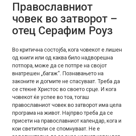
Православниот
човек во затворот –
отец Серафим Роуз
Во критична состојба, кога човекот е лишен
од книги или од каква било надворешна
потпора, може да се потпре на својот
внатрешен „багаж“. Познавањето на
законите и догмите не спасуваат. Треба да
се стекне Христос во своето срце. И кога
човекот ќе успее во тоа, тогаш
православниот човек во затворот има цела
програма на живот.
Најпрво треба да се
присети на православниот календар, кога и
кои светители се спомнуваат. Не е