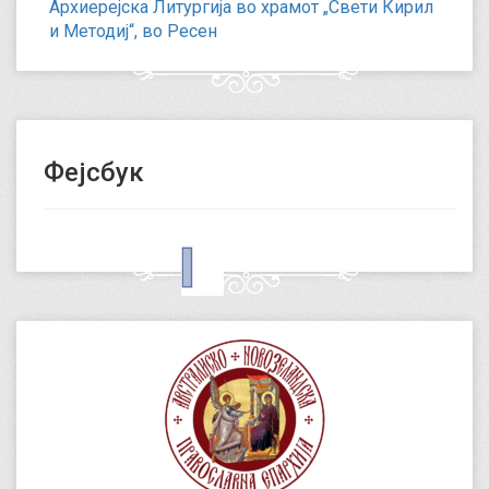
Архиерејска Литургија во храмот „Свети Кирил
и Методиј“, во Ресен
Фејсбук