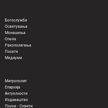
Богослужби
Осветувања
Монашења
Опела
Ракополагања
Посети
Медиуми
Митрополит
Епархија
Актуелности
Издаваштво
Поуки - Совети