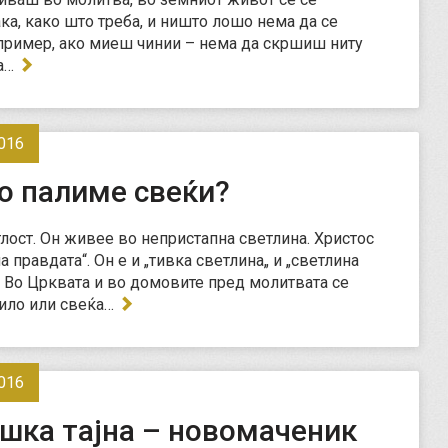
ака, како што треба, и ништо лошо нема да се
 пример, ако миеш чинии – нема да скршиш ниту
ма…
016
о палиме свеќи?
тлост. Он живее во непристапна светлина. Христос
а правдата“. Он е и „тивка светлина„ и „светлина
. Во Црквата и во домовите пред молитвата се
ило или свеќа…
016
шка тајна – новомаченик