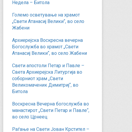
Недела – Битола
Големо осветување на храмот
„Свети Атанасиј Велики“, во село
Жабени
Архиерејска Воскресна вечерна
Богослужба во храмот „Свети
Атанасиј Велики“, во село Жабени
Свети апостоли Петар и Павле –
Света Архиерејска Литургија во
соборниот храм „Свети
Великомаченик Димитриј“, во
Битола
Воскресна Вечерна богослужба во
манастирот „Свети Петар и Павле“,
во село Црнеец
Раѓање на Свети Јован Крстител –