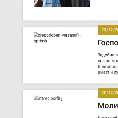
23/12/2
Госп
Задобивањ
неа не мо
Внатрешна
имаат и лу
20/12/2
Молит
Кога преб