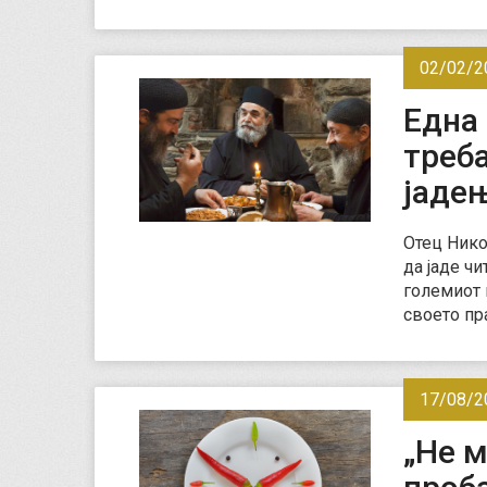
02/02/2
Една 
треб
јаде
Отец Нико
да јадe чи
големиот г
своето пр
17/08/2
„Не м