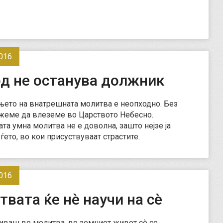
016
од не останува должник
ето на внатрешната молитва е неопходно. Без
жеме да влеземе во Царството Небесно.
та умна молитва не е доволна, зашто нејзе ја
ѓето, во кои присуствуваат страстите.
016
вата ќе нè научи на сè
иваш во молитва, во земниот живот сè се