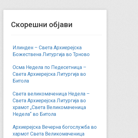
Скорешни објави
Илинден – Света Архиерејска
Божествена Литургија во Трново
Осма Недела по Педесетница –
Света Архиерејска Литургија во
Битола
Света великомаченица Недела –
Света Архиерејска Литургија во
храмот „Света Великомаченица
Недела“ во Битола
Архиерејска Вечерна богослужба во
хармот Света Великомаченица