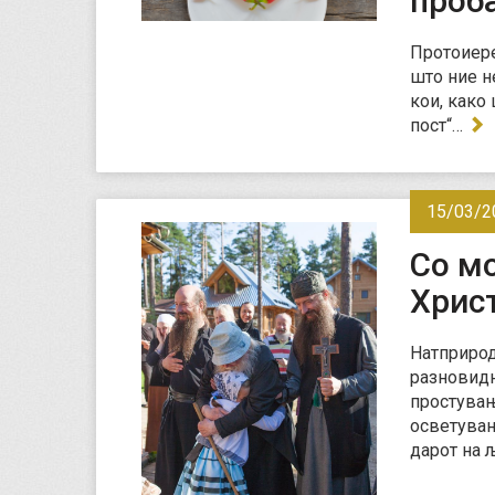
проб
Протоиереj
што ние н
кои, како
пост“…
15/03/2
Со м
Хрис
Натприрод
разновидн
простувањ
осветувањ
дарот на 