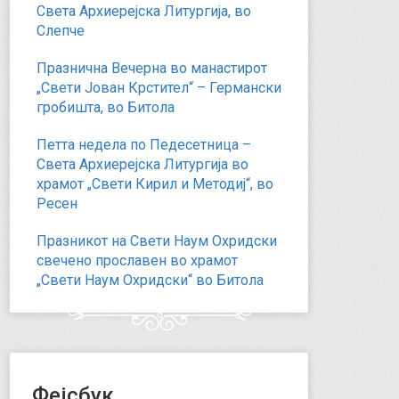
Света Архиерејска Литургија, во
Слепче
Празнична Вечерна во манастирот
„Свети Јован Крстител“ – Германски
гробишта, во Битола
Петта недела по Педесетница –
Света Архиерејска Литургија во
храмот „Свети Кирил и Методиј“, во
Ресен
Празникот на Свети Наум Охридски
свечено прославен во храмот
„Свети Наум Охридски“ во Битола
Фејсбук