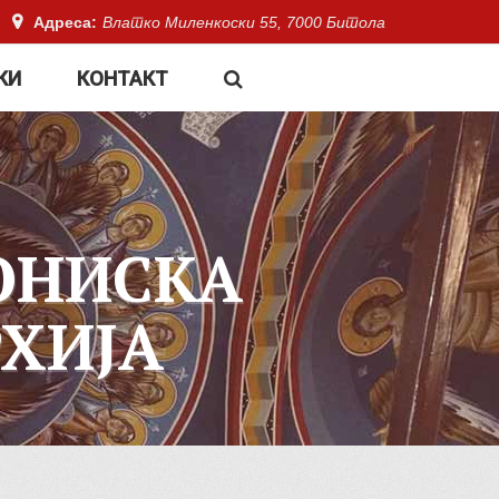
Адреса:
Влатко Миленкоски 55, 7000 Битола
КИ
КОНТАКТ
ОНИСКА
ХИЈА