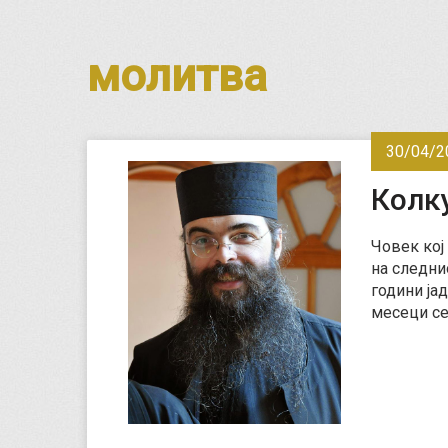
молитва
30/04/2
Колк
Човек кој
на следнио
години јад
месеци с