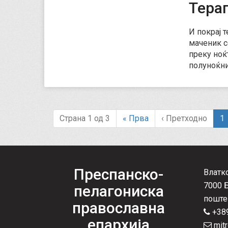
Тера
И покрај 
маченик с
преку ноќ
полуноќни
(
Страна 1 од 3
«
Прва
‹
Претходно
1
c
u
r
r
Преспанско-
Влатк
n
7000 
пелагониска
t
поште
православна
)
+389
епархија
mitr