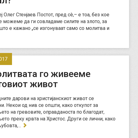
ал?
 Олег Стенjaев Постот, пред сè,– е тоа, без кое
е можеме да ги совладаме силите на злото, за
 што е кажано „се изгонуваат само со молитва и
017
олитвата го живееме
товиот живот
ните дарови на христијанскиот живот се
и. Некои од нив се општи, како откупот за
етo на гревовите, оправданоста по благодат,
етo преку крвта на Христос. Други се лични, како
љубовта,…