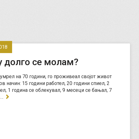
018
у долго се молам?
 умрел на 70 години, го проживеал својот живот
в начин: 15 години работел, 20 години спиел, 2
ел, 1 година се облекувал, 9 месеци се бањал, 7
е…