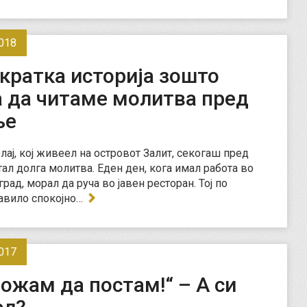
018
кратка историја зошто
а да читаме молитва пред
ње
лај, кој живеел на островот Залит, секогаш пред
тал долга молитва. Еден ден, кога имал работа во
рад, морал да руча во јавен ресторан. Тој по
авило спокојно…
017
ожам да постам!“ – А си