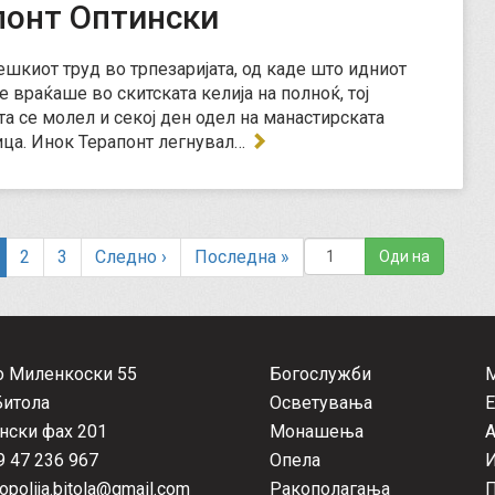
понт Оптински
тешкиот труд во трпезаријата, од каде што идниот
е враќаше во скитската келија на полноќ, тој
та се молел и секој ден одел на манастирската
ца. Инок Терапонт легнувал…
2
3
Следно
›
Последна
»
о Миленкоски 55
Богослужби
e
Битола
Осветувања
Е
нски фах 201
Монашења
А
 47 236 967
Опела
opolija.bitola@gmail.com
Ракополагања
П