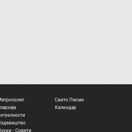
Митрополит
Свето Писмо
пархија
Календар
ктуелности
Издаваштво
оуки - Совети