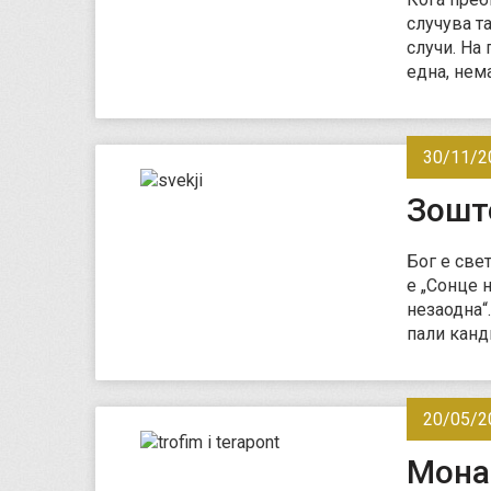
случува т
случи. На
една, не
30/11/2
Зошт
Бог е све
е „Сонце н
незаодна“
пали канд
20/05/2
Мона