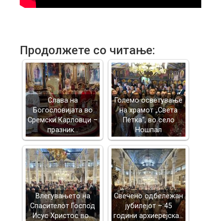
Продолжете со читање:
Слава на
Големо осветување
Богословијата во
на храмот „Света
Сремски Карловци –
Петка“, во село
празник…
Ношпал
Влегувањето на
Свечено одбележан
Спасителот Господ
јубилејот – 45
Исус Христос во…
години архиерејска…