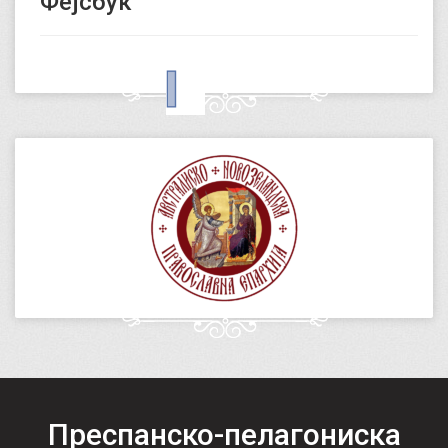
Фејсбук
Преспанско-пелагониска