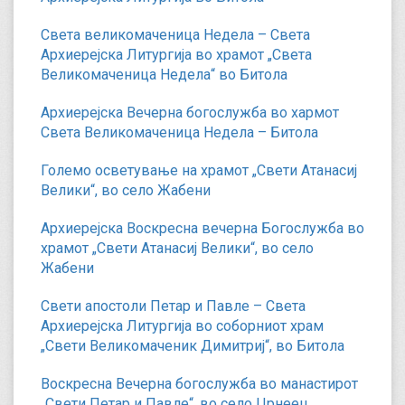
Света великомаченица Недела – Света
Архиерејска Литургија во храмот „Света
Великомаченица Недела“ во Битола
Архиерејска Вечерна богослужба во хармот
Света Великомаченица Недела – Битола
Големо осветување на храмот „Свети Атанасиј
Велики“, во село Жабени
Архиерејска Воскресна вечерна Богослужба во
храмот „Свети Атанасиј Велики“, во село
Жабени
Свети апостоли Петар и Павле – Света
Архиерејска Литургија во соборниот храм
„Свети Великомаченик Димитриј“, во Битола
Воскресна Вечерна богослужба во манастирот
„Свети Петар и Павле“, во село Црнеец