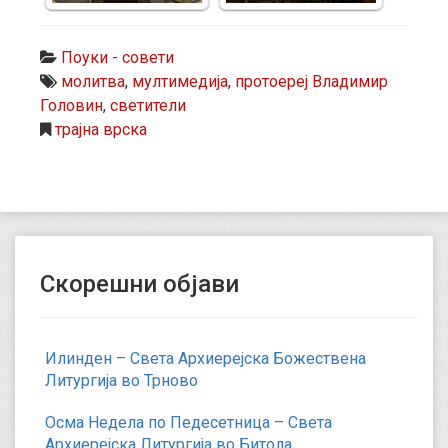
Поуки - совети
молитва
,
мултимедија
,
протоереј Владимир
Головин
,
светители
трајна врска
Скорешни објави
Илинден – Света Архиерејска Божествена
Литургија во Трново
Осма Недела по Педесетница – Света
Архиерејска Литургија во Битола