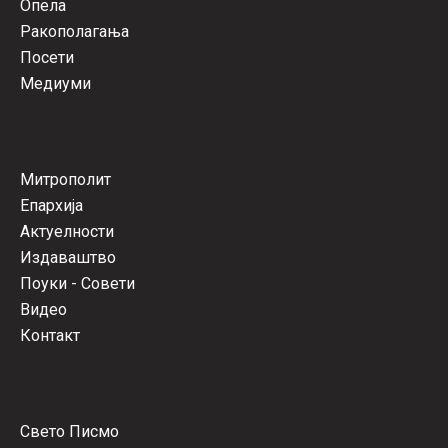
Опела
Ракополагања
Посети
Медиуми
Митрополит
Епархија
Актуелности
Издаваштво
Поуки - Совети
Видео
Контакт
Свето Писмо