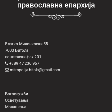
православна епархија
Влатко Миленкоски 55
7000 Битола
поштенски фах 201
+389 47 236 967
mitropolija.bitola@gmail.com
Богослужби
Осветувања
Монашења