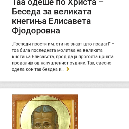
Таа одеше по Христа –
Беседа за великата
кнегиња Елисавета
Фјодоровна
„Господи прости им, оти не знаат што прават!“ –
тоа била последната молитва на великата
кнегиња Елисавета, пред да ја проголта црната
провалија од напуштениот рудник. Таа, свесно
одела кон таа бездна и…