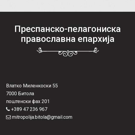
Преспанско-пелагониска
православна епархија
Влатко Миленкоски 55
7000 Битола
поштенски фах 201
+389 47 236 967
mitropolija.bitola@gmail.com