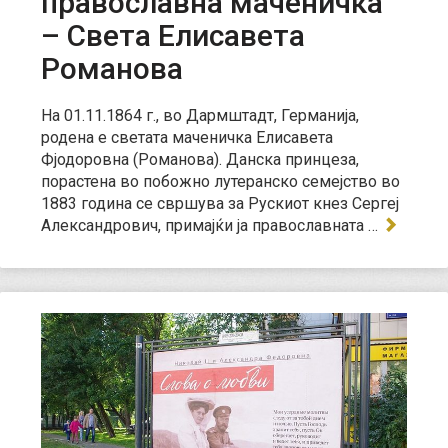
православна маченичка
– Света Елисавета
Романова
На 01.11.1864 г., во Дармштадт, Германија,
родена е светата маченичка Елисавета
Фјодоровна (Романова). Данска принцеза,
порастена во побожно лутеранско семејство во
1883 година се свршува за Рускиот кнез Сергеј
Александрович, примајќи ја православната …