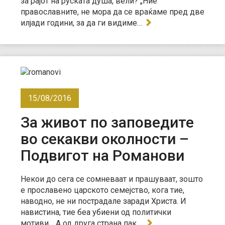
за рајот на руската душа, вели? „Ние
православните, не мора да се враќаме пред две
илјади години, за да ги видиме…
15/08/2016
За живот по заповедите
во секакви околности –
Подвигот на Романови
Некои до сега се сомневаат и прашуваат, зошто
е прославено царското семејство, кога тие,
наводно, не ни пострадале заради Христа. И
навистина, тие беа убиени од политички
мотиви… А од друга страна пак,…