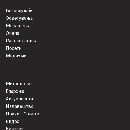
Богослужби
Осветувања
Монашења
Опела
Ракополагања
Посети
Медиуми
Митрополит
Епархија
Актуелности
Издаваштво
Поуки - Совети
Видео
Контакт