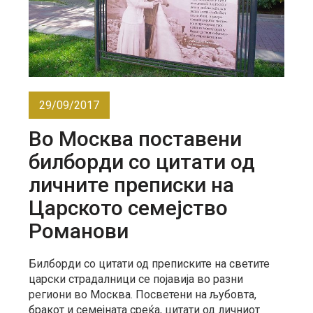
29/09/2017
Во Москва поставени
билборди со цитати од
личните преписки на
Царското семејство
Романови
Билборди со цитати од преписките на светите
царски страдалници се појавија во разни
региони во Москва. Посветени на љубовта,
бракот и семејната среќа, цитати од личниот