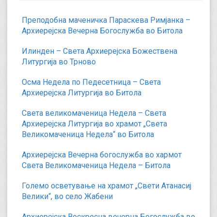
Преподобна маченичка Параскева Римјанка –
Архиерејска Вечерна Богослужба во Битола
Илинден – Света Архиерејска Божествена
Литургија во Трново
Осма Недела по Педесетница – Света
Архиерејска Литургија во Битола
Света великомаченица Недела – Света
Архиерејска Литургија во храмот „Света
Великомаченица Недела“ во Битола
Архиерејска Вечерна богослужба во хармот
Света Великомаченица Недела – Битола
Големо осветување на храмот „Свети Атанасиј
Велики“, во село Жабени
Архиерејска Воскресна вечерна Богослужба во