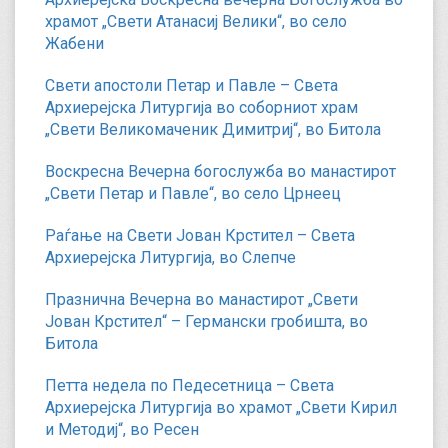
храмот „Свети Атанасиј Велики“, во село
Жабени
Свети апостоли Петар и Павле – Света
Архиерејска Литургија во соборниот храм
„Свети Великомаченик Димитриј“, во Битола
Воскресна Вечерна богослужба во манастирот
„Свети Петар и Павле“, во село Црнеец
Раѓање на Свети Јован Крстител – Света
Архиерејска Литургија, во Слепче
Празнична Вечерна во манастирот „Свети
Јован Крстител“ – Германски гробишта, во
Битола
Петта недела по Педесетница – Света
Архиерејска Литургија во храмот „Свети Кирил
и Методиј“, во Ресен