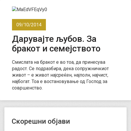
09/10/2014
Дарувајте љубов. За
бракот и семејството
Смислата на бракот е во тоа, да принесува
радост. Се подразбира, дека сопружничкиот
живот – е живот најсреќен, најполн, најчист,
најбогат. Тоа е востановување од Господ за
совршенство.
Скорешни објави