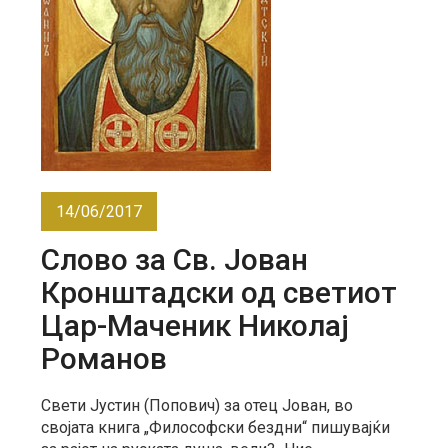
14/06/2017
Слово за Св. Јован
Кронштадски од светиот
Цар-Маченик Николај
Романов
Свети Јустин (Попович) за отец Јован, во
својата книга „Философски бездни“ пишувајќи