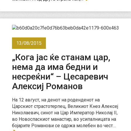
13/08/2015
„Кога јас ќе станам цар,
нема да има бедни и
несреќни“ – Цесаревич
Алексиј Романов
На 12 август, на денот на роденденот на
Царскиот страстотерпец, Великиот Кнез Алексеј
Николаевич, синот на Цар Император Николај II,
во Новоспаскиот манастир, во усипалницата на
бојарите Романови се одржа молебен во чест…