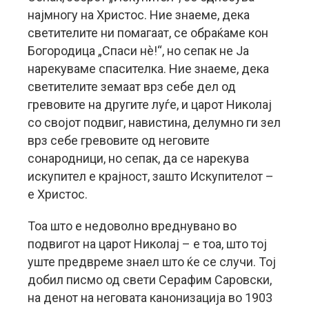
најмногу на Христос. Ние знаеме, дека
светителите ни помагаат, се обраќаме кон
Богородица „Спаси нè!“, но сепак не Ја
нарекуваме спасителка. Ние знаеме, дека
светителите земаат врз себе дел од
гревовите на другите луѓе, и царот Николај
со својот подвиг, навистина, делумно ги зел
врз себе гревовите од неговите
сонародници, но сепак, да се нарекува
искупител е крајност, зашто Искупителот –
е Христос.
Тоа што е недоволно вреднувано во
подвигот на царот Николај – е тоа, што тој
уште предвреме знаел што ќе се случи. Тој
добил писмо од свети Серафим Саровски,
на денот на неговата канонизација во 1903