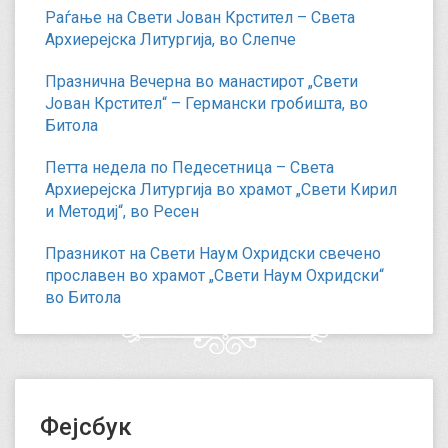
Раѓање на Свети Јован Крстител – Света
Архиерејска Литургија, во Слепче
Празнична Вечерна во манастирот „Свети
Јован Крстител“ – Германски гробишта, во
Битола
Петта недела по Педесетница – Света
Архиерејска Литургија во храмот „Свети Кирил
и Методиј“, во Ресен
Празникот на Свети Наум Охридски свечено
прославен во храмот „Свети Наум Охридски“
во Битола
Фејсбук