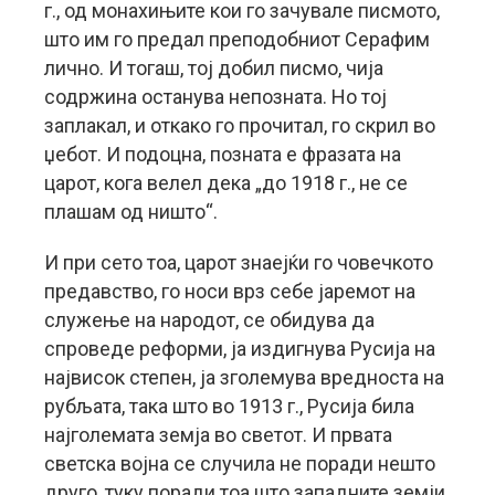
г., од монахињите кои го зачувале писмото,
што им го предал преподобниот Серафим
лично. И тогаш, тој добил писмо, чија
содржина останува непозната. Но тој
заплакал, и откако го прочитал, го скрил во
џебот. И подоцна, позната е фразата на
царот, кога велел дека „до 1918 г., не се
плашам од ништо“.
И при сето тоа, царот знаејќи го човечкото
предавство, го носи врз себе јаремот на
служење на народот, се обидува да
спроведе реформи, ја издигнува Русија на
највисок степен, ја зголемува вредноста на
рубљата, така што во 1913 г., Русија била
најголемата земја во светот. И првата
светска војна се случила не поради нешто
друго, туку поради тоа што западните земји