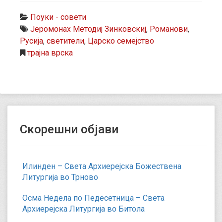
Поуки - совети
Јеромонах Методиј Зинковскиј
,
Романови
,
Русија
,
светители
,
Царско семејство
трајна врска
Скорешни објави
Илинден – Света Архиерејска Божествена
Литургија во Трново
Осма Недела по Педесетница – Света
Архиерејска Литургија во Битола