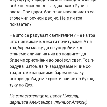
веќе не можеле да гледаат како Русија
расте. При царот, бројот на населението се
зголемил речиси двојно. Не е ли тоа
показател?
На што се радуваат светителите? Не на тоа
што ние викаме, дека ги почитуваме. А на
тоа, барем малку да се уподобиме, да
станеме слични на нив во подвигот да
бидеме христијани во овој зол свет. Тоа ги
радува. Затоа, да ги зарадуваме и ние со
тоа, што ќе направиме барем неколку
чекори, да бидеме христијани не по буква,
туку по Дух.
На страстотерпците: царот Николај,
царицата Александра, принцот Алексиј,