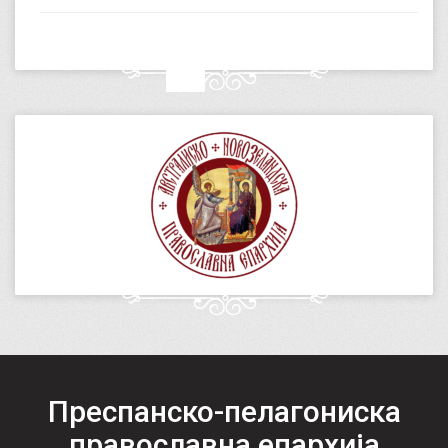
Преспанско-пелагониска
православна епархија