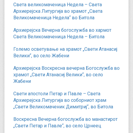
Света великомаченица Недела – Света
Архиерејска Литургија во храмот „Света
Великомаченица Недела“ во Битола
Архиерејска Вечерна богослужба во хармот
Света Великомаченица Недела – Битола
Големо осветување на храмот „Свети Атанасиј
Велики“, во село Жабени
Архиерејска Воскресна вечерна Богослужба во
храмот „Свети Атанасиј Велики“, во село
Жабени
Свети апостоли Петар и Павле – Света
Архиерејска Литургија во соборниот храм
„Свети Великомаченик Димитриј“, во Битола
Воскресна Вечерна богослужба во манастирот
„Свети Петар и Павле“, во село Црнеец