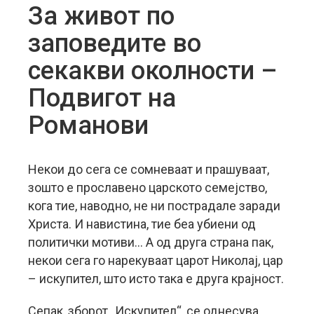
За живот по
заповедите во
секакви околности –
Подвигот на
Романови
Некои до сега се сомневаат и прашуваат,
зошто е прославено царското семејство,
кога тие, наводно, не ни пострадале заради
Христа. И навистина, тие беа убиени од
политички мотиви… А од друга страна пак,
некои сега го нарекуваат царот Николај, цар
– искупител, што исто така е друга крајност.
Сепак, зборот „Искупител“, се однесува