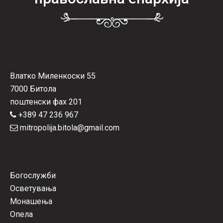
Влатко Миленкоски 55
7000 Битола
поштенски фах 201
+389 47 236 967
mitropolija.bitola@gmail.com
Богослужби
Осветувања
Монашења
Опела