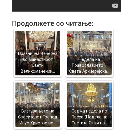
Продолжете со читање:
Празнична Вечерна
во манастирот
Недела на
Свети
Православието –
Великомаченик…
Света Архиерејска…
Влегувањето на
Седма недела по
Спасителот Господ
Пасха (Недела на
Исус Христос во…
Светите Отци на…