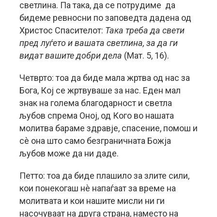
светлина. Па така, да се потрудиме да
бидеме ревносни по заповедта дадена од
Христос Спасителот:
Така треба да свети
пред луѓето и вашата светлина, за да ги
видат вашите добри дела
(Мат. 5, 16).
Четврто: тоа да биде мала жртва од нас за
Бога, Кој се жртвуваше за нас. Еден мал
знак на голема благодарност и светла
љубов спрема Оној, од Кого во нашата
молитва бараме здравје, спасение, помош и
сè она што само безграничната Божја
љубов може да ни даде.
Петто: тоа да биде плашило за злите сили,
кои понекогаш нè напаѓаат за време на
молитвата и кои нашите мисли ни ги
насочуваат на друга страна, наместо на