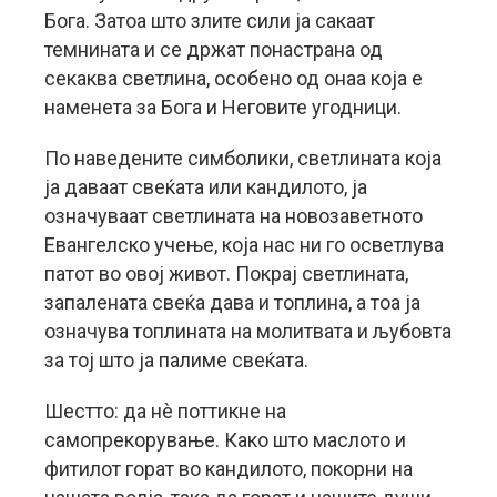
Бога. Затоа што злите сили ја сакаат
темнината и се држат понастрана од
секаква светлина, особено од онаа која е
наменета за Бога и Неговите угодници.
По наведените симболики, светлината која
ја даваат свеќата или кандилото, ја
означуваат светлината на новозаветното
Евангелско учење, која нас ни го осветлува
патот во овој живот. Покрај светлината,
запалената свеќа дава и топлина, а тоа ја
означува топлината на молитвата и љубовта
за тој што ја палиме свеќата.
Шестто: да нè поттикне на
самопрекорување. Како што маслото и
фитилот горат во кандилото, покорни на