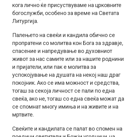
кога лично ќе присуствуваме на црковните
богослужби, особено за време на Светата
Литургија.
Палењето на свеќи и кандила обично се
пропратени со молитва кон Бога за здравје,
спасение и напредување во духовниот
живот за нас самите или за нашите роднини
и пријатели, или пак е молитва за
успокојување на душата на некој наш драг
покојник. Ако се има можност и средства,
тогаш за секоја личност се пали по една
свеќа, ако не, тогаш со една свеќа можат да
се спомнат многу имиња и на живите и на
мртвите.
Свеќите и кандилата се палат во спомен на
поедини светители и Божји угодници, на