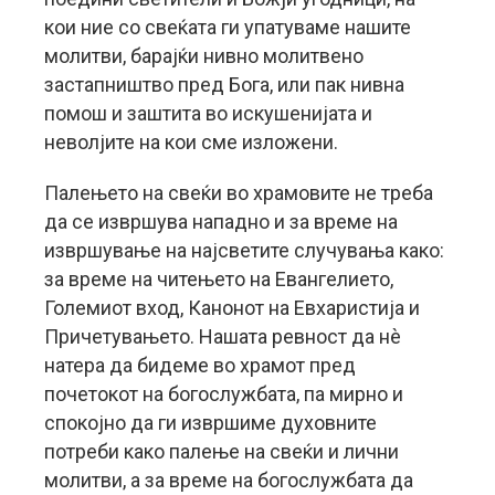
кои ние со свеќата ги упатуваме нашите
молитви, барајќи нивно молитвено
застапништво пред Бога, или пак нивна
помош и заштита во искушенијата и
неволјите на кои сме изложени.
Палењето на свеќи во храмовите не треба
да се извршува нападно и за време на
извршување на најсветите случувања како:
за време на читењето на Евангелието,
Големиот вход, Канонот на Евхаристија и
Причетувањето. Нашата ревност да нè
натера да бидеме во храмот пред
почетокот на богослужбата, па мирно и
спокојно да ги извршиме духовните
потреби како палење на свеќи и лични
молитви, а за време на богослужбата да