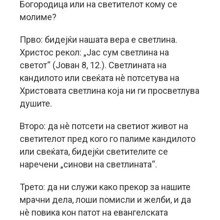
Богородица или на светителот кому се
молиме?
Прво: бидејќи нашата вера е светлина.
Христос рекол: „Јас сум светлина на
светот“ (Јован 8, 12.). Светлината на
кандилото или свеќата нè потсетува на
Христовата светлина која ни ги просветлува
душите.
Второ: да нè потсети на светиот живот на
светителот пред кого го палиме кандилото
или свеќата, бидејќи светителите се
наречени „синови на светлината“.
Трето: да ни служи како прекор за нашите
мрачни дела, лоши помисли и желби, и да
нè повика кон патот на евангелската