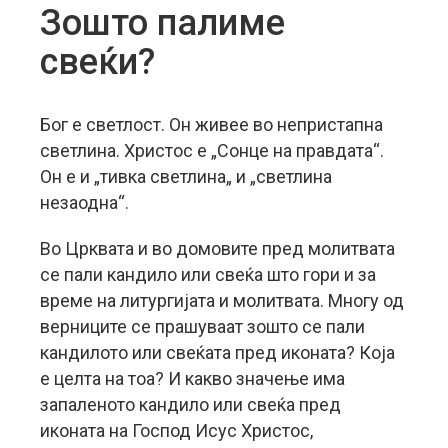
Зошто палиме
свеќи?
Бог е светлост. Он живее во непристапна
светлина. Христос е „Сонце на правдата“.
Он е и „тивка светлина„ и „светлина
незаодна“.
Во Црквата и во домовите пред молитвата
се пали кандило или свеќа што гори и за
време на литургијата и молитвата. Многу од
верниците се прашуваат зошто се пали
кандилото или свеќата пред иконата? Која
е целта на тоа? И какво значење има
запаленото кандило или свеќа пред
иконата на Господ Исус Христос,