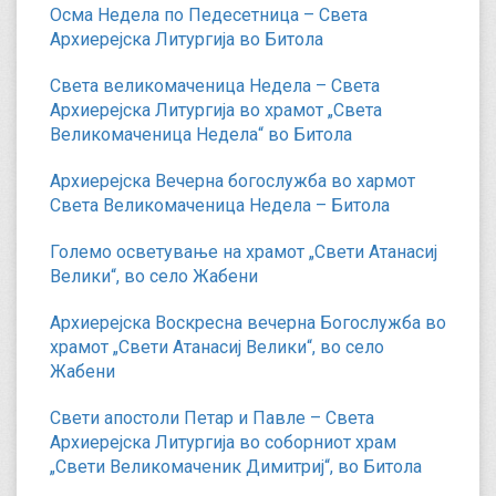
Осма Недела по Педесетница – Света
Архиерејска Литургија во Битола
Света великомаченица Недела – Света
Архиерејска Литургија во храмот „Света
Великомаченица Недела“ во Битола
Архиерејска Вечерна богослужба во хармот
Света Великомаченица Недела – Битола
Големо осветување на храмот „Свети Атанасиј
Велики“, во село Жабени
Архиерејска Воскресна вечерна Богослужба во
храмот „Свети Атанасиј Велики“, во село
Жабени
Свети апостоли Петар и Павле – Света
Архиерејска Литургија во соборниот храм
„Свети Великомаченик Димитриј“, во Битола