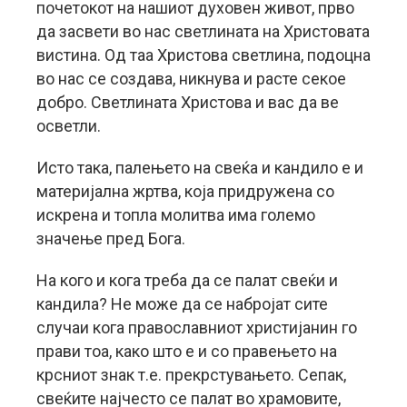
почетокот на нашиот духовен живот, прво
да засвети во нас светлината на Христовата
вистина. Од таа Христова светлина, подоцна
во нас се создава, никнува и расте секое
добро. Светлината Христова и вас да ве
осветли.
Исто така, палењето на свеќа и кандило е и
материјална жртва, која придружена со
искрена и топла молитва има големо
значење пред Бога.
На кого и кога треба да се палат свеќи и
кандила? Не може да се набројат сите
случаи кога православниот христијанин го
прави тоа, како што е и со правењето на
крсниот знак т.е. прекрстувањето. Сепак,
свеќите најчесто се палат во храмовите,