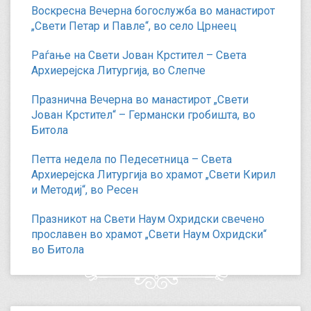
Воскресна Вечерна богослужба во манастирот
„Свети Петар и Павле“, во село Црнеец
Раѓање на Свети Јован Крстител – Света
Архиерејска Литургија, во Слепче
Празнична Вечерна во манастирот „Свети
Јован Крстител“ – Германски гробишта, во
Битола
Петта недела по Педесетница – Света
Архиерејска Литургија во храмот „Свети Кирил
и Методиј“, во Ресен
Празникот на Свети Наум Охридски свечено
прославен во храмот „Свети Наум Охридски“
во Битола