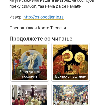
не ја искажеме нашата внатрешна состојба
преку симбол, таа нема да се намали.
Извор:
http://oslobodjenje.rs
Превод: ѓакон Крсте Тасески
Продолжете со читање:
Велигденско
послание
Божикно послание