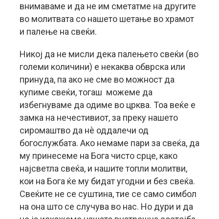
внимаваме и да не им сметатме на другите
во молитвата со нашето шетање во храмот
и палење на свеќи.
Никој да не мисли дека палењето свеќи (во
големи количини) е некаква обврска или
принуда, па ако не сме во можност да
купиме свеќи, тогаш можеме да
избегнуваме да одиме во црква. Тоа веќе е
замка на нечестивиот, за преку нашето
сиромаштво да нè оддалечи од
богослужбата. Ако немаме пари за свеќа, да
му принесеме на Бога чисто срце, како
најсветла свеќа, и нашите топли молитви,
кои на Бога ќе му бидат угодни и без свеќа.
Свеќите не се суштина, тие се само симбол
на она што се случува во нас. Но дури и да