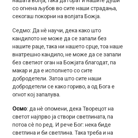
нашата волја, така да горат и нашите души
со огнена љубов во сите наши страдања,
секогаш покорни на волјата Божја.
Седмо: Да нè научи, дека како што
кандилото не може да се запали без
нашите раце, така ни нашето срце, тоа наше
внатрешно кандило, не може да се запали
без светиот оган на Божјата благодат, па
макар и да е исполнето со сите
добродетели. Затоа што сите наши
добродетели се како гориво, а од Бога е
огнот кој запалува.
Осмо
: да нè опомени, дека Творецот на
светот најпрво ја створи светлината, па
потоа сè по ред. И рече Бог: нека биде
светлина и би светлина. Така треба и на