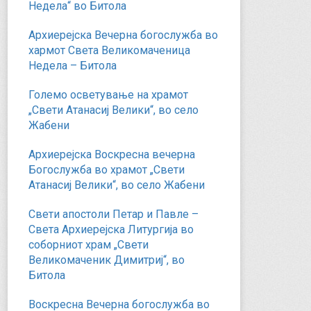
Недела“ во Битола
Архиерејска Вечерна богослужба во
хармот Света Великомаченица
Недела – Битола
Големо осветување на храмот
„Свети Атанасиј Велики“, во село
Жабени
Архиерејска Воскресна вечерна
Богослужба во храмот „Свети
Атанасиј Велики“, во село Жабени
Свети апостоли Петар и Павле –
Света Архиерејска Литургија во
соборниот храм „Свети
Великомаченик Димитриј“, во
Битола
Воскресна Вечерна богослужба во