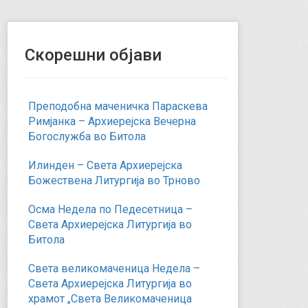
Скорешни објави
Преподобна маченичка Параскева
Римјанка – Архиерејска Вечерна
Богослужба во Битола
Илинден – Света Архиерејска
Божествена Литургија во Трново
Осма Недела по Педесетница –
Света Архиерејска Литургија во
Битола
Света великомаченица Недела –
Света Архиерејска Литургија во
храмот „Света Великомаченица