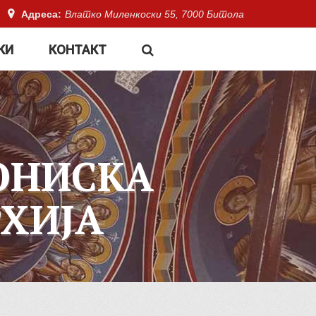
Адреса:
Влатко Миленкоски 55, 7000 Битола
КИ
КОНТАКТ
ОНИСКА
ХИЈА