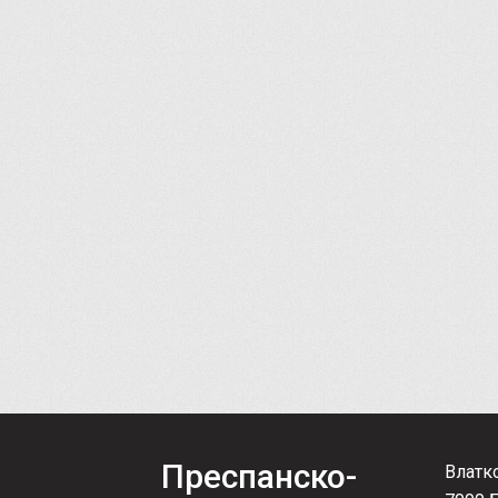
Преспанско-
Влатк