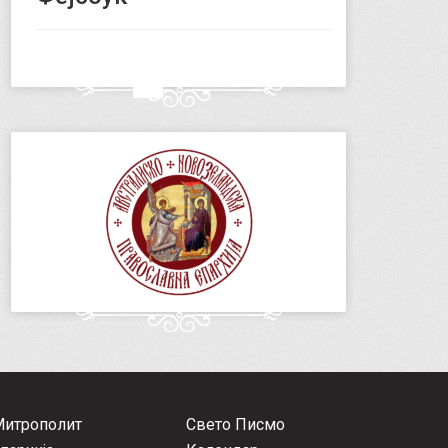
Митрополит
Свето Писмо