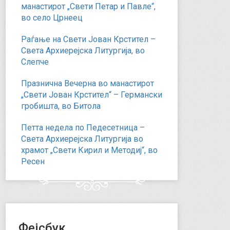
манастирот „Свети Петар и Павле“,
во село Црнеец
Раѓање на Свети Јован Крстител –
Света Архиерејска Литургија, во
Слепче
Празнична Вечерна во манастирот
„Свети Јован Крстител“ – Германски
гробишта, во Битола
Петта недела по Педесетница –
Света Архиерејска Литургија во
храмот „Свети Кирил и Методиј“, во
Ресен
Фејсбук