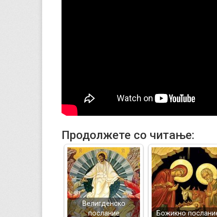
Продолжете со читање:
Велигденско
послание
Божикно послани