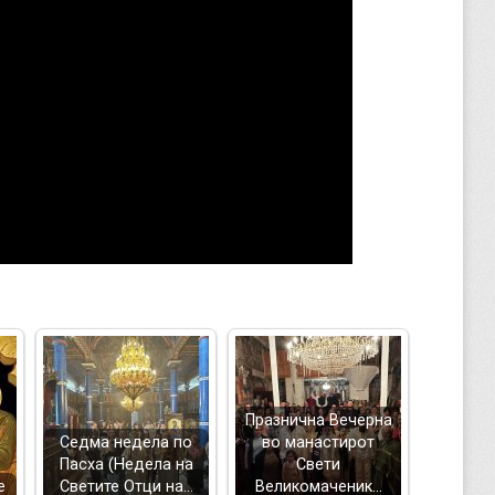
Празнична Вечерна
Седма недела по
во манастирот
Пасха (Недела на
Свети
е
Светите Отци на…
Великомаченик…