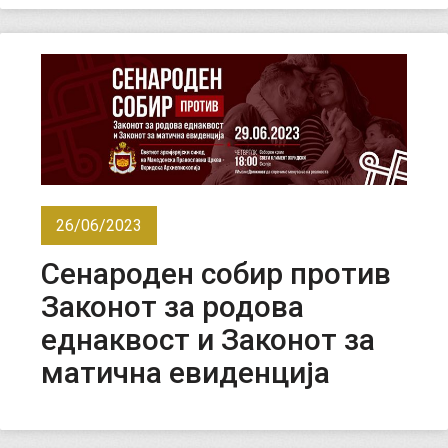
26/06/2023
Сенароден собир против
Законот за родова
еднаквост и Законот за
матична евиденција