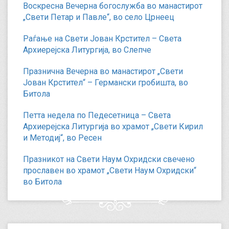
Воскресна Вечерна богослужба во манастирот
„Свети Петар и Павле“, во село Црнеец
Раѓање на Свети Јован Крстител – Света
Архиерејска Литургија, во Слепче
Празнична Вечерна во манастирот „Свети
Јован Крстител“ – Германски гробишта, во
Битола
Петта недела по Педесетница – Света
Архиерејска Литургија во храмот „Свети Кирил
и Методиј“, во Ресен
Празникот на Свети Наум Охридски свечено
прославен во храмот „Свети Наум Охридски“
во Битола