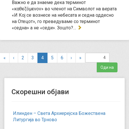
Важно е да знаеме дека терминот
«καθεζόμενον» во членот на Символот на верата
«И Кој се вознесе на небесата и седна оддесно
на Отецот», го преведуваме со терминот
«седна» а не «седи». Зошто?…
(
«
‹
2
3
4
5
6
›
»
c
u
r
r
e
Скорешни објави
n
t
)
Илинден – Света Архиерејска Божествена
Литургија во Трново