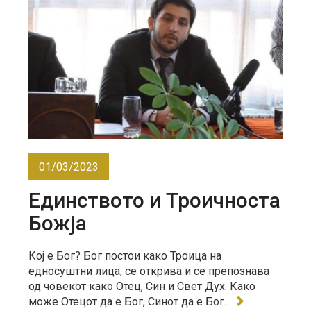
01/03/2023
Единството и Троичноста
Божја
Кој е Бог? Бог постои како Троица на
едносуштни лица, се открива и се препознава
од човекот како Отец, Син и Свет Дух. Како
може Отецот да е Бог, Синот да е Бог…