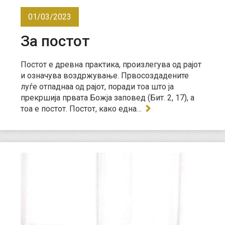
01/03/2023
За постот
Постот е древна практика, произлегува од рајот
и означува воздржување. Првосоздадените
луѓе отпаднаа од рајот, поради тоа што ја
прекршија првата Божја заповед (Бит. 2, 17), а
тоа е постот. Постот, како една…