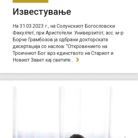
Известување
На 31.03.2023 г., на Солунскиот Богословски
Факултет, при Аристотели Универзитот, асс. м-р
Борче Грамбозов ја одбрани докторската
дисертација со наслов: “Откровението на
Троичниот Бог врз единството на Стариот и
Новиот Завет кај светите…