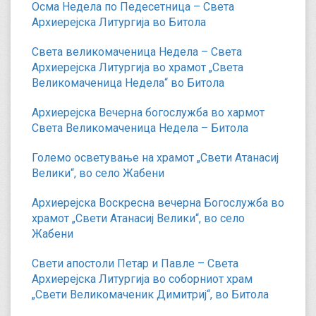
Осма Недела по Педесетница – Света
Архиерејска Литургија во Битола
Света великомаченица Недела – Света
Архиерејска Литургија во храмот „Света
Великомаченица Недела“ во Битола
Архиерејска Вечерна богослужба во хармот
Света Великомаченица Недела – Битола
Големо осветување на храмот „Свети Атанасиј
Велики“, во село Жабени
Архиерејска Воскресна вечерна Богослужба во
храмот „Свети Атанасиј Велики“, во село
Жабени
Свети апостоли Петар и Павле – Света
Архиерејска Литургија во соборниот храм
„Свети Великомаченик Димитриј“, во Битола