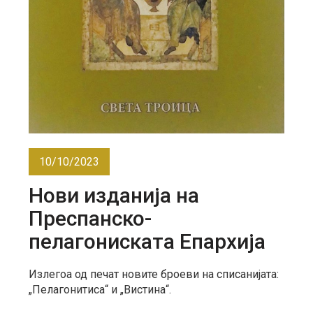
10/10/2023
Нови изданија на
Преспанско-
пелагониската Епархија
Излегоа од печат новите броеви на списанијата:
„Пелагонитиса“ и „Вистина“.