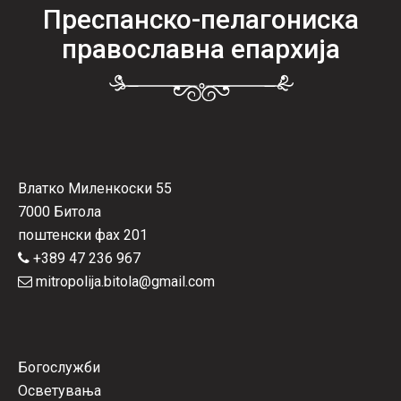
Преспанско-пелагониска
православна епархија
Влатко Миленкоски 55
7000 Битола
поштенски фах 201
+389 47 236 967
mitropolija.bitola@gmail.com
Богослужби
Осветувања