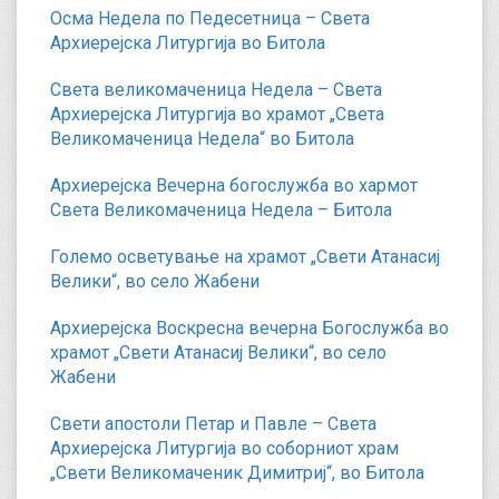
Осма Недела по Педесетница – Света
Архиерејска Литургија во Битола
Света великомаченица Недела – Света
Архиерејска Литургија во храмот „Света
Великомаченица Недела“ во Битола
Архиерејска Вечерна богослужба во хармот
Света Великомаченица Недела – Битола
Големо осветување на храмот „Свети Атанасиј
Велики“, во село Жабени
Архиерејска Воскресна вечерна Богослужба во
храмот „Свети Атанасиј Велики“, во село
Жабени
Свети апостоли Петар и Павле – Света
Архиерејска Литургија во соборниот храм
„Свети Великомаченик Димитриј“, во Битола