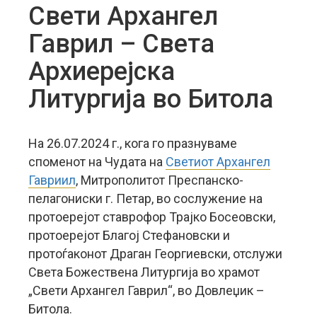
Свети Архангел
Гаврил – Света
Архиерејска
Литургија во Битола
На 26.07.2024 г., кога го празнуваме
споменот на Чудата на
Светиот Архангел
Гавриил
, Митрополитот Преспанско-
пелагониски г. Петар, во сослужение на
протоерејот ставрофор Трајко Босеовски,
протоерејот Благој Стефановски и
протоѓаконот Драган Георгиевски, отслужи
Света Божествена Литургија во храмот
„Свети Архангел Гаврил“, во Довлеџик –
Битола.