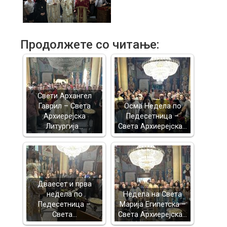
Продолжете со читање:
Свети Архангел
Гаврил – Света
Осма Недела по
Архиерејска
Педесетница –
Литургија…
Света Архиерејска…
Дваесет и прва
недела по
Недела на Света
Педесетница –
Марија Египетска –
Света…
Света Архиерејска…