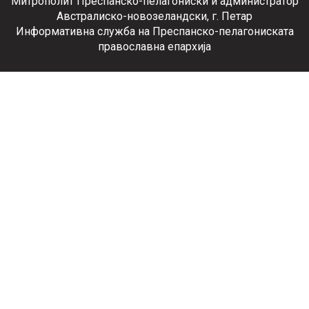
Митрополит Преспанско-пелагониски и администратор
Австралиско-новозеландски, г. Петар
Информативна служба на Преспанско-пелагониската
православна епархија