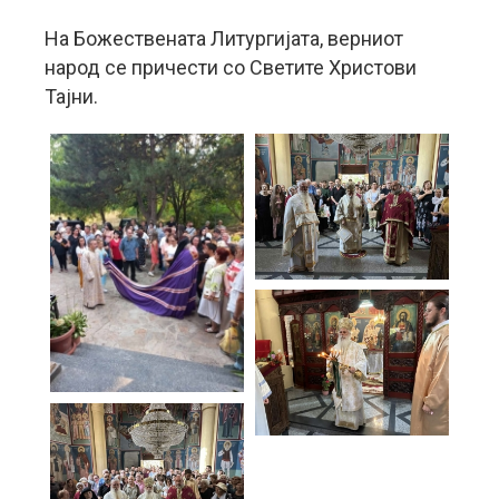
На Божествената Литургијата, верниот
народ се причести со Светите Христови
Тајни.