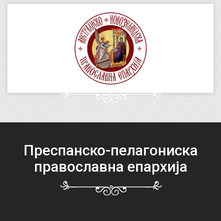
Преспанско-пелагониска
православна епархија