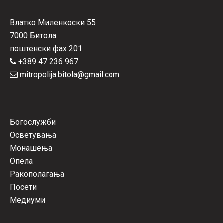
Влатко Миленкоски 55
7000 Битола
поштенски фах 201
+389 47 236 967
mitropolija.bitola@gmail.com
Богослужби
Осветувања
Монашења
Опела
Ракополагања
Посети
Медиуми