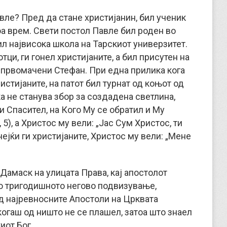
вле? Пред да стане христијанин, бил ученик
тоа врем. Свети постол Павле бил роден во
л највисока школа на Тарскиот универзитет.
ци, ги гонел христијаните, а бил присутен на
 првомачени Стефан. При една прилика кога
ристијаните, на патот бил турнат од коњот од
а не станува збор за создадена светлина,
 и Спасител, на Кого Му се обратил и Му
, 5), а Христос му вели: „Јас Сум Христос, ти
онејќи ги христијаните, Христос му вели: „Мене
 Дамаск на улицата Права, кај апостолот
 по тригодишното негово подвизување,
д најревносните Апостоли на Црквата
когаш од ништо не се плашел, затоа што знаел
иот Бог.