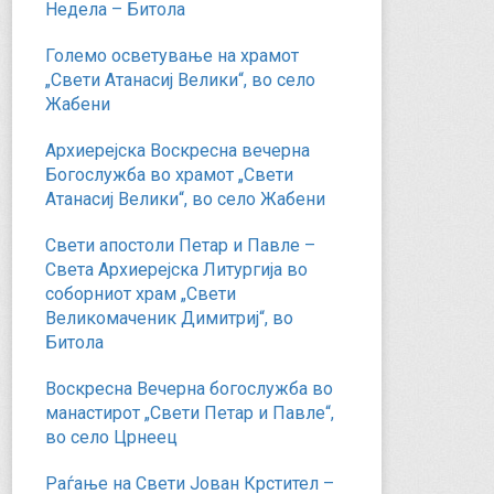
Недела – Битола
Големо осветување на храмот
„Свети Атанасиј Велики“, во село
Жабени
Архиерејска Воскресна вечерна
Богослужба во храмот „Свети
Атанасиј Велики“, во село Жабени
Свети апостоли Петар и Павле –
Света Архиерејска Литургија во
соборниот храм „Свети
Великомаченик Димитриј“, во
Битола
Воскресна Вечерна богослужба во
манастирот „Свети Петар и Павле“,
во село Црнеец
Раѓање на Свети Јован Крстител –