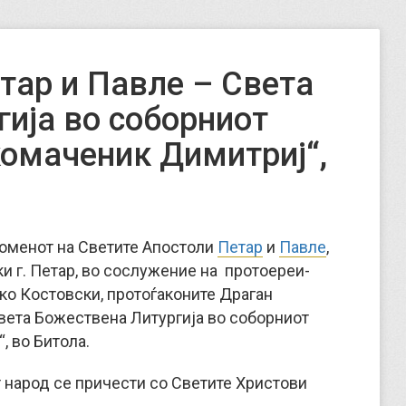
тар и Павле – Света
гија во соборниот
комаченик Димитриј“,
споменот на Светите Апостоли
Петар
и
Павле
,
 г. Петар, во сослужение на протоереи-
ко Костовски, протоѓаконите Драган
Света Божествена Литургија во соборниот
, во Битола.
т народ се причести со Светите Христови