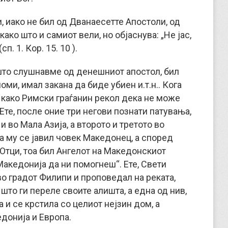
, иако не бил од Дванаесетте Апостоли, од
ако што и самиот вели, но објаснува: „Не јас,
п. 1. Кор. 15. 10 ).
 што слушнавме од денешниот апостол, бил
оми, имал закана да биде убиен и.т.н.. Кога
ј како Римски граѓанин рекол дека не може
Ете, после оние три негови познати патувања,
и во Мала Азија, а второто и третото во
а му се јавил човек Македонец, а според
Отци, тоа бил Ангелот на Македонскиот
 Македонија да ни помогнеш“. Ете, Свети
о градот Филипи и проповедал на реката,
што ги переле своите алишта, а една од нив,
а и се крстила со целиот нејзин дом, а
едонија и Европа.