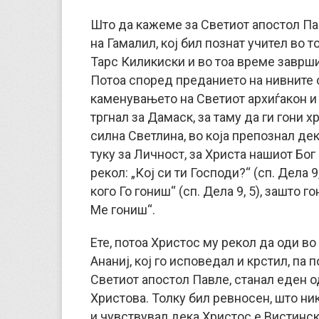
Што да кажеме за Светиот апостол Па
на Гамалил, кој бил познат учител во 
Тарс Киликиски и во тоа време заврши
Потоа според преданието на нивните от
каменувањето на Светиот архиѓакон и
тргнал за Дамаск, за таму да ги гони х
силна Светлина, во која препознал дек
туку за Личност, за Христа нашиот Бог
рекол: „Кој си ти Господи?“ (сп. Дела 9
кого Го гониш“ (сп. Дела 9, 5), зашто г
Ме гониш“.
Ете, потоа Христос му рекол да оди во
Ананиј, кој го исповедал и крстил, па
Светиот апостол Павле, станал еден о
Христова. Толку бил ревносен, што ни
и чувствувал дека Христос е Вистинск