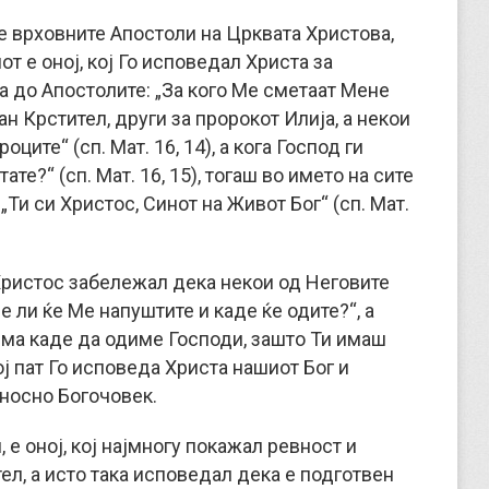
е врховните Апостоли на Црквата Христова,
т е оној, кој Го исповедал Христа за
а до Апостолите: „За кого Ме сметаат Мене
ан Крстител, други за пророкот Илија, а некои
ците“ (сп. Мат. 16, 14), а кога Господ ги
те?“ (сп. Мат. 16, 15), тогаш во името на сите
„Ти си Христос, Синот на Живот Бог“ (сп. Мат.
 Христос забележал дека некои од Неговите
е ли ќе Ме напуштите и каде ќе одите?“, а
ема каде да одиме Господи, зашто Ти имаш
ој пат Го исповеда Христа нашиот Бог и
дносно Богочовек.
 е оној, кој најмногу покажал ревност и
ел, а исто така исповедал дека е подготвен