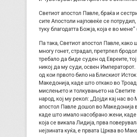
Светиот апостол Павле, браќа и сестри
сите Апостоли најповеќе се потрудил, к
туку благодатта Божја, која е во мене“ (с
Па така, Светиот апостол Павле, како
многу гонет, страдал, претрпел бродол
требало да биде суден од Евреите, то
никој да му суди, освен Императорот. 
од кои првото било на Блискиот Исток 
Македонија, каде што откако во Троад
мислењето и толкувањето на Светите 
народ, кој му рекол: „Дојди кај нас во
апостол Павле дошол во Македонија в
каде што имало насобрано жени, каде 
која се викала Лидија, прва поверувал
нејзината куќа, е првата Црква во Мак