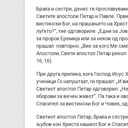
Браќа и сестри, денес ги прославувам
Светите апостоли Петар и Павле. Првио
вистински Бог, на прашањето на Христ
луѓето?“, тие одговориле: „Едни за Јов
за пророк Еремија или за некои од проро
прашал повторно: „Вие за кого Ме смета
Апостоли, Свети апостол Петар рекол: 
16, 16).
При друга прилика, кога Господ Исус
ученици Го напуштаат, ги прашал: „И ви
Светиот апостол Петар одговорил: „Н
зборови за вечен живот“. Па така и ов
Спасител за вистински Бог и Човек, о
Светиот апостол Петар, браќа и сестри,
љубов кон Христа нашиот Бог и Спасит