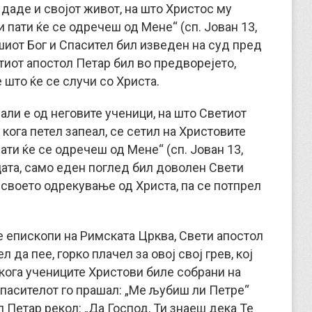
 даде и својот живот, на што Христос му
и пати ќе се одречеш од Мене“ (сп. Јован 13,
ашиот Бог и Спасител бил изведен на суд пред
тиот апостол Петар бил во предворејето,
 што ќе се случи со Христа.
и дали е од неговите ученици, на што Светиот
 кога петел запеал, се сетил на Христовите
пати ќе се одречеш од Мене“ (сп. Јован 13,
цата, само еден поглед бил доволен Свети
 своето одрекување од Христа, па се потпрел
 епископи на Римската Црква, Свети апостол
л да пее, горко плачел за овој свој грев, кој
 кога учениците Христови биле собрани на
Спасителот го прашал: „Ме љубиш ли Петре“
ол Петар рекол: „Да Господ, Ти знаеш дека Те