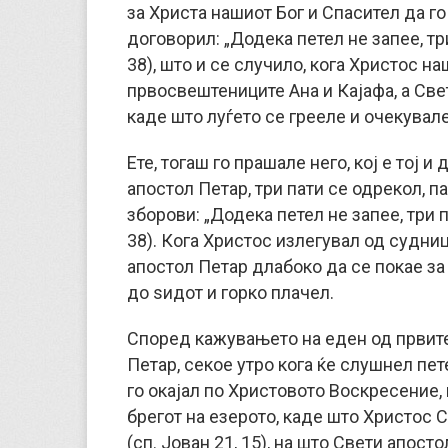
за Христа нашиот Бог и Спасител да го
договорил: „Додека петел не запее, тр
38), што и се случило, кога Христос н
првосвештениците Ана и Кајафа, а Све
каде што луѓето се грееле и очекувале
Ете, тогаш го прашале него, кој е тој 
апостол Петар, три пати се одрекол, па
зборови: „Додека петел не запее, три 
38). Кога Христос излегувал од судни
апостол Петар длабоко да се покае за
до ѕидот и горко плачел.
Според кажувањето на еден од првите
Петар, секое утро кога ќе слушнел пете
го окајал по Христовото Воскресение,
брегот на езерото, каде што Христос 
(сп. Јован 21, 15), на што Свети апост