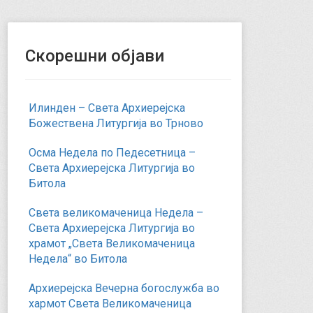
Скорешни објави
Илинден – Света Архиерејска
Божествена Литургија во Трново
Осма Недела по Педесетница –
Света Архиерејска Литургија во
Битола
Света великомаченица Недела –
Света Архиерејска Литургија во
храмот „Света Великомаченица
Недела“ во Битола
Архиерејска Вечерна богослужба во
хармот Света Великомаченица