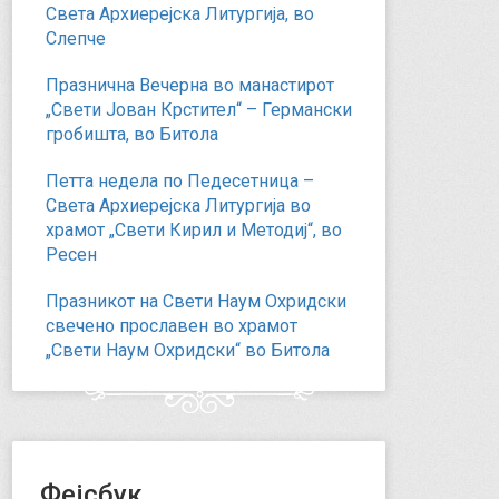
Света Архиерејска Литургија, во
Слепче
Празнична Вечерна во манастирот
„Свети Јован Крстител“ – Германски
гробишта, во Битола
Петта недела по Педесетница –
Света Архиерејска Литургија во
храмот „Свети Кирил и Методиј“, во
Ресен
Празникот на Свети Наум Охридски
свечено прославен во храмот
„Свети Наум Охридски“ во Битола
Фејсбук