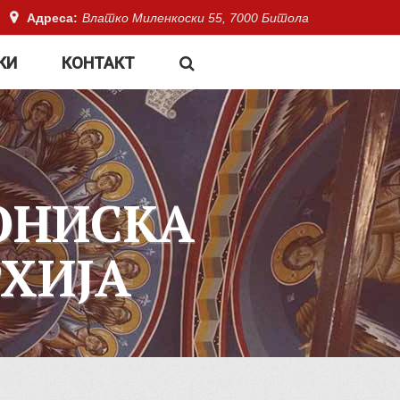
Адреса:
Влатко Миленкоски 55, 7000 Битола
КИ
КОНТАКТ
ОНИСКА
ХИЈА