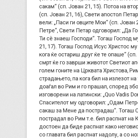
сакам“ (сп. Јован 21, 15). Потоа на в
(сп. Јован 21, 16), Свети апостол Пета
вели: „Паси ги овците Мои“ (сп. Јован 
Петре“, Свети Петар одговорил: „Да Г
Ти сè знаеш Господи“. Тогаш Господ му
21, 17). Тогаш Господ Исус Христос м
кога ќе остариш друг ќе те опаше“ (сп. 
смрт ќе го заврши животот Светиот ап
голем гоните на Црквата Христова, Ри
страдањето, па кога бил на излезот на 
доаѓал во Рим и го прашал, според зб
изговорени на латински: „Quo Vadis Do
Спасителот му одговорил: „Одам Петре
сакаш за Мене да пострадаш“. Тогаш С
пострадал во Рим т.е. бил распнат на 
достоен да биде распнат како неговио
со главата бил распнат надолу, а со но