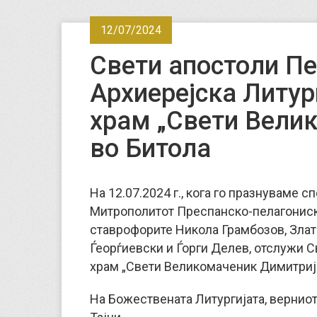
12/07/2024
Свети апостоли Пе
Архиерејска Литур
храм „Свети Вели
во Битола
На 12.07.2024 г., кога го празнуваме 
Митрополитот Преспанско-пелагониски
ставрофорите Никола Грамбозов, Злат
Ѓеорѓиевски и Ѓорги Делев, отслужи 
храм „Свети Великомаченик Димитриј“
На Божествената Литургијата, вернио