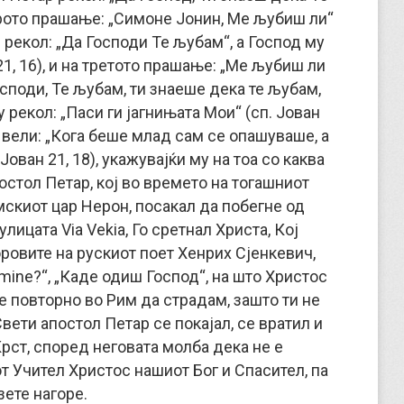
торото прашање: „Симоне Јонин, Ме љубиш ли“
р рекол: „Да Господи Те љубам“, а Господ му
21, 16), и на третото прашање: „Ме љубиш ли
осподи, Те љубам, ти знаеше дека те љубам,
 рекол: „Паси ги јагнињата Мои“ (сп. Јован
у вели: „Кога беше млад сам се опашуваше, а
Јован 21, 18), укажувајќи му на тоа со каква
остол Петар, кој во времето на тогашниот
мскиот цар Нерон, посакал да побегне од
улицата Via Vekia, Го сретнал Христа, Кој
оровите на рускиот поет Хенрих Сјенкевич,
mine?“, „Каде одиш Господ“, на што Христос
 повторно во Рим да страдам, зашто ти не
вети апостол Петар се покајал, се вратил и
Крст, според неговата молба дека не е
т Учител Христос нашиот Бог и Спасител, па
зете нагоре.