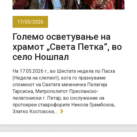
17/05/2026
Големо осветување на
храмот „Света Петка“, во
село Ношпал
На 17.05.2026 г., во Шестата недела по Пасха
(Недела на слепиот), кога го празнуваме
споменот на Светата маченичка Пелагија
Тарсиска, Митрополитот Преспанско-
пелагониски г. Петар, во сослужение на
протоереи ставрофорите Никола Грамбозов,
Златко Костовски,…