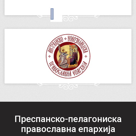
Преспанско-пелагониска
православна епархија