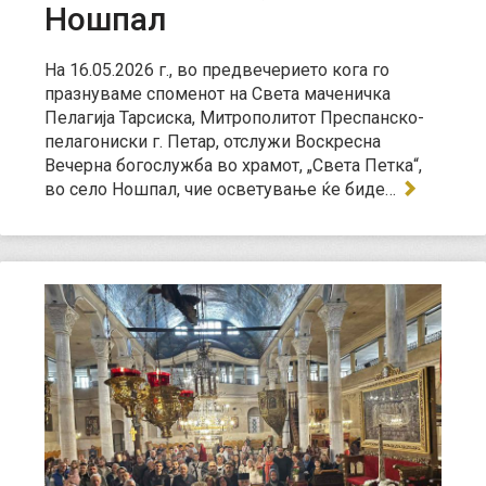
Ношпал
На 16.05.2026 г., во предвечерието кога го
празнуваме споменот на Света маченичка
Пелагија Тарсиска, Митрополитот Преспанско-
пелагониски г. Петар, отслужи Воскресна
Вечерна богослужба во храмот, „Света Петка“,
во село Ношпал, чие осветување ќе биде…