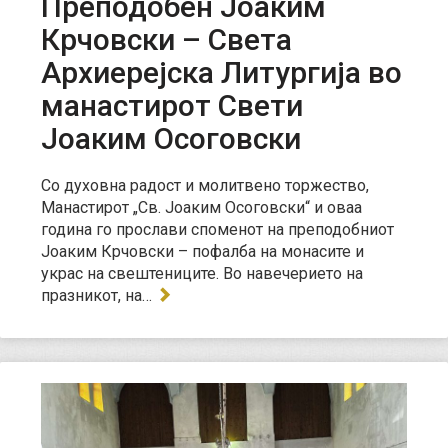
Преподобен Јоаким
Крчовски – Света
Архиерејска Литургија во
манастирот Свети
Јоаким Осоговски
Со духовна радост и молитвено торжество,
Манастирот „Св. Јоаким Осоговски“ и оваа
година го прослави споменот на преподобниот
Јоаким Крчовски – пофалба на монасите и
украс на свештениците. Во навечерието на
празникот, на…