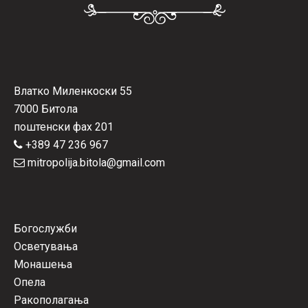
Влатко Миленкоски 55
7000 Битола
поштенски фах 201
+389 47 236 967
mitropolija.bitola@gmail.com
Богослужби
Осветувања
Монашења
Опела
Ракополагања