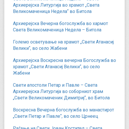
Архиерејска Литургија во храмот „Света
Великомаченица Недела“ во Битола
Архиерејска Вечерна богослужба во хармот
Света Великомаченица Недела – Битола
Големо осветување на храмот „Свети Атанасиј
Велики“, во село Жабени
Архиерејска Воскресна вечерна Богослужба во
храмот „Свети Атанасиј Велики“, во село
Жабени
Свети апостоли Петар и Павле – Света
Архиерејска Литургија во соборниот храм
„Свети Великомаченик Димитриј“, во Битола
Воскресна Вечерна богослужба во манастирот
„Свети Петар и Павле“, во село Црнеец
Раѓање на Свети Јован Крстител – Света