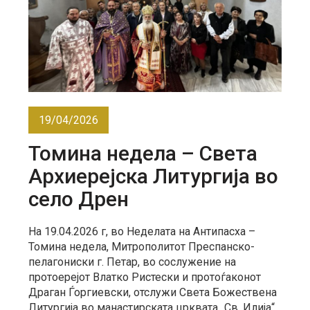
19/04/2026
Томина недела – Света
Архиерејска Литургија во
село Дрен
На 19.04.2026 г, во Неделата на Антипасха –
Томина недела, Митрополитот Преспанско-
пелагониски г. Петар, во сослужение на
протоерејот Влатко Ристески и протоѓаконот
Драган Ѓоргиевски, отслужи Света Божествена
Литургија во манастирската црквата „Св. Илија“,