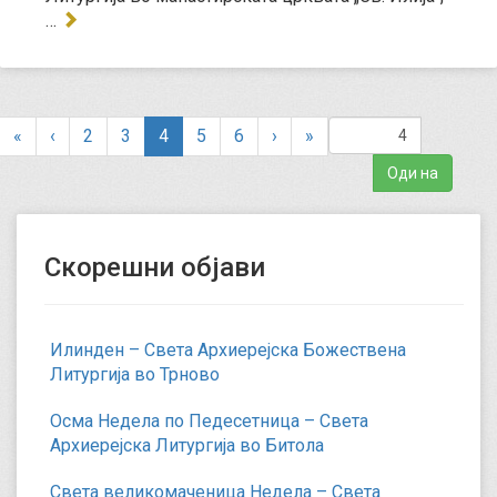
…
(
«
‹
2
3
4
5
6
›
»
c
u
r
r
e
Скорешни објави
n
t
)
Илинден – Света Архиерејска Божествена
Литургија во Трново
Осма Недела по Педесетница – Света
Архиерејска Литургија во Битола
Света великомаченица Недела – Света