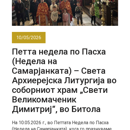
10/05/2026
Петта недела по Пасха
(Недела на
Самарјанката) – Света
Архиерејска Литургија во
соборниот храм „Свети
Великомаченик
Димитриј“, во Битола
На 10.05.2026 г., во Петтата Недела по Пасха
(Недела на Самарјанката), кога го празнуваме