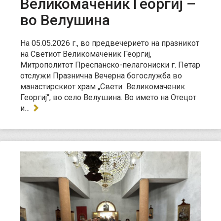
Великомаченик Георгиј –
во Велушина
На 05.05.2026 г., во предвечерието на празникот
на Светиот Великомаченик Георгиј,
Митрополитот Преспанско-пелагониски г. Петар
отслужи Празнична Вечерна богослужба во
манастирскиот храм „Свети Великомаченик
Георгиј“, во село Велушина. Во името на Отецот
и…