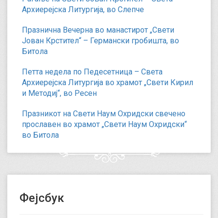
Архиерејска Литургија, во Слепче
Празнична Вечерна во манастирот „Свети
Јован Крстител“ – Германски гробишта, во
Битола
Петта недела по Педесетница – Света
Архиерејска Литургија во храмот „Свети Кирил
и Методиј“, во Ресен
Празникот на Свети Наум Охридски свечено
прославен во храмот „Свети Наум Охридски“
во Битола
Фејсбук