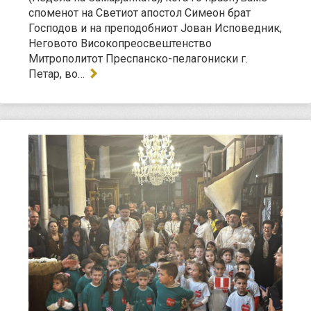
споменот на Светиот апостол Симеон брат
Господов и на преподобниот Јован Исповедник,
Неговото Високопреосвештенство
Митрополитот Преспанско-пелагониски г.
Петар, во…