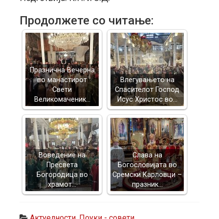
Продолжете со читање:
Празнична Вечерна
во манастирот
Влегувањето на
Свети
Спасителот Господ
Великомаченик…
Исус Христос во…
Воведение на
Слава на
Пресвета
Богословијата во
Богородица во
Сремски Карловци –
храмот…
празник…
Актуелности
,
Поуки - совети