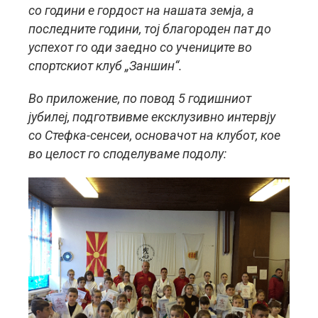
со години е гордост на нашата земја, а
последните години, тој благороден пат до
успехот го оди заедно со учениците во
спортскиот клуб „Заншин“.
Во приложение, по повод 5 годишниот
јубилеј, подготвивме ексклузивно интервју
со Стефка-сенсеи, основачот на клубот, кое
во целост го споделуваме подолу: