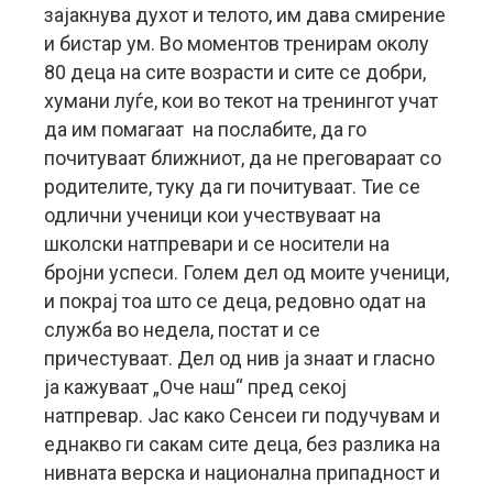
зајакнува духот и телото, им дава смирение
и бистар ум. Во моментов тренирам околу
80 деца на сите возрасти и сите се добри,
хумани луѓе, кои во текот на тренингот учат
да им помагаат на послабите, да го
почитуваат ближниот, да не преговараат со
родителите, туку да ги почитуваат. Тие се
одлични ученици кои учествуваат на
школски натпревари и се носители на
бројни успеси. Голем дел од моите ученици,
и покрај тоа што се деца, редовно одат на
служба во недела, постат и се
причестуваат. Дел од нив ја знаат и гласно
ја кажуваат „Оче наш“ пред секој
натпревар. Јас како Сенсеи ги подучувам и
еднакво ги сакам сите деца, без разлика на
нивната верска и национална припадност и