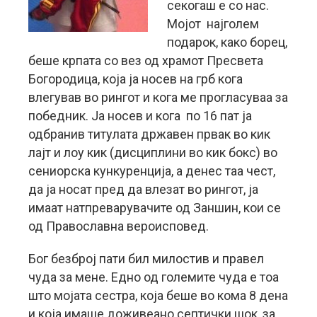
секогаш е со нас.
Мојот најголем
подарок, како борец,
беше крпата со вез од храмот Пресвета
Богородица, која ја носев на грб кога
влегував во рингот и кога ме прогласуваа за
победник. Ја носев и кога по 16 пат ја
одбранив титулата државен првак во кик
лајт и лоу кик (дисциплини во кик бокс) во
сениорска кункуренција, а денес таа чест,
да ја носат пред да влезат во рингот, ја
имаат натпреварувачите од Заншин, кои се
од Православна вероисповед.
Бог безброј пати бил милостив и правел
чуда за мене. Едно од големите чуда е тоа
што мојата сестра, која беше во кома 8 дена
и која имаше доживеано септички шок, за