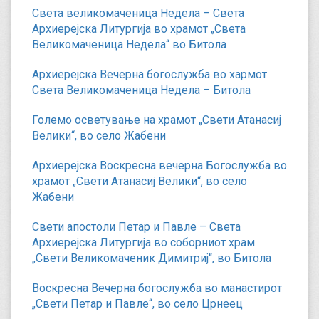
Света великомаченица Недела – Света
Архиерејска Литургија во храмот „Света
Великомаченица Недела“ во Битола
Архиерејска Вечерна богослужба во хармот
Света Великомаченица Недела – Битола
Големо осветување на храмот „Свети Атанасиј
Велики“, во село Жабени
Архиерејска Воскресна вечерна Богослужба во
храмот „Свети Атанасиј Велики“, во село
Жабени
Свети апостоли Петар и Павле – Света
Архиерејска Литургија во соборниот храм
„Свети Великомаченик Димитриј“, во Битола
Воскресна Вечерна богослужба во манастирот
„Свети Петар и Павле“, во село Црнеец