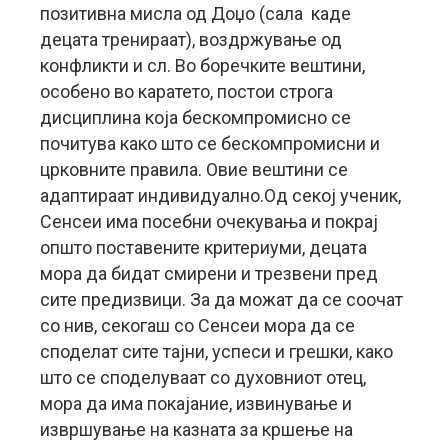
позитивна мисла од Доџо (сала каде
децата тренираат), воздржување од
конфликти и сл. Во боречките вештини,
особено во каратето, постои строга
дисциплина која бескомпромисно се
почитува како што се бескомпромисни и
црковните правила. Овие вештини се
адаптираат индивидуално.Од секој ученик,
Сенсеи има посебни очекувања и покрај
општо поставените критериуми, децата
мора да бидат смирени и трезвени пред
сите предизвици. За да можат да се соочат
со нив, секогаш со Сенсеи мора да се
споделат сите тајни, успеси и грешки, како
што се споделуваат со духовниот отец,
мора да има покајание, извинување и
извршување на казната за кршење на