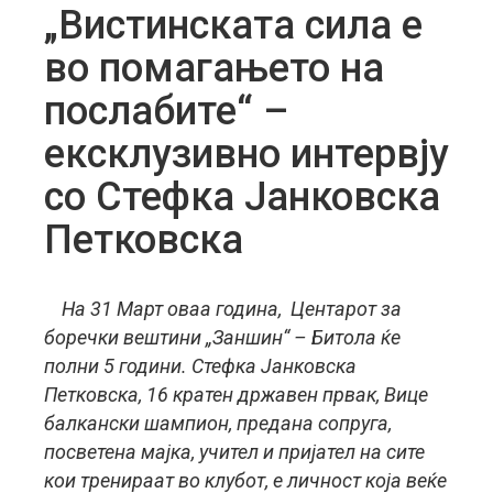
„Вистинската сила е
во помагањето на
послабите“ –
ексклузивно интервју
со Стефка Јанковска
Петковска
На 31 Март оваа година, Центарот за
боречки вештини „Заншин“ – Битола ќе
полни 5 години. Стефка Јанковска
Петковска, 16 кратен државен првак, Вице
балкански шампион, предана сопруга,
посветена мајка, учител и пријател на сите
кои тренираат во клубот, е личност која веќе