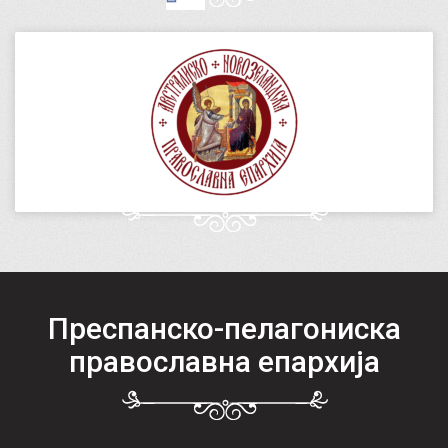
Преспанско-пелагониска
православна епархија