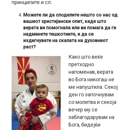
принципите и сл.
Можете ли да споделите нешто со нас од
вашиот христијански опит, каде што
верата ви помогнала или ви помага да ги
надминете тешкотиите, и да се
издигнувате на скалата на духовниот
раст?
Како што веќе
претходно
напоменав, верата
во Бога никогаш не
ме напуштила. Секој
ден го започнувам
со молитва и секоја
вечер му се
заблагодарувам на
Бога, бидејќи