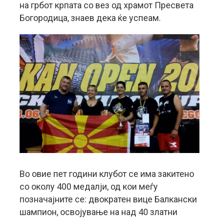
на грбот крпата со вез од храмот Пресвета
Богородица, знаев дека ќе успеам.
Во овие пет години клубот се има закитено
со околу 400 медалји, од кои меѓу
позначајните се: двократен вице Балкански
шампион, освојување на над 40 златни