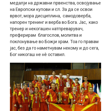
медалји на државни првенства, освојување
на Европски купови и сл. За да се освои
врвот, мора дисциплина, самодоверба,
напорен тренинг и верба во Бога. Јас, како
тренер и некогашен натпреварувач,
преферирам благослов, молитва и
поклонување во Божји храм. Тоа го правам
јас, без да го наметнувам некому и до сега,
Бог никогаш не нè оставил.