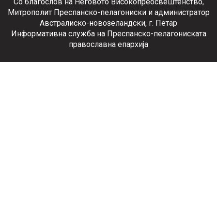
Со благослов на Неговото Високопреосвештенство,
Митрополит Преспанско-пелагониски и администратор
Австралиско-новозеландски, г. Петар
Информативна служба на Преспанско-пелагониската
православна епархија