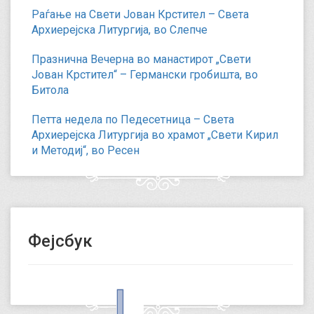
Раѓање на Свети Јован Крстител – Света
Архиерејска Литургија, во Слепче
Празнична Вечерна во манастирот „Свети
Јован Крстител“ – Германски гробишта, во
Битола
Петта недела по Педесетница – Света
Архиерејска Литургија во храмот „Свети Кирил
и Методиј“, во Ресен
Фејсбук