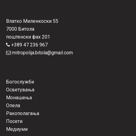
Влатко Миленкоски 55
7000 Битола
поштенски фах 201
+389 47 236 967
mitropolija.bitola@gmail.com
Богослужби
Осветувања
Монашења
Опела
Ракополагања
Посети
Медиуми