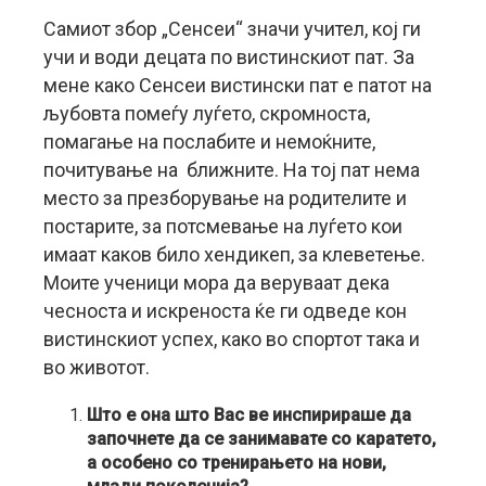
Самиот збор „Сенсеи“ значи учител, кој ги
учи и води децата по вистинскиот пат. За
мене како Сенсеи вистински пат е патот на
љубовта помеѓу луѓето, скромноста,
помагање на послабите и немоќните,
почитување на ближните. На тој пат нема
место за презборување на родителите и
постарите, за потсмевање на луѓето кои
имаат каков било хендикеп, за клеветење.
Моите ученици мора да веруваат дека
чесноста и искреноста ќе ги одведе кон
вистинскиот успех, како во спортот така и
во животот.
Што е она што Вас ве инспирираше да
започнете да се занимавате со каратето,
а особено со тренирањето на нови,