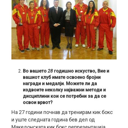
Во вашето
28
годишно искуство, Вие и
вашиот клуб имате освоено бројни
награди и медалји
.
Можете ли да
издвоите неколку најважни методи и
дисциплини кои се потребни за да се
освои врвот?
На 27 години почнав да тренирам кик бокс
и уште следната година бев дел од
Македонската кик бокс репрезентација,