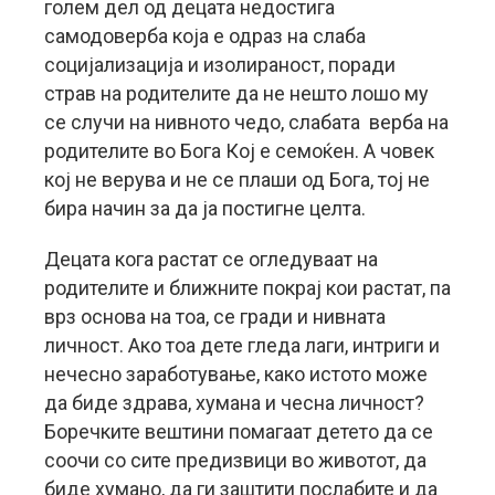
голем дел од децата недостига
самодоверба која е одраз на слаба
социјализација и изолираност, поради
страв на родителите да не нешто лошо му
се случи на нивното чедо, слабата верба на
родителите во Бога Кој е семоќен. А човек
кој не верува и не се плаши од Бога, тој не
бира начин за да ја постигне целта.
Децата кога растат се огледуваат на
родителите и ближните покрај кои растат, па
врз основа на тоа, се гради и нивната
личност. Ако тоа дете гледа лаги, интриги и
нечесно заработување, како истото може
да биде здрава, хумана и чесна личност?
Боречките вештини помагаат детето да се
соочи со сите предизвици во животот, да
биде хумано, да ги заштити послабите и да