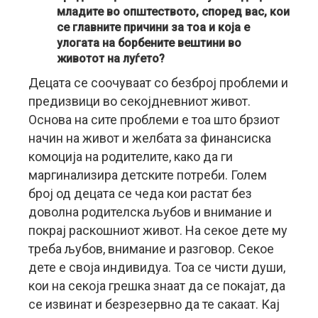
младите во општеството, според вас, кои
се главните причини за тоа и која е
улогата на борбените вештини во
животот на луѓето?
Децата се соочуваат со безброј проблеми и
предизвици во секојдневниот живот.
Основа на сите проблеми е тоа што брзиот
начин на живот и желбата за финансиска
комоција на родителите, како да ги
маргинализира детските потреби. Голем
број од децата се чеда кои растат без
доволна родителска љубов и внимание и
покрај раскошниот живот. На секое дете му
треба љубов, внимание и разговор. Секое
дете е своја индивидуа. Тоа се чисти души,
кои на секоја грешка знаат да се покајат, да
се извинат и безрезервно да те сакаат. Кај