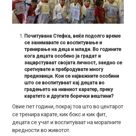
Почитувана Стефка, веќе подолго време
се занимавате со воспитување и
тренирање на деца и млади. Во годините
кога децата особено ја градат и
зацврстуваат својата личност, заедно се
сретнувате и пребродувате многу
предизвици. Кои се најважните особини
што се воспитуваат кај децата во
градењето на нивниот каратер, преку
каратето и другите боречки вештини?
Овие пет години, покрај тоа што во центарот
се тренира карате, кик бокс и кик фит,
децата се учат и воспитуваат на моралните
вредности во животот.