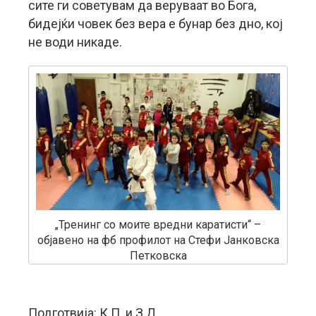
сите ги советувам да веруваат во Бога,
бидејќи човек без вера е бунар без дно, кој
не води никаде.
„Тренинг со моите вредни каратисти“ –
објавено на фб профилот на Стефи Јанковска
Петковска
Подготвија: К.П. и З.Д.