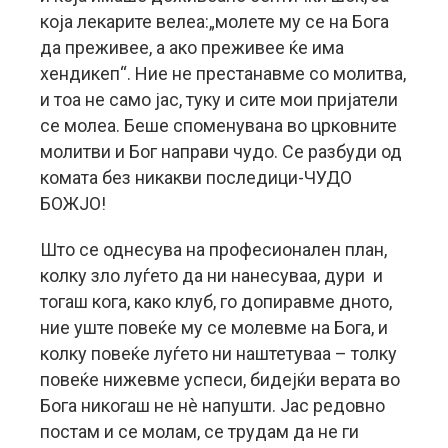
која лекарите велеа:„молете му се на Бога
да преживее, а ако преживее ќе има
хендикеп“. Ние не престанавме со молитва,
и тоа не само јас, туку и сите мои пријатели
се молеа. Беше споменувана во црковните
молитви и Бог направи чудо. Се разбуди од
комата без никакви последици-ЧУДО
БОЖЈО!
Што се однесува на професионален план,
колку зло луѓето да ни нанесуваа, дури и
тогаш кога, како клуб, го допиравме дното,
ние уште повеќе му се молевме на Бога, и
колку повеќе луѓето ни наштетуваа – толку
повеќе нижевме успеси, бидејќи верата во
Бога никогаш не нè напушти. Јас редовно
постам и се молам, се трудам да не ги