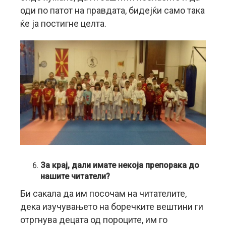
оди по патот на правдата, бидејќи само така
ќе ја постигне целта.
За крај, дали имате некоја препорака до
нашите читатели?
Би сакала да им посочам на читателите,
дека изучувањето на боречките вештини ги
отргнува децата од пороците, им го