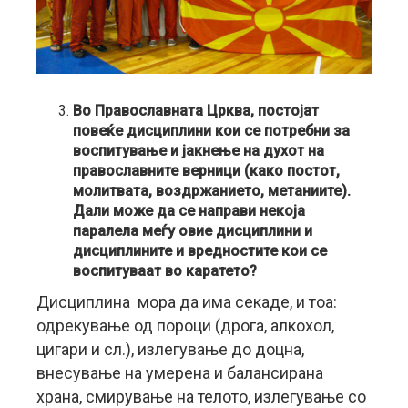
Во Православната Црква, постојат
повеќе дисциплини кои се потребни за
воспитување и јакнење на духот на
православните верници (како постот,
молитвата, воздржанието, метаниите).
Дали може да се направи некоја
паралела меѓу овие дисциплини и
дисциплините и вредностите кои се
воспитуваат во каратето?
Дисциплина мора да има секаде, и тоа:
одрекување од пороци (дрога, алкохол,
цигари и сл.), излегување до доцна,
внесување на умерена и балансирана
храна, смирување на телото, излегување со