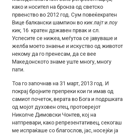
како и носител на бронза од светско
првенство во 2012 год. Сум повеќекратен
Вице балкански шампион во
кик лајт
и
лоу
кик,
16 кратен државен првак и сл.
Успесите се нижеа, меѓутоа се јавуваше и
желба моето знаење и искуство од животот
некому да го пренесам, да се вее
Македонското знаме уште многу, многу
пати.
Тоа го започнав на 31 март, 2013 год. И
покрај бројните препреки кои ги имав од
самиот почеток, верата во Бога и подршката
од мојот духовен отец, протоерејот
Николче Димовски Чонтев, кој на
натпревари, како репрезентативец, секогаш
ме испраќаше со благослов, јас, носејќи ја