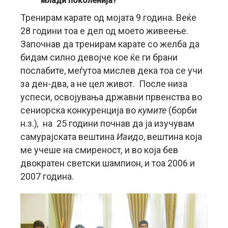
млади поколенија?
Тренирам карате од мојата 9 година. Веќе
28 години тоа е дел од моето живеење.
Започнав да тренирам карате со желба да
бидам силно девојче кое ќе ги брани
послабите, меѓутоа мислев дека тоа се учи
за ден-два, а не цел живот. После низа
успеси, освојувања државни првенства во
сениорска конкуренција во
кумите
(борби
н.з.)
,
на 25 години почнав да ја изучувам
самурајската вештина
Иаидо
, вештина која
ме учеше на смиреност
,
и во која бев
двократен светски шампион, и тоа 2006 и
2007 година.