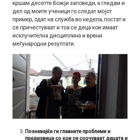
кршам десетте Божји заповеди, а гледам и
дел од моите ученици го следат мојот
пример, одат на служба во недела, постат и
се причестуваат и тоа се деца кои имаат
исклучителна дисциплина и врвни
меѓународни резултати.
Познавајќи ги главните проблеми и
предизвици со кои се соочуваат децата и