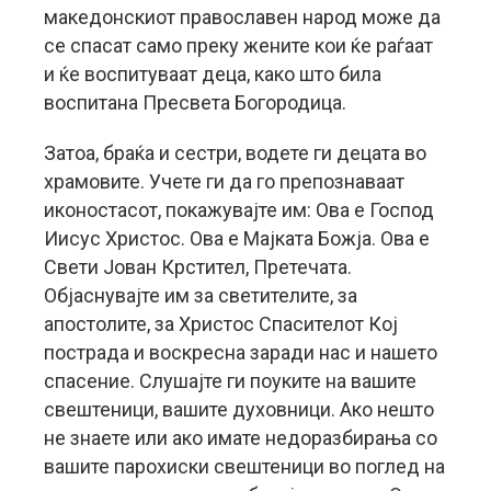
македонскиот православен народ може да
се спасат само преку жените кои ќе раѓаат
и ќе воспитуваат деца, како што била
воспитана Пресвета Богородица.
Затоа, браќа и сестри, водете ги децата во
храмовите. Учете ги да го препознаваат
иконостасот, покажувајте им: Ова е Господ
Иисус Христос. Ова е Мајката Божја. Ова е
Свети Јован Крстител, Претечата.
Објаснувајте им за светителите, за
апостолите, за Христос Спасителот Кој
пострада и воскресна заради нас и нашето
спасение. Слушајте ги поуките на вашите
свештеници, вашите духовници. Ако нешто
не знаете или ако имате недоразбирања со
вашите парохиски свештеници во поглед на