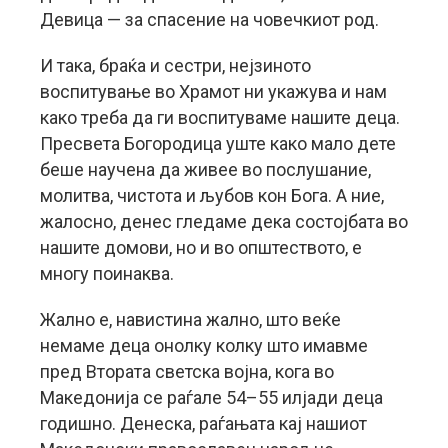
Девица — за спасение на човечкиот род.
И така, браќа и сестри, нејзиното
воспитување во Храмот ни укажува и нам
како треба да ги воспитуваме нашите деца.
Пресвета Богородица уште како мало дете
беше научена да живее во послушание,
молитва, чистота и љубов кон Бога. А ние,
жалосно, денес гледаме дека состојбата во
нашите домови, но и во општеството, е
многу поинаква.
Жално е, навистина жално, што веќе
немаме деца онолку колку што имавме
пред Втората светска војна, кога во
Македонија се раѓале 54–55 илјади деца
годишно. Денеска, раѓањата кај нашиот