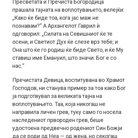
Пресветата и Пречиста Богородица
прашала тајната на воплотувањето, велејќи:
„Како ќе биде тоа, кога јас маж не
познавам?“ А Архангелот Гаврил ѝ
одговорил: „Силата на Севишниот ќе те
осени, и Светиот Дух ќе слезе врз тебе; и
Она што ќе го родиш ќе биде Свето, и ќе Му
ставиш име Емануил, што значи: Бог е со
нас.“
Пречистата Девица, воспитувана во Храмот
Господов, ни станува пример за тоа како Бог
ја подготвувал за великата тајна на
воплотувањето. Таа, која никогаш не
направила личен грев, туку само го носела
наследениот првороден грев, беше
удостоена предвечно родениот Син Божји
да се роди од Неа — од жена, но секогаш