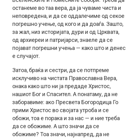
останеме во таа вера, да ја чуваме чиста и
неповредена, и да се оддалечиме од секое
погрешно учење, од кого и да доаѓа. Зашто,
за жал, низ историјата, дури и од Црквата,
од архиереи и патријарси, знаеле да се
појават погрешни учења — како што и денес
е случајот.
Затоа, браќа и сестри, да се потпреме
исклучиво на чистата Православна Вера,
онака како што ни ја предаде Христос,
нашиот Бог и Спасител. А понатаму, да не
заборавиме: ако Пресвета Богородица Го
прими Христос во својата утроба и се
обожи, тоа е порака и за нас — и ние треба
да се обожиме. А што значи да се
обожиме? Тоа значи, најнапред, да не