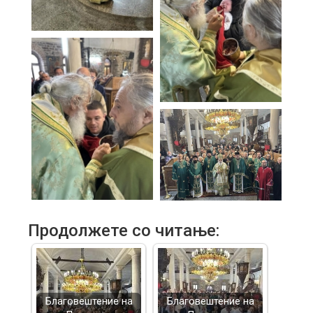
Продолжете со читање:
Благовештение на
Благовештение на