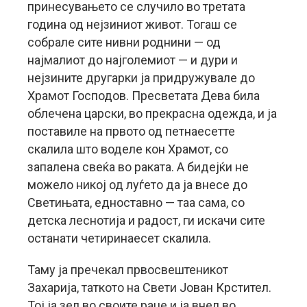
принесувањето се случило во третата
година од нејзиниот живот. Тогаш се
собрале сите нивни роднини — од
најмалиот до најголемиот — и дури и
нејзините другарки ја придружувале до
Храмот Господов. Пресветата Дева била
облечена царски, во прекрасна одежда, и ја
поставиле на првото од петнаесетте
скалила што воделе кон Храмот, со
запалена свеќа во раката. А бидејќи не
можело никој од луѓето да ја внесе до
Светињата, едноставно — таа сама, со
детска леснотија и радост, ги искачи сите
останати четиринаесет скалила.
Таму ја пречекал првосвештеникот
Захарија, таткото на Свети Јован Крстител.
Тој ја зел во своите раце и ја внел во