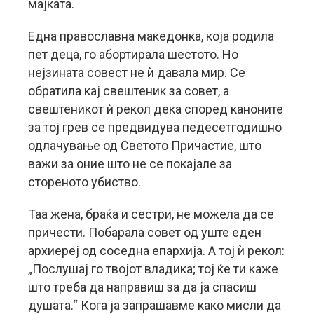
мајката.
Една православна македонка, која родила
пет деца, го абортирала шестото. Но
нејзината совест не ѝ давала мир. Се
обратила кај свештеник за совет, а
свештеникот ѝ рекол дека според каноните
за тој грев се предвидува педесетгодишно
одлачување од Светото Причастие, што
важи за оние што не се покајале за
стореното убиство.
Таа жена, браќа и сестри, не можела да се
причести. Побарала совет од уште еден
архиереј од соседна епархија. А тој ѝ рекол:
„Послушај го твојот владика; тој ќе ти каже
што треба да направиш за да ја спасиш
душата.“ Кога ја запрашавме како мисли да