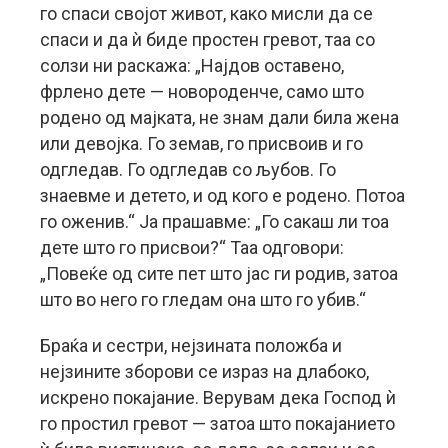
го спаси својот живот, како мисли да се
спаси и да ѝ биде простен гревот, таа со
солзи ни раскажа: „Најдов оставено,
фрлено дете — новороденче, само што
родено од мајката, не знам дали била жена
или девојка. Го земав, го присвоив и го
одгледав. Го одгледав со љубов. Го
знаевме и детето, и од кого е родено. Потоа
го оженив.“ Ја прашавме: „Го сакаш ли тоа
дете што го присвои?“ Таа одговори:
„Повеќе од сите пет што јас ги родив, затоа
што во него го гледам она што го убив.“
Браќа и сестри, нејзината положба и
нејзините зборови се израз на длабоко,
искрено покајание. Верувам дека Господ ѝ
го простил гревот — затоа што покајанието