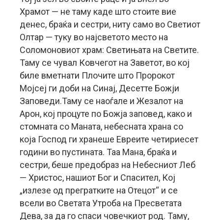
Храмот — не таму каде што стоите вие
денес, браќа и сестри, ниту само во Светиот
Олтар — туку во најсветото место на
Соломоновиот храм: Светињата на Светите.
Таму се чувал Ковчегот на Заветот, во кој
биле вметнати Плочите што Пророкот
Мојсеј ги доби на Синај, Десетте Божји
Заповеди.Таму се наоѓале и Жезалот на
Арон, кој процуте по Божја заповед, како и
стомната со Маната, небесната храна со
која Господ ги хранеше Евреите четириесет
години во пустината. Таа Мана, браќа и
сестри, беше предобраз на Небесниот Леб
— Христос, нашиот Бог и Спасител, Кој
„излезе од прегратките на Отецот“ и се
всели во Светата Утроба на Пресветата
Дева, за да го спаси човечкиот род. Таму,