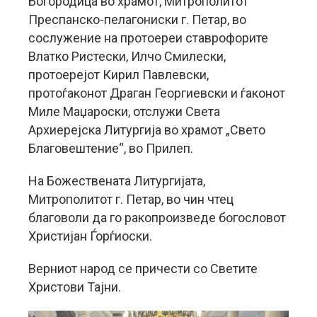
Богородица во храмот, Митрополитот
Преспанско-пелагониски г. Петар, во
сослужение на протоереи ставрофорите
Влатко Ристески, Илчо Смилески,
протоерејот Кирил Павлевски,
протоѓаконот Драган Георгиевски и ѓаконот
Миле Маџароски, отслужи Света
Архиерејска Литургија во храмот „Свето
Благовештение“, во Прилеп.
На Божествената Литургијата,
Митрополитот г. Петар, во чин чтец
благоволи да го ракопроизведе богословот
Христијан Ѓорѓиоски.
Верниот народ се причести со Светите
Христови Тајни.