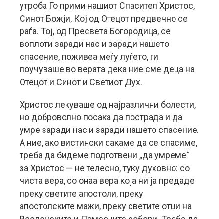
утроба Го прими нашиот Спасител Христос,
Синот Божји, Кој од Отецот предвечно се
раѓа. Тој, од Пресвета Богородица, се
воплоти заради нас и заради нашето
спасение, поживеа меѓу луѓето, ги
поучуваше во верата дека ние сме деца на
Отецот и Синот и Светиот Дух.
Христос лекуваше од најразлични болести,
но доброволно посака да пострада и да
умре заради нас и заради нашето спасение.
А ние, ако вистински сакаме да се спасиме,
треба да бидеме подготвени „да умреме“
за Христос — не телесно, туку духовно: со
чиста вера, со онаа вера која ни ја предаде
преку светите апостоли, преку
апостолските мажи, преку светите отци на
Вселенските и Помесните собори. Треба да