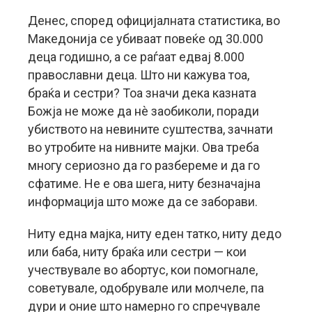
Денес, според официјалната статистика, во
Македонија се убиваат повеќе од 30.000
деца годишно, а се раѓаат едвај 8.000
православни деца. Што ни кажува тоа,
браќа и сестри? Тоа значи дека казната
Божја не може да нѐ заобиколи, поради
убиството на невините суштества, зачнати
во утробите на нивните мајки. Ова треба
многу сериозно да го разбереме и да го
сфатиме. Не е ова шега, ниту безначајна
информација што може да се заборави.
Ниту една мајка, ниту еден татко, ниту дедо
или баба, ниту браќа или сестри — кои
учествувале во абортус, кои помогнале,
советувале, одобрувале или молчеле, па
дури и оние што намерно го спречувале