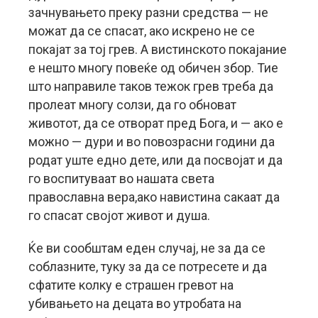
зачнувањето преку разни средства — не
можат да се спасат, ако искрено не се
покајат за тој грев. А вистинското покајание
е нешто многу повеќе од обичен збор. Тие
што направиле таков тежок грев треба да
пролеат многу солзи, да го обноват
животот, да се отворат пред Бога, и — ако е
можно — дури и во повозрасни години да
родат уште едно дете, или да посвојат и да
го воспитуваат во нашата света
православна вера,ако навистина сакаат да
го спасат својот живот и душа.
Ќе ви сообштам еден случај, не за да се
соблазните, туку за да се потресете и да
сфатите колку е страшен гревот на
убивањето на децата во утробата на