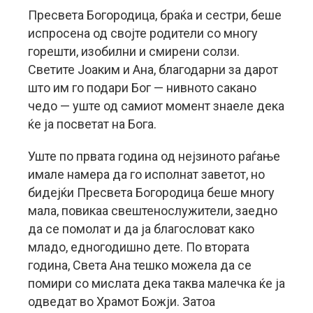
Пресвета Богородица, браќа и сестри, беше
испросена од својте родители со многу
горешти, изобилни и смирени солзи.
Светите Јоаким и Ана, благодарни за дарот
што им го подари Бог — нивното сакано
чедо — уште од самиот момент знаеле дека
ќе ја посветат на Бога.
Уште по првата година од нејзиното раѓање
имале намера да го исполнат заветот, но
бидејќи Пресвета Богородица беше многу
мала, повикаа свештенослужители, заедно
да се помолат и да ја благословат како
младо, едногодишно дете. По втората
година, Света Ана тешко можела да се
помири со мислата дека таква малечка ќе ја
одведат во Храмот Божји. Затоа