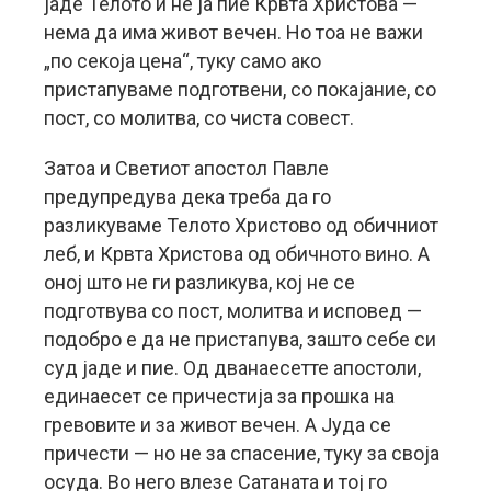
јаде Телото и не ја пие Крвта Христова —
нема да има живот вечен. Но тоа не важи
„по секоја цена“, туку само ако
пристапуваме подготвени, со покајание, со
пост, со молитва, со чиста совест.
Затоа и Светиот апостол Павле
предупредува дека треба да го
разликуваме Телото Христово од обичниот
леб, и Крвта Христова од обичното вино. А
оној што не ги разликува, кој не се
подготвува со пост, молитва и исповед —
подобро е да не пристапува, зашто себе си
суд јаде и пие. Од дванаесетте апостоли,
единаесет се причестија за прошка на
гревовите и за живот вечен. А Јуда се
причести — но не за спасение, туку за своја
осуда. Во него влезе Сатаната и тој го