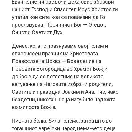
Евангелие ни сведочи дека овие зборови
нашиот Господ и Спасител Исус Христос ги
упатил кон сите кои се повикани да Го
прославуваат Троичниот Бог — Отецот,
Синот и Светиот Дух.
Денес, кога го празнуваме овој голем и
спасоносен празник на Христовата
Православна Црква — Воведение на
Пресвета Богородица во Храмот Божји,
добро е да се потсетиме на великото
ветување на Неговите избрани родители,
Светите и праведни Јоаким и Ана. Тие, иако
бездетни, никогаш не ја изгубиле надежта
во милоста Божја.
Нивната болка била голема, затоа што во
тогашниот еврејски народ немањето деца