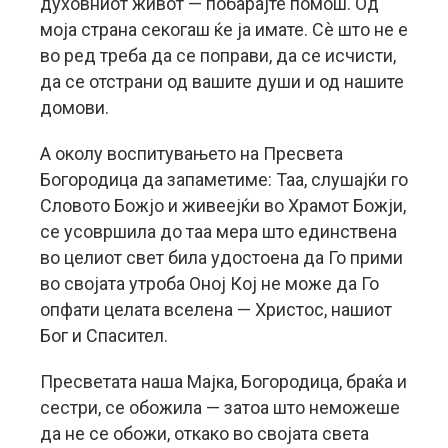
духовниот живот — побарајте помош. Од
моја страна секогаш ќе ја имате. Сѐ што не е
во ред треба да се поправи, да се исчисти,
да се отстрани од вашите души и од нашите
домови.
А околу воспитувањето на Пресвета
Богородица да запаметиме: Таа, слушајќи го
Словото Божјо и живеејќи во Храмот Божји,
се усовршила до таа мера што единствена
во целиот свет била удостоена да Го прими
во својата утроба Оној Кој не може да Го
опфати целата вселена — Христос, нашиот
Бог и Спасител.
Пресветата наша Мајка, Богородица, браќа и
сестри, се обожила — затоа што неможеше
да не се обожи, откако во својата света