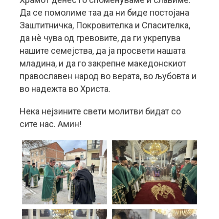
Да се помолиме таа да ни биде постојана
Заштитничка, Покровителка и Спасителка,
да нѐ чува од гревовите, да ги укрепува
нашите семејства, да ја просвети нашата
младина, и да го закрепне македонскиот
православен народ во верата, во љубовта и
во надежта во Христа.
Нека нејзините свети молитви бидат со
сите нас. Амин!