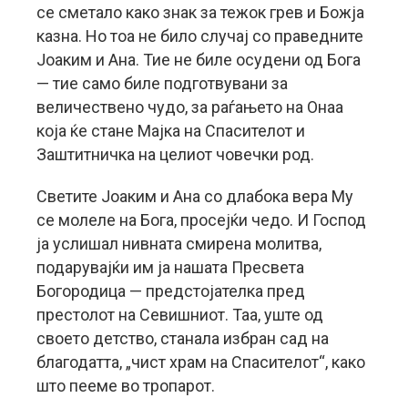
се сметало како знак за тежок грев и Божја
казна. Но тоа не било случај со праведните
Јоаким и Ана. Тие не биле осудени од Бога
— тие само биле подготвувани за
величествено чудо, за раѓањето на Онаа
која ќе стане Мајка на Спасителот и
Заштитничка на целиот човечки род.
Светите Јоаким и Ана со длабока вера Му
се молеле на Бога, просејќи чедо. И Господ
ја услишал нивната смирена молитва,
подарувајќи им ја нашата Пресвета
Богородица — предстојателка пред
престолот на Севишниот. Таа, уште од
своето детство, станала избран сад на
благодатта, „чист храм на Спасителот“, како
што пееме во тропарот.