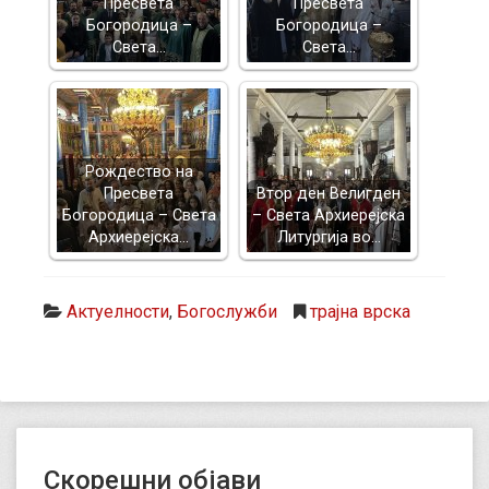
Пресвета
Пресвета
Богородица –
Богородица –
Света…
Света…
Рождество на
Пресвета
Втор ден Велигден
Богородица – Света
– Света Архиерејска
Архиерејска…
Литургија во…
Актуелности
,
Богослужби
трајна врска
Скорешни објави