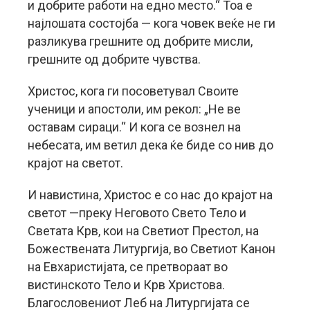
и добрите работи на едно место.“ Тоа е
најлошата состојба — кога човек веќе не ги
разликува грешните од добрите мисли,
грешните од добрите чувства.
Христос, кога ги посоветувал Своите
ученици и апостоли, им рекол: „Не ве
оставам сираци.“ И кога се вознел на
небесата, им ветил дека ќе биде со нив до
крајот на светот.
И навистина, Христос е со нас до крајот на
светот —преку Неговото Свето Тело и
Светата Крв, кои на Светиот Престол, на
Божествената Литургија, во Светиот Канон
на Евхаристијата, се претвораат во
вистинското Тело и Крв Христова.
Благословениот Леб на Литургијата се