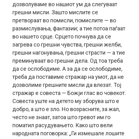
дозволуваме во нашиот ум да слегуваат
грешни мисли. Зашто мислите се
претвораат во помисли, помислите — во
размислувања, фантазии; а тие потоа паѓаат
во нашето срце. Срцето почнува да се
загрева со грешни чувства, грешни желби,
грешни нагонувања, грешни страсти — а тие
преминуваат во грешни дела. Од тоа треба
да се ослободиме. А за да се ослободиме,
треба да поставиме стражар на умот, да не
дозволиме грешните мисли да влезат. Тој
стражар е совеста — Божји глас во човекот.
Совеста уште на детето му зборува што е
добро, а што е зло. Но возрасните, за жал,
често не знаат, затоа што гревот им го
поматил расудувањето. Како што вели
народната поговорка: „Ги измешале лошите