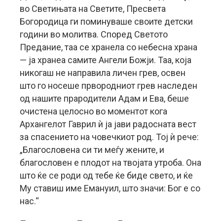
во Светињата на Светите, Пресвета
Богородица ги поминуваше своите детски
години во молитва. Според Светото
Предание, таа се хранела со небесна храна
— ја хранеа самите Ангели Божји. Таа, која
никогаш не направила личен грев, освен
што го носеше првородниот грев наследен
од нашите прародители Адам и Ева, беше
очистена целосно во моментот кога
Архангелот Гаврил ѝ ја јави радосната вест
за спасението на човечкиот род. Тој ѝ рече:
„Благословена си ти меѓу жените, и
благословен е плодот на твојата утроба. Она
што ќе се роди од тебе ќе биде свето, и ќе
Му ставиш име Емануил, што значи: Бог е со
нас.“