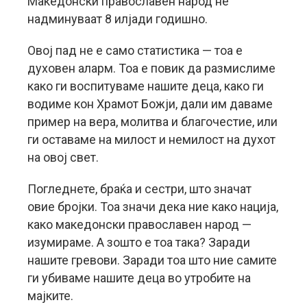
Mакедонски православен народ не
надминуваат 8 илјади годишно.
Овој пад не е само статистика — тоа е
духовен аларм. Тоа е повик да размислиме
како ги воспитуваме нашите деца, како ги
водиме кон Храмот Божји, дали им даваме
пример на вера, молитва и благочестие, или
ги оставаме на милост и немилост на духот
на овој свет.
Погледнете, браќа и сестри, што значат
овие бројки. Тоа значи дека ние како нација,
како македонски православен народ —
изумираме. А зошто е тоа така? Заради
нашите гревови. Заради тоа што ние самите
ги убиваме нашите деца во утробите на
мајките.