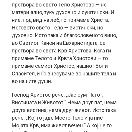
претвора во свето Тело Христово — не
материјално, туку духовно и суштински. И
ние, под вид на леб, го примаме Христа,
Неговото свето Тело — вистински, но
духовно. Исто така и благословеното вино,
во Светиот Канон на Евхаристијата, се
претвора во света Крв Христова. Кога ги
примаме Телото и Крвта Христови — го
примаме самиот Христос, нашиот Бог и
Спасител, и Го внесуваме во нашите тела и
во нашите души.
Господ Христос рече: „Јас сум Патот,
Вистината и Животот.“ Нема друг пат, нема
друга вистина, нема друг живот. Исто така
рече: „Кој го јаде Моето Тело и ја пие
Мојата Крв, има живот вечен.“ А кој не го