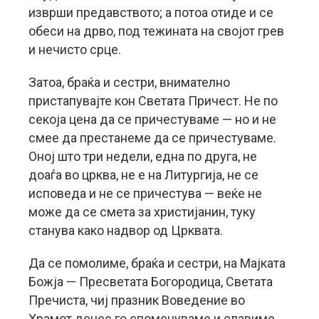
изврши предавството; а потоа отиде и се
обеси на дрво, под тежината на својот грев
и нечисто срце.
Затоа, браќа и сестри, внимателно
пристапувајте кон Светата Причест. Не по
секоја цена да се причестуваме — но и не
смее да престанеме да се причестуваме.
Оној што три недели, една по друга, не
доаѓа во црква, не е на Литургија, не се
исповеда и не се причестува — веќе не
може да се смета за христијанин, туку
станува како надвор од Црквата.
Да се помолиме, браќа и сестри, на Мајката
Божја — Пресветата Богородица, Светата
Пречиста, чиј празник Воведение во
Храмот денес го споменуваме и славиме.