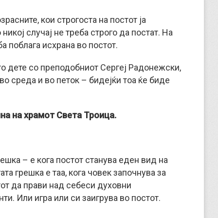
озрасните, кои строгоста на постот ја
 никој случај не треба строго да постат. На
еба поблага исхрана во постот.
то дете со преподобниот Сергеј Радонежски,
во среда и во петок – бидејќи тоа ќе биде
на на храмот Света Троица.
решка – е кога постот станува еден вид на
ата грешка е таа, кога човек започнува за
от да прави над себеси духовни
ти. Или игра или си заигрува во постот.