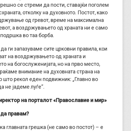
грешно се стреми да пости, ставајќи поголем
схраната, отколку на духовното. Постот, како
здржување од гревот, време на максимална
евот, а воздржувањето од храната ни е само
подршка во таа борба.
да ги запазуваме сите црковни правила, кои
аат на воздржувањето од храната и
о на богослуженијата, но на прво место,
браќаме внимание на духовната страна на
о што рекол еден подвижник: „Главно во
да не јадеме луѓе“.
иректор на порталот «Православие и мир»
да правам?
а главната грешка (не само во постот) – е