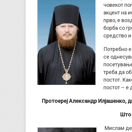
човекот по
акцент на и
прво, е во
борба со гр
средство и 
Потребно е 
се однесув
посетувањет
треба да о
постот. Как
постот – е 
Протоереj Александр Илјашенко, д
Што 
Мислам дек