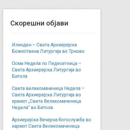
Скорешни објави
Илинден – Света Архиерејска
Божествена Литургија во Трново
Осма Недела по Педесетница –
Света Архиерејска Литургија во
Битола
Света великомаченица Недела –
Света Архиерејска Литургија во
храмот „Света Великомаченица
Недела“ во Битола
Архиерејска Вечерна богослужба во
хармот Света Великомаченица