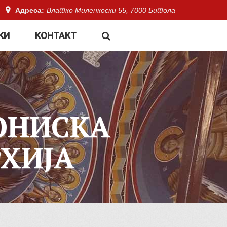
Адреса:
Влатко Миленкоски 55, 7000 Битола
КИ
КОНТАКТ
ОНИСКА
ХИЈА