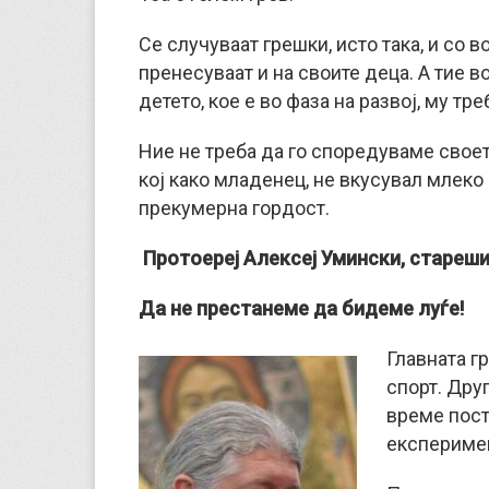
Се случуваат грешки, исто така, и со в
пренесуваат и на своите деца. А тие во
детето, кое е во фаза на развој, му тр
Ние не треба да го споредуваме свое
кој како младенец, не вкусувал млеко 
прекумерна гордост.
Протоереј Алексеј Умински, стареши
Да не престанеме да бидеме луѓе!
Главната г
спорт. Друг
време пост
експеримен