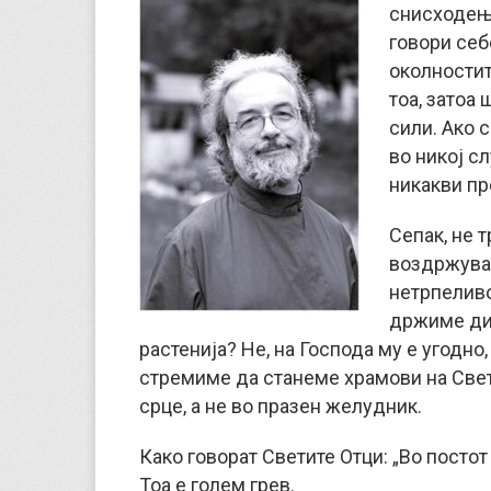
снисходење
говори себе
околностит
тоа, затоа
сили. Ако с
во никој сл
никакви пр
Сепак, не 
воздржувањ
нетрпеливо
држиме дие
растенија? Не, на Господа му е угодно
стремиме да станеме храмови на Свет
срце, а не во празен желудник.
Како говорат Светите Отци: „Во постот 
Тоа е голем грев.