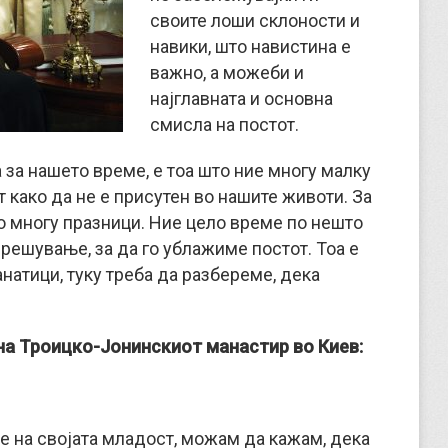
своите лоши склоности и
навики, што навистина е
важно, а можеби и
најглавната и основна
смисла на постот.
 за нашето време, е тоа што ние многу малку
 како да не е присутен во нашите животи. За
о многу празници. Ние цело време по нешто
решување, за да го ублажиме постот. Тоа е
натици, туку треба да разбереме, дека
на Троицко-Јонинскиот манастир во Киев
:
е на својата младост, можам да кажам, дека