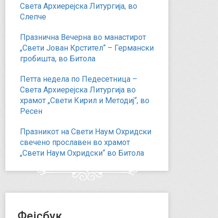
Света Архиерејска Литургија, во
Слепче
Празнична Вечерна во манастирот
„Свети Јован Крстител“ – Германски
гробишта, во Битола
Петта недела по Педесетница –
Света Архиерејска Литургија во
храмот „Свети Кирил и Методиј“, во
Ресен
Празникот на Свети Наум Охридски
свечено прославен во храмот
„Свети Наум Охридски“ во Битола
Фејсбук