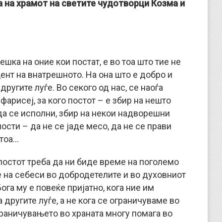
 на храмот на светите чудотворци Козма и
ешка на оние кои постат, е во тоа што тие не
цент на внатрешното. На она што е добро и
другите луѓе. Во секого од нас, се наоѓа
фарисеј, за кого постот – е збир на нешто
да се исполни, збир на некои надворешни
ости – да не се јаде месо, да не се прави
 тоа…
постот треба да ни биде време на поголемо
на себеси во добродетелите и во духовниот
ога му е повеќе пријатно, кога ние им
 другите луѓе, а не кога се ограничуваме во
граничувањето во храната многу помага во