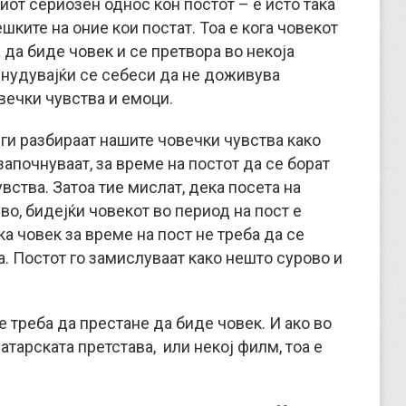
от сериозен однос кон постот – е исто така
шките на оние кои постат. Тоа е кога човекот
 да биде човек и се претвора во некоја
инудувајќи се себеси да не доживува
вечки чувства и емоци.
 ги разбираат нашите човечки чувства како
започнуваат, за време на постот да се борат
увства. Затоа тие мислат, дека посета на
во, бидејќи човекот во период на пост е
ка човек за време на пост не треба да се
а. Постот го замислуваат како нешто сурово и
е треба да престане да биде човек. И ако во
атарската претстава, или некој филм, тоа е