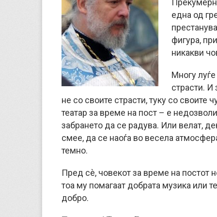
Прекумерни
една од гре
престанува
фигура, пр
никакви чо
Многу луѓе
страсти. И 
не со своите страсти, туку со своите ч
театар за време на пост – е недозволи
забрането да се радува. Или велат, де
смее, да се наоѓа во весела атмосфер
темно.
Пред сѐ, човекот за време на постот н
тоа му помагаат добрата музика или те
добро.