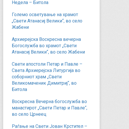
Недела – Битола
Големо осветување на храмот
„Свети Атанасиј Велики“, во село
Жабени
Архиерејска Воскресна вечерна
Богослужба во храмот „Свети
Атанасиј Велики“, во село Жабени
Свети апостоли Петар и Павле –
Света Архиерејска Литургија во
соборниот храм „Свети
Великомаченик Димитриј“, во
Битола
Воскресна Вечерна богослужба во
манастирот „Свети Петар и Павле“,
во село Црнеец
Раѓање на Свети Јован Крстител –