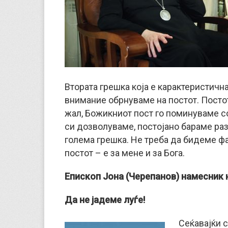
Втората грешка која е карактеристична
внимание обрнуваме на постот. Постот
жал, Божикниот пост го поминуваме с
си дозволуваме, постојано бараме раз
голема грешка. Не треба да бидеме фа
постот – е за мене и за Бога.
Епископ Јона (Черепанов)
намесник 
Да не јадеме луѓе!
Сеќавајќи с