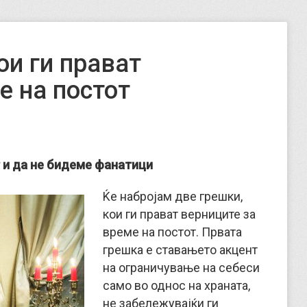
ои ги прават
е на постот
 и да не бидеме фанатици
Ќе набројам две грешки,
кои ги прават верниците за
време на постот. Првата
грешка е ставањето акцент
на ограничување на себеси
само во однос на храната,
не забележувајќи ги