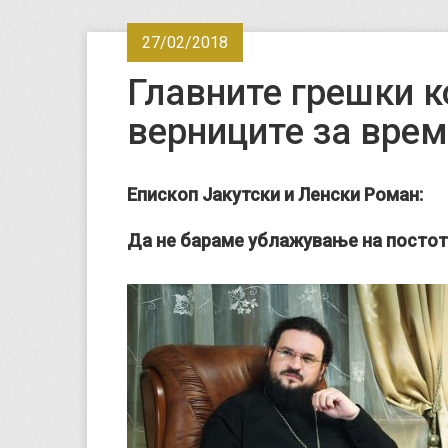
27/02/2018
Главните грешки к
верниците за врем
Епископ Јакутски и Ленски Роман
:
Да не бараме ублажување на постот