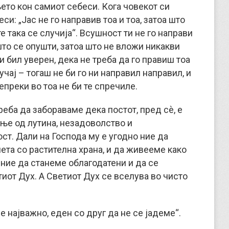
то кон самиот себеси. Кога човекот си
си: „Јас не го направив тоа и тоа, затоа што
е така се случија“. Всушност ти не го направи
 што се опушти, затоа што не вложи никакви
и бил уверен, дека не треба да го правиш тоа
учај – тогаш не би го ни направил направил, и
епреки во тоа не би те спречиле.
треба да забораваме дека постот, пред сѐ, е
е од лутина, незадоволство и
ст. Дали на Господа му е угодно ние да
та со растителна храна, и да живееме како
, ние да станеме облагодатени и да се
иот Дух. А Светиот Дух се вселува во чисто
е најважно, еден со друг да не се јадеме“.