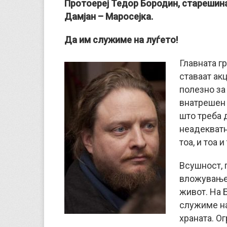
Протоереј Тедор Бородин, старешина
Дамјан – Маросејка.
Да им служиме на луѓето!
Главната гр
ставаат ак
полезно за 
внатрешен 
што треба 
неадекватн
тоа, и тоа и
Всушност, 
вложување 
живот. На Б
служиме на
храната. О