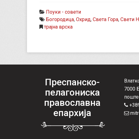
Поуки - совети
Богородица
,
Охрид
,
Света Гора
,
Свети 
трајна врска
Преспанско-
Влатк
7000 
пелагониска
поште
православна
+389
епархија
mitr