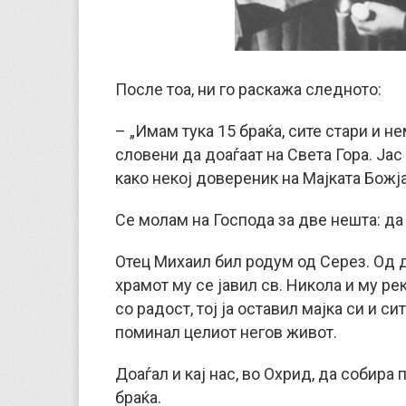
После тоа, ни го раскажа следното:
– „Имам тука 15 браќа, сите стари и н
словени да доаѓаат на Света Гора. Јас
како некој довереник на Мајката Божја
Се молам на Господа за две нешта: да
Отец Михаил бил родум од Серез. Од 
храмот му се јавил св. Никола и му р
со радост, тој ја оставил мајка си и с
поминал целиот негов живот.
Доаѓал и кај нас, во Охрид, да собир
браќа.