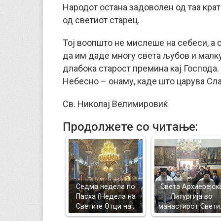
Народот остана задоволен од таа кра
од светиот старец.
Тој воопшто не мислеше на себеси, а с
да им даде многу света љубов и малку 
длабока старост премина кај Господа.
Небесно – онаму, каде што царува Сл
Св. Николај Велимировиќ
Продолжете со читање:
Седма недела по
Света Архиерејск
Пасха (Недела на
Литургија во
Светите Отци на…
манастирот Свети