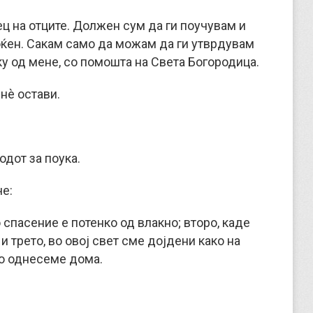
ец на отците. Должен сум да ги поучувам и
оќен. Сакам само да можам да ги утврдувам
ку од мене, со помошта на Света Богородица.
 нè остави.
одот за поука.
че:
 спасение е потенко од влакно; второ, каде
и трето, во овој свет сме дојдени како на
го однесеме дома.