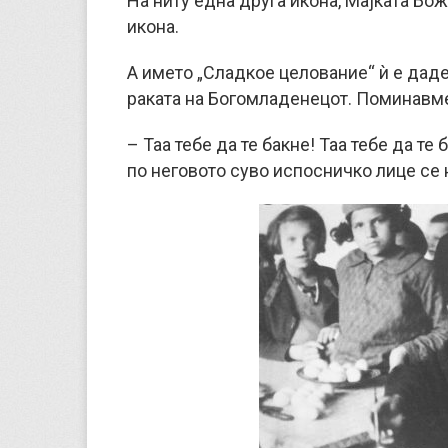
На ниту една друга икона, Мајката Божј
икона.
А името „Сладкое целование“ ѝ е даде
раката на Богомладенецот. Поминавме 
– Таа тебе да те бакне! Таа тебе да те
по неговото суво испосничко лице се 