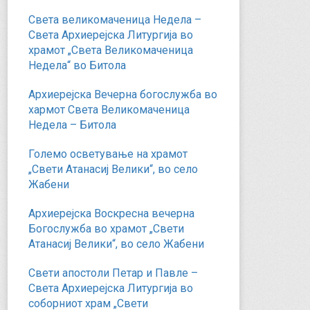
Света великомаченица Недела –
Света Архиерејска Литургија во
храмот „Света Великомаченица
Недела“ во Битола
Архиерејска Вечерна богослужба во
хармот Света Великомаченица
Недела – Битола
Големо осветување на храмот
„Свети Атанасиј Велики“, во село
Жабени
Архиерејска Воскресна вечерна
Богослужба во храмот „Свети
Атанасиј Велики“, во село Жабени
Свети апостоли Петар и Павле –
Света Архиерејска Литургија во
соборниот храм „Свети