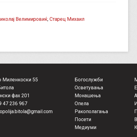
Николај Велимировиќ
,
Старец Михаил
о Миленкоски 55
Богослужби
Битола
Осветувања
Е
нски фах 201
Монашења
А
 47 236 967
Опела
opolija.bitola@gmail.com
Ракополагања
П
Посети
Медиуми
К