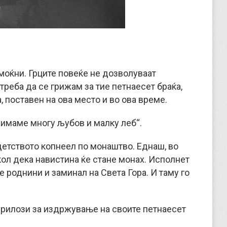
емоќни. Грците повеќе не дозволуваат
 треба да се грижам за тие петнаесет браќа,
, поставен на ова место и во ова време.
 имаме многу љубов и малку леб“.
детството копнеел по монаштво. Еднаш, во
екол дека навистина ќе стане монах. Исполнет
ите роднини и заминал на Света Гора. И таму го
а прилози за издржување на своите петнаесет