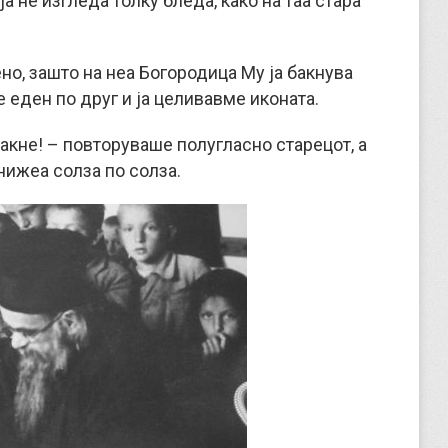
а не изгледа толку бледа, како на таа стара
но, зашто на неа Богородица Му ја бакнува
еден по друг и ја целивавме иконата.
 бакне! – повторуваше полугласно старецот, а
нижеа солза по солза.