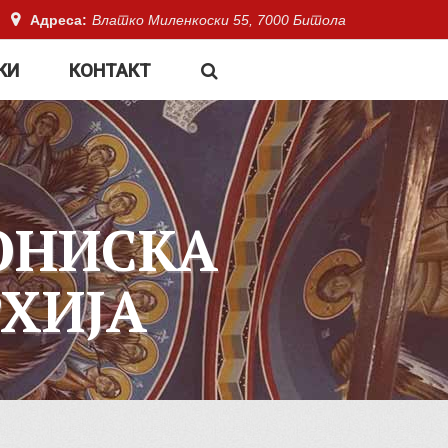
Адреса:
Влатко Миленкоски 55, 7000 Битола
КИ
КОНТАКТ
ОНИСКА
ХИЈА