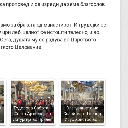
тка проповед и се изреди да земе благослов
амо за браќата од манастирот. И трудејќи се
црн леб, целиот се истошти телесно, и во
 Сега, душата му се радува во Царството
аткото Целование
а
Тодорова Сабота –
Влегувањето на
Света Архиерејска
Спасителот Господ
…
Литургија во Прилеп
Исус Христос во…