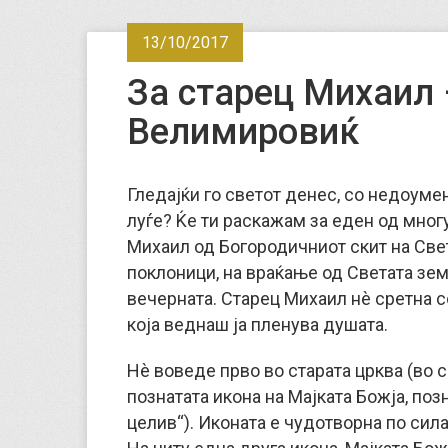
13/10/2017
За старец Михаил 
Велимировиќ
Гледајќи го светот денес, со недоуме
луѓе? Ќе ти раскажам за еден од многу
Михаил од Богородичниот скит на Свет
поклоници, на враќање од Светата зем
вечерната. Старец Михаил нè сретна с
која веднаш ја пленува душата.
Нè воведе прво во старата црква (во 
познатата икона на Мајката Божја, по
целив“). Иконата е чудотворна по сила