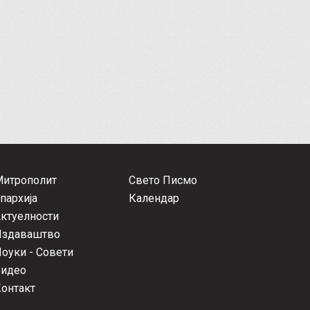
Митрополит
Свето Писмо
пархија
Календар
ктуелности
Издаваштво
оуки - Совети
Видео
онтакт