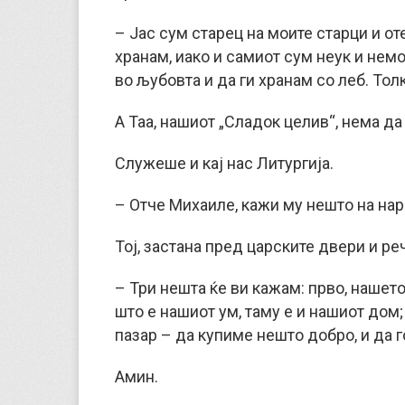
– Јас сум старец на моите старци и от
хранам, иако и самиот сум неук и нем
во љубовта и да ги хранам со леб. Тол
А Таа, нашиот „Сладок целив“, нема да
Служеше и кај нас Литургија.
– Отче Михаиле, кажи му нешто на нар
Тој, застана пред царските двери и ре
– Три нешта ќе ви кажам: прво, нашето
што е нашиот ум, таму е и нашиот дом; 
пазар – да купиме нешто добро, и да 
Амин.