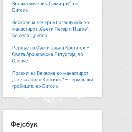
Великомаченик Димитриј“, во
Битола
Воскресна Вечерна богослужба во
манастирот „Свети Петар и Павле“,
во село Црнеец
Раѓање на Свети Јован Крстител –
Света Архиерејска Литургија, во
Слепче
Празнична Вечерна во манастирот
„Свети Јован Крстител“ – Германски
гробишта, во Битола
Фејсбук