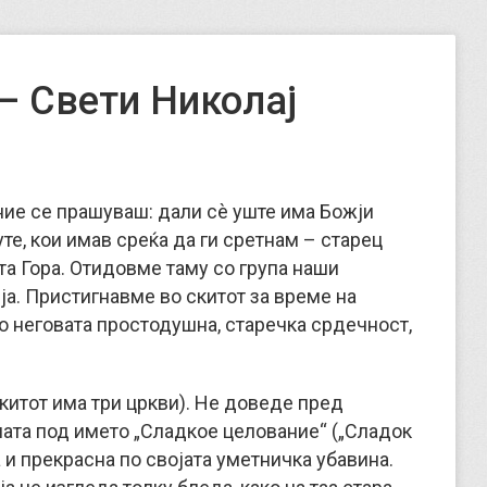
– Свети Николај
ние се прашуваш: дали сè уште има Божји
те, кои имав среќа да ги сретнам – старец
а Гора. Отидовме таму со група наши
ја. Пристигнавме во скитот за време на
о неговата простодушна, старечка срдечност,
скитот има три цркви). Не доведе пред
зната под името „Сладкое целование“ („Сладок
 и прекрасна по својата уметничка убавина.