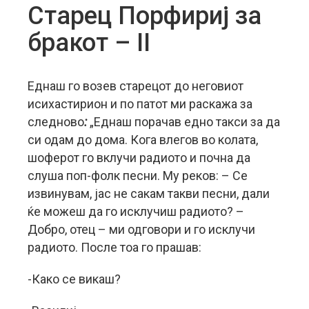
Старец Порфириј за
бракот – II
Еднаш го возев старецот до неговиот
исихастирион и по патот ми раскажа за
следново
:
„Еднаш порачав едно такси за да
си одам до дома. Кога влегов во колата,
шоферот го вклучи радиото и почна да
слуша поп-фолк песни. Му реков: – Се
извинувам, јас не сакам такви песни, дали
ќе можеш да го исклучиш радиото? –
Добро, отец – ми одговори и го исклучи
радиото. После тоа го прашав:
-Како се викаш?