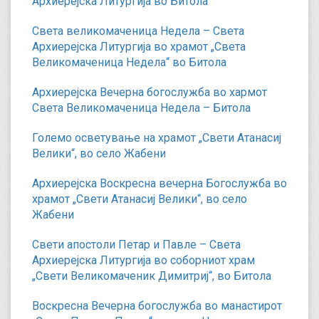
Архиерејска Литургија во Битола
Света великомаченица Недела – Света
Архиерејска Литургија во храмот „Света
Великомаченица Недела“ во Битола
Архиерејска Вечерна богослужба во хармот
Света Великомаченица Недела – Битола
Големо осветување на храмот „Свети Атанасиј
Велики“, во село Жабени
Архиерејска Воскресна вечерна Богослужба во
храмот „Свети Атанасиј Велики“, во село
Жабени
Свети апостоли Петар и Павле – Света
Архиерејска Литургија во соборниот храм
„Свети Великомаченик Димитриј“, во Битола
Воскресна Вечерна богослужба во манастирот