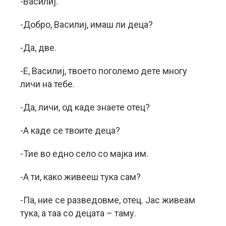
-Василиј.
-Добро, Василиј, имаш ли деца?
-Да, две.
-Е, Василиј, твоето поголемо дете многу
личи на тебе.
-Да, личи, од каде знаете отец?
-А каде се твоите деца?
-Тие во едно село со мајка им.
-А ти, како живееш тука сам?
-Па, ние се разведовме, отец. Јас живеам
тука, а таа со децата – таму.