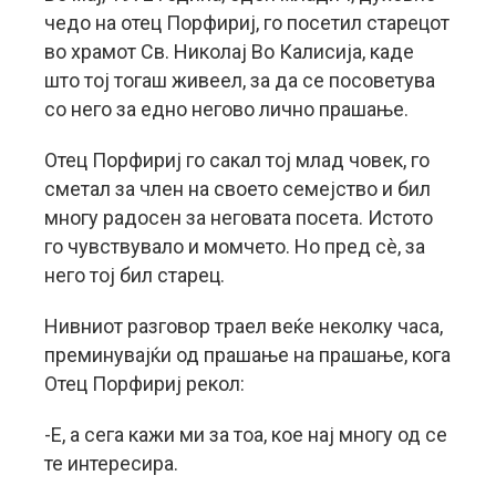
чедо на отец Порфириј, го посетил старецот
во храмот Св. Николај Во Калисија, каде
што тој тогаш живеел, за да се посоветува
со него за едно негово лично прашање.
Отец Порфириј го сакал тој млад човек, го
сметал за член на своето семејство и бил
многу радосен за неговата посета. Истото
го чувствувало и момчето. Но пред сè, за
него тој бил старец.
Нивниот разговор траел веќе неколку часа,
преминувајќи од прашање на прашање, кога
Отец Порфириј рекол:
-Е, а сега кажи ми за тоа, кое нај многу од се
те интересира.