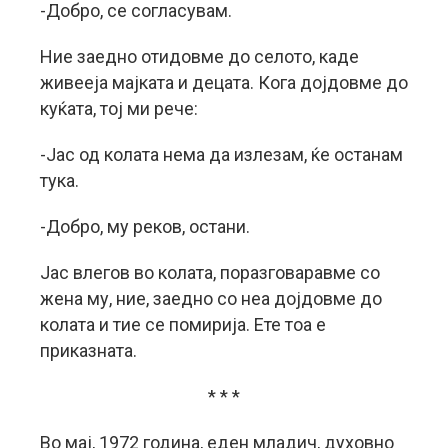
-Добро, се согласувам.
Ние заедно отидовме до селото, каде
живееја мајката и децата. Кога дојдовме до
куќата, тој ми рече:
-Јас од колата нема да излезам, ќе останам
тука.
-Добро, му реков, остани.
Јас влегов во колата, поразговаравме со
жена му, ние, заедно со неа дојдовме до
колата и тие се помирија. Ете тоа е
приказната.
* * *
Во мај, 1972 година, еден младич, духовно