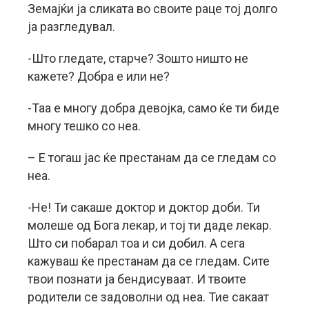
Земајќи ја сликата во своите раце тој долго
ја разгледувал.
-Што гледате, старче? Зошто ништо не
кажете? Добра е или не?
-Таа е многу добра девојка, само ќе ти биде
многу тешко со неа.
– Е тогаш јас ќе престанам да се гледам со
неа.
-Не! Ти сакаше доктор и доктор доби. Ти
молеше од Бога лекар, и тој ти даде лекар.
Што си побарал тоа и си добил. А сега
кажуваш ќе престанам да се гледам. Сите
твои познати ја бендисуваат. И твоите
родители се задоволни од неа. Тие сакаат