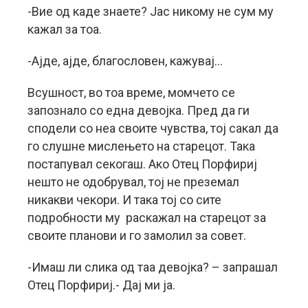
-Вие од каде знаете? Јас никому не сум му
кажал за тоа.
-Ајде, ајде, благословен, кажувај…
Всушност, во тоа време, момчето се
запознало со една девојка. Пред да ги
сподели со неа своите чувства, тој сакал да
го слушне мислењето на старецот. Така
постапувал секогаш. Ако Отец Порфириј
нешто не одобрувал, тој не преземал
никакви чекори. И така тој со сите
подробности му раскажал на старецот за
своите планови и го замолил за совет.
-Имаш ли слика од таа девојка? – запрашал
Отец Порфириј.- Дај ми ја.