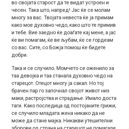
во својата старост да те видат устроен и
чесен. Така што, напред! Јас ќе се молам
многу за вас. Твојата невеста ќе ја примам
како мое духовно чедо, како што те примив
и тебе. Вие заедно ќе доаѓате кај мене, а јас
ќе ви помагам, ќе ве љубам, ќе се гордеам
со вас. Сите, со Божја помош ќе бидете
добри.
Така и се случило. Момчето се оженило за
таа девојка и таа станала духовно чедо на
старецот. Отецот многу ја сакал. Но тој
брачен пар го започнал својот живот низ
маки, растројства и страдање. Имало доста
таги. Како последица од постојаните грижи,
се случило младата жена никако да не
може да стане мајка. Никакви утешителни
зборови од страна на старецот не помагале.