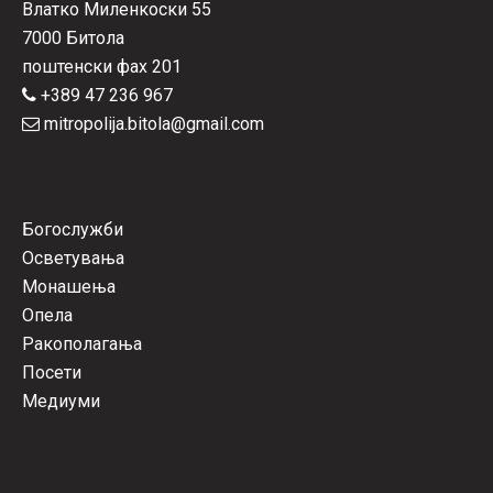
Влатко Миленкоски 55
7000 Битола
поштенски фах 201
+389 47 236 967
mitropolija.bitola@gmail.com
Богослужби
Осветувања
Монашења
Опела
Ракополагања
Посети
Медиуми