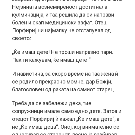
Нејзината вознемиреност достигнала
кулминација, и таа решила да си направи
болен и скап медицински зафат. Отец
Порфириј ни најмалку не отстапувал од
своето
:
„Ќе имаш дете! Не троши напразно пари.
Пак ти кажувам, ќе имаш дете!“
И навистина, за скоро време на таа жена ѝ
се родило прекрасно момче, дар Божји,
благословен од раката на самиот старец.
Треба да се забележи дека, тие
сопружници имале само едно дете. Затоа и
отецот Порфириј ѝ кажал „Ќе имаш дете“, а
не „Ќе имаш деца“. Оној, кој внимателно се
однесувал со старецот, лесно ја разбирал