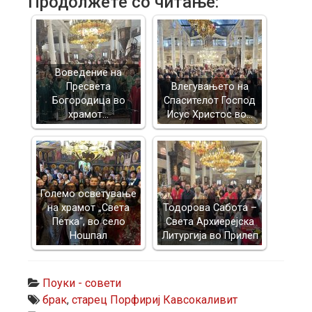
Продолжете со читање:
Воведение на
Пресвета
Влегувањето на
Богородица во
Спасителот Господ
храмот…
Исус Христос во…
Големо осветување
на храмот „Света
Тодорова Сабота –
Петка“, во село
Света Архиерејска
Ношпал
Литургија во Прилеп
Поуки - совети
брак
,
старец Порфириј Кавсокаливит