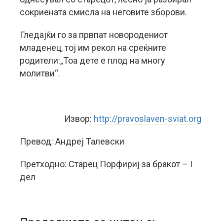
сокриената смисла на неговите зборови.
Гледајќи го за првпат новородениот
младенец, тој им рекол на среќните
родители:„Тоа дете е плод на многу
молитви“.
Извор:
http://pravoslaven-sviat.org
Превод: Андреј Талевски
Претходно: Старец Порфириј за бракот – I
дел