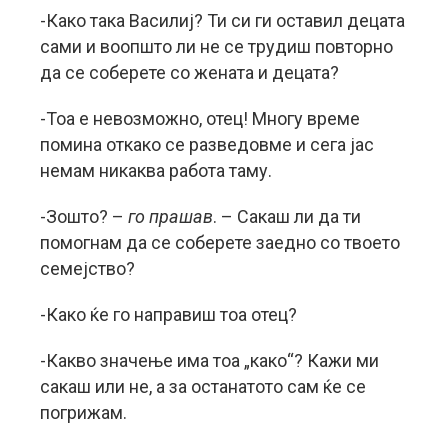
-Како така Василиј? Ти си ги оставил децата
сами и воопшто ли не се трудиш повторно
да се соберете со жената и децата?
-Тоа е невозможно, отец! Многу време
помина откако се разведовме и сега јас
немам никаква работа таму.
-Зошто? –
го прашав
. – Сакаш ли да ти
помогнам да се соберете заедно со твоето
семејство?
-Како ќе го направиш тоа отец?
-Какво значење има тоа „како“? Кажи ми
сакаш или не, а за останатото сам ќе се
погрижам.