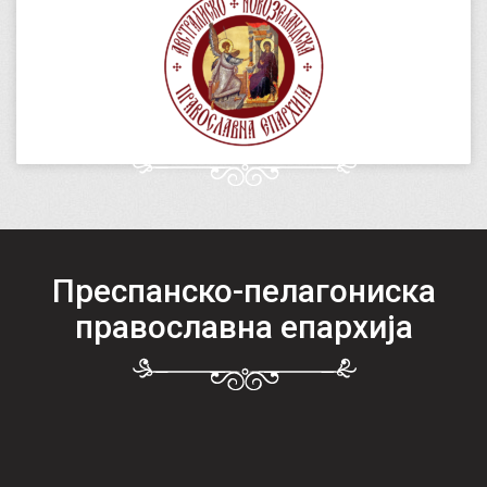
Преспанско-пелагониска
православна епархија