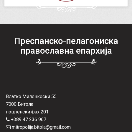
Преспанско-пелагониска
православна епархија
Влатко Миленкоски 55
7000 Битола
поштенски фах 201
+389 47 236 967
mitropolija.bitola@gmail.com