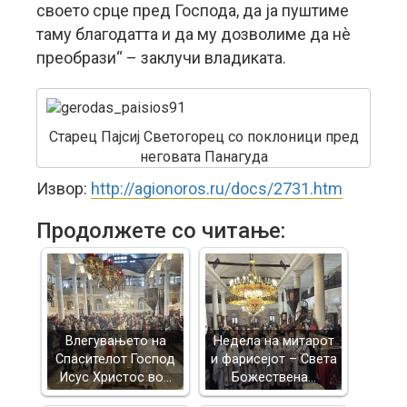
своето срце пред Господа, да ја пуштиме
таму благодатта и да му дозволиме да нè
преобрази“ – заклучи владиката.
Старец Пајсиј Светогорец со поклоници пред
неговата Панагуда
Извор:
http://agionoros.ru/docs/2731.htm
Продолжете со читање:
Влегувањето на
Недела на митарот
Спасителот Господ
и фарисејот – Светa
Исус Христос во…
Божествена…