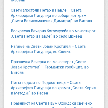
Жабени
Свети апостоли Петар и Павле – Света
Архиерејска Литургија во соборниот храм
„Свети Великомаченик Димитриј“, во Битола
Воскресна Вечерна богослужба во манастирот
„Свети Петар и Павле“, во село Црнеец
Раѓање на Свети Јован Крстител – Света
Архиерејска Литургија, во Слепче
Празнична Вечерна во манастирот „Свети
Јован Крстител“ – Германски гробишта, во
Битола
Петта недела по Педесетница – Света
Архиерејска Литургија во храмот „Свети Кирил
и Методиј“, во Ресен
Празникот на Свети Наум Охридски свечено