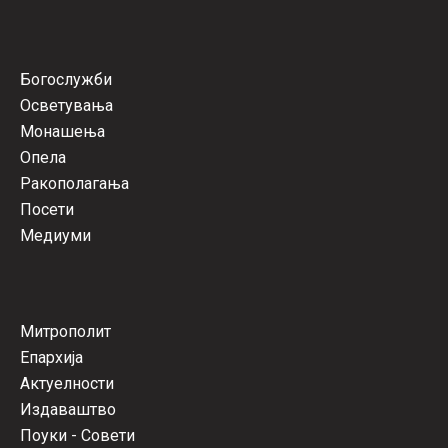
Богослужби
Осветувања
Монашења
Опела
Ракополагања
Посети
Медиуми
Митрополит
Епархија
Актуелности
Издаваштво
Поуки - Совети