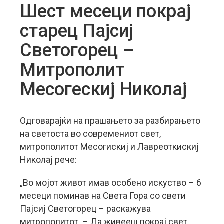
Шест месеци покрај
старец Пајсиј
Светогорец –
Митрополит
Месогескиј Николај
Одговарајќи на прашањето за разбирањето
на светоста во современиот свет,
митрополитот Месогискиј и Лавреоткискиј
Николај рече:
„Во мојот живот имав особено искуство – 6
месеци поминав на Света Гора со свети
Пајсиј Светогорец – раскажува
митрополитот. – Да живееш покрај свет