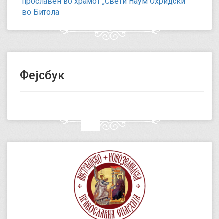
прославен во храмот „Свети Наум Охридски“
во Битола
Фејсбук