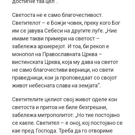
достигне таа цел“.
Светоста не е само благочестивост.
Светителот – е Божји човек, преку кого Бог
им се јавува Себеси на другите луѓе. „Ние
имаме такви примери на светост –
забележа архиерејот. И тоа, би рекол е
монопол на Православната Црква –
вистинската Црква, која му дава на светот
не само благочестиви верници, но свети
праведници, кои ја проповедаат со својот
живот небесната слава на земјата“.
Светителите целиот свој живот оделе кон
светоста и притоа не биле безгрешни,
забележа митрополитот. „Но тие постојано
се каеле. Светител – е оној, кој постојано се
кае пред Господа. Треба да го отвориме