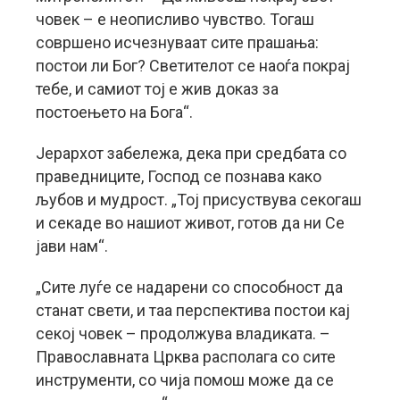
човек – е неописливо чувство. Тогаш
совршено исчезнуваат сите прашања:
постои ли Бог? Светителот се наоѓа покрај
тебе, и самиот тој е жив доказ за
постоењето на Бога“.
Јерархот забележа, дека при средбата со
праведниците, Господ се познава како
љубов и мудрост. „Тој присуствува секогаш
и секаде во нашиот живот, готов да ни Се
јави нам“.
„Сите луѓе се надарени со способност да
станат свети, и таа перспектива постои кај
секој човек – продолжува владиката. –
Православната Црква располага со сите
инструменти, со чија помош може да се