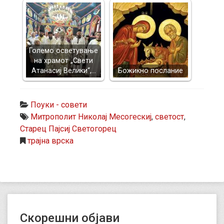
Големо осветување
на храмот „Свети
Атанасиј Велики“,…
Божикно послание
Поуки - совети
Митрополит Николај Месогескиј
,
светост
,
Старец Пајсиј Светогорец
трајна врска
Скорешни објави